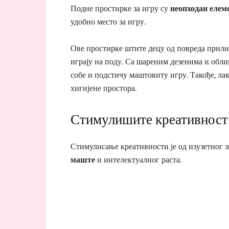
Подне простирке за игру су
неопходан елеме
удобно место за игру.
Ове простирке штите децу од повреда прилик
играју на поду. Са шареним дезенима и обл
собе и подстичу маштовиту игру. Такође, ла
хигијене простора.
Стимулишите креативност
Стимулисање креативности је од изузетног з
маште
и интелектуалног раста.