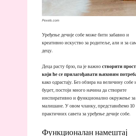
Pexels.com
Уређење дечије собе може бити забавно и
креативно искуство за родитеље, али и за са
децу.
Деца расту брзо, па је важно
створити прос
који ће се прилагођавати њиховим потреб
како одрастају. Без обзира на величину собе 
буџет, постоји много начина да створите
инспиративно и функционално окружење за
малишане. У овом чланку, представићемо 10
практичних савета за уређење дечије собе.
Функционалан намештај