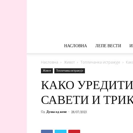
НАСЛОВНА
ЛЕПЕ ВЕСТИ
И
Насловна
Живот
Топличанка истражује
Как
Живот
Топличанка истражује
КАКО УРЕДИТИ
САВЕТИ И ТРИ
Од
Душа од жене
-
28/07/2023