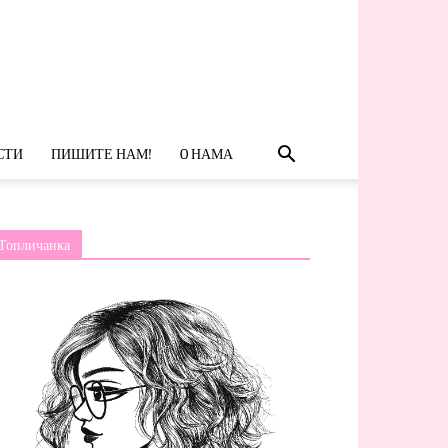
СТИ
ПИШИТЕ НАМ!
O НАМА
Топличанка