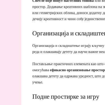
Светле боје попут пастелних тонова
или ве
простор. Додавање креативних шаблона на 
или геометријских облика, доноси додатну 
дечију креативност и чини собу јединствени
Организација и складишт
Организација и складиштење играју кључну 
реда и олакшавају детету да научи важне ве
Постављање практичних елемената као што су
омогућава
ефикасно организовање простор
олакшава детету да одржава уредност, што 
учење.
Подне простирке за игру