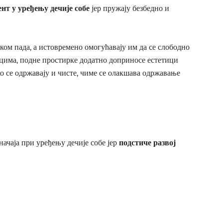
нт у уређењу дечије собе
јер пружају безбедно и
ом пада, а истовремено омогућавају им да се слободно
ицима, подне простирке додатно доприносе естетици
ко се одржавају и чисте, чиме се олакшава одржавање
начаја при уређењу дечије собе јер
подстиче развој