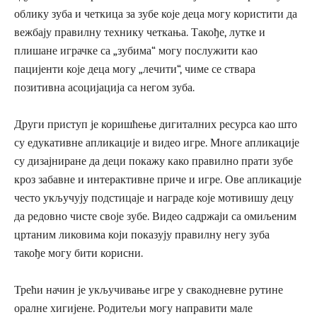
облику зуба и четкица за зубе које деца могу користити да
вежбају правилну технику четкања. Такође, лутке и
плишане играчке са „зубима“ могу послужити као
пацијенти које деца могу „лечити“, чиме се ствара
позитивна асоцијација са негом зуба.
Други приступ је коришћење дигиталних ресурса као што
су едукативне апликације и видео игре. Многе апликације
су дизајниране да деци покажу како правилно прати зубе
кроз забавне и интерактивне приче и игре. Ове апликације
често укључују подстицаје и награде које мотивишу децу
да редовно чисте своје зубе. Видео садржаји са омиљеним
цртаним ликовима који показују правилну негу зуба
такође могу бити корисни.
Трећи начин је укључивање игре у свакодневне рутине
оралне хигијене. Родитељи могу направити мале