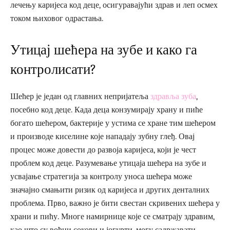
лечењу каријеса код деце, осигуравајући здрав и леп осмех
током њиховог одрастања.
Утицај шећера на зубе и како га
контролисати?
Шећер је један од главних непријатеља
здравља зуба
,
посебно код деце. Када деца конзумирају храну и пиће
богато шећером, бактерије у устима се хране тим шећером
и производе киселине које нападају зубну глеђ. Овај
процес може довести до развоја каријеса, који је чест
проблем код деце. Разумевање утицаја шећера на зубе и
усвајање стратегија за контролу уноса шећера може
значајно смањити ризик од каријеса и других денталних
проблема. Прво, важно је бити свестан скривених шећера у
храни и пићу. Многе намирнице које се сматрају здравим,
као што су воћни сокови и јогурти, могу садржавати