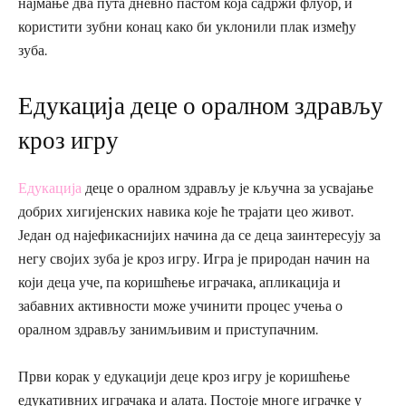
најмање два пута дневно пастом која садржи флуор, и
користити зубни конац како би уклонили плак између
зуба.
Едукација деце о оралном здрављу
кроз игру
Едукација
деце о оралном здрављу је кључна за усвајање
добрих хигијенских навика које ће трајати цео живот.
Један од најефикаснијих начина да се деца заинтересују за
негу својих зуба је кроз игру. Игра је природан начин на
који деца уче, па коришћење играчака, апликација и
забавних активности може учинити процес учења о
оралном здрављу занимљивим и приступачним.
Први корак у едукацији деце кроз игру је коришћење
едукативних играчака и алата. Постоје многе играчке у