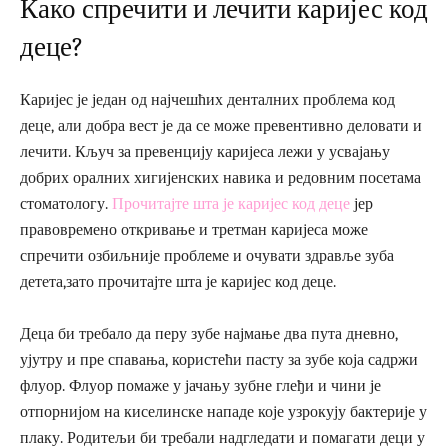
Како спречити и лечити каријес код
деце?
Каријес је један од најчешћих денталних проблема код
деце, али добра вест је да се може превентивно деловати и
лечити. Кључ за превенцију каријеса лежи у усвајању
добрих оралних хигијенских навика и редовним посетама
стоматологу.
Прочитајте шта је каријес код деце
јер
правовремено откривање и третман каријеса може
спречити озбиљније проблеме и очувати здравље зуба
детета,зато прочитајте шта је каријес код деце.
Деца би требало да перу зубе најмање два пута дневно,
ујутру и пре спавања, користећи пасту за зубе која садржи
флуор. Флуор помаже у јачању зубне глеђи и чини је
отпорнијом на киселинске нападе које узрокују бактерије у
плаку. Родитељи би требали надгледати и помагати деци у