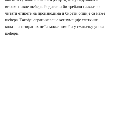
високе нивое шећера. Родитељи би требали пажљиво
читати етикете на производима и бирати опције са мање
шећера. Такође, ограничавање конзумације слаткиша,
колача и газираних пића може помоћи у смањењу уноса
шећера.