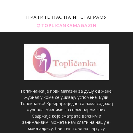
ПРАТИТЕ НАС НА ИНСТАГРАМУ
@TOPLICANKAMAGAZIN
Топличанка је први магазин за душу од жене.
Журнал у коме се ушивају успомене. Буди
Топличанка! Креирај заједно са нама садржај
журнала. Учинимо га споменаром свих.
Садржаје које сматрате важним и
занимљивим, можете нам слати на нашу е-
маил адресу. Сви текстови на сајту су