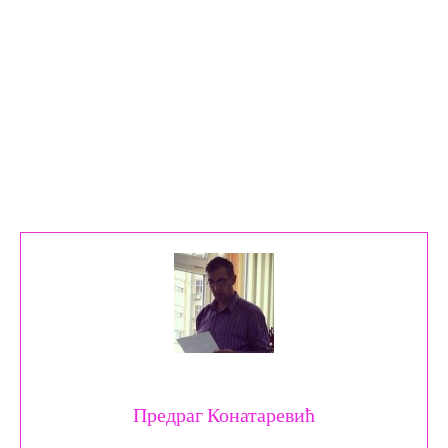
Предраг Конатаревић