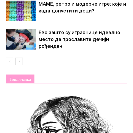
МАМЕ, ретро и модерне игре: које и
када допустити деци?
Ево зашто су играонице идеално
место да прославите дечији
рођендан
Топличанка