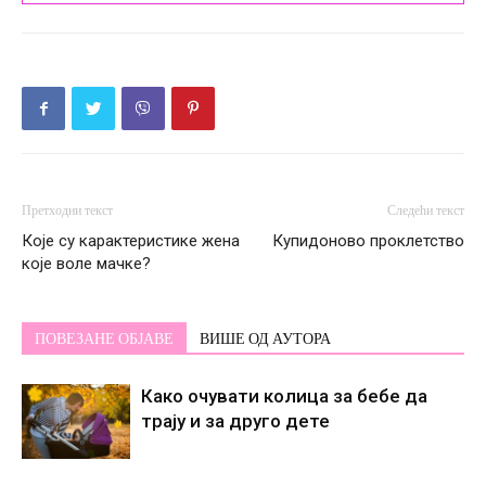
Претходни текст
Следећи текст
Које су карактеристике жена
Купидоново проклетство
које воле мачке?
ПОВЕЗАНЕ ОБЈАВЕ
ВИШЕ ОД АУТОРА
Како очувати колица за бебе да
трају и за друго дете