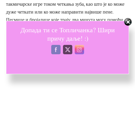
такмичарске игре током четкања зуба, као што је ко може
дуже четкати или ко може направити највише пене.
Песмице и бројалице које трају два минута могу помоћи
деци да знају колико дуго треба да четкају зубе. Такође,
Допада ти се Топличанка? Шири
родитељи могу користити налепнице и графиконе за
причу даље! :)
праћење напретка детета у одржавању оралне хигијене и
награђивати их за доследност.