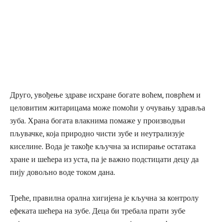
Друго, увођење здраве исхране богате воћем, поврћем и
целовитим житарицама може помоћи у очувању здравља
зуба. Храна богата влакнима помаже у производњи
пљувачке, која природно чисти зубе и неутрализује
киселине. Вода је такође кључна за испирање остатака
хране и шећера из уста, па је важно подстицати децу да
пију довољно воде током дана.
Треће, правилна орална хигијена је кључна за контролу
ефеката шећера на зубе. Деца би требала прати зубе