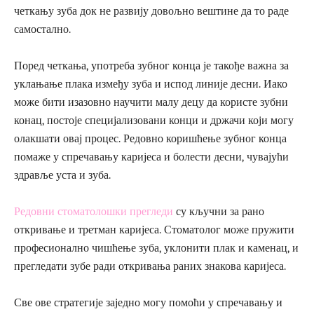
четкању зуба док не развију довољно вештине да то раде
самостално.
Поред четкања, употреба зубног конца је такође важна за
уклањање плака између зуба и испод линије десни. Иако
може бити изазовно научити малу децу да користе зубни
конац, постоје специјализовани конци и држачи који могу
олакшати овај процес. Редовно коришћење зубног конца
помаже у спречавању каријеса и болести десни, чувајући
здравље уста и зуба.
Редовни стоматолошки прегледи
су кључни за рано
откривање и третман каријеса. Стоматолог може пружити
професионално чишћење зуба, уклонити плак и каменац, и
прегледати зубе ради откривања раних знакова каријеса.
Све ове стратегије заједно могу помоћи у спречавању и