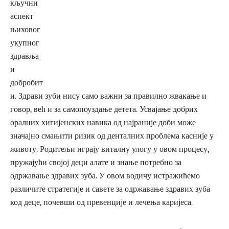
кључни
аспект
њиховог
укупног
здравља
и
добробит
и. Здрави зуби нису само важни за правилно жвакање и
говор, већ и за самопоуздање детета. Усвајање добрих
оралних хигијенских навика од најраније доби може
значајно смањити ризик од денталних проблема касније у
животу. Родитељи играју виталну улогу у овом процесу,
пружајући својој деци алате и знање потребно за
одржавање здравих зуба. У овом водичу истражићемо
различите стратегије и савете за одржавање здравих зуба
код деце, почевши од превенције и лечења каријеса.