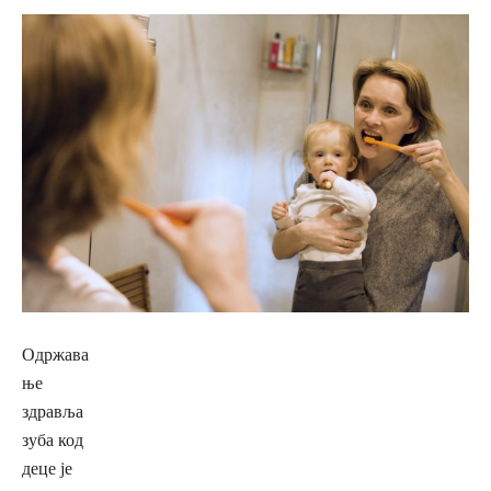
Одржава
ње
здравља
зуба код
деце је