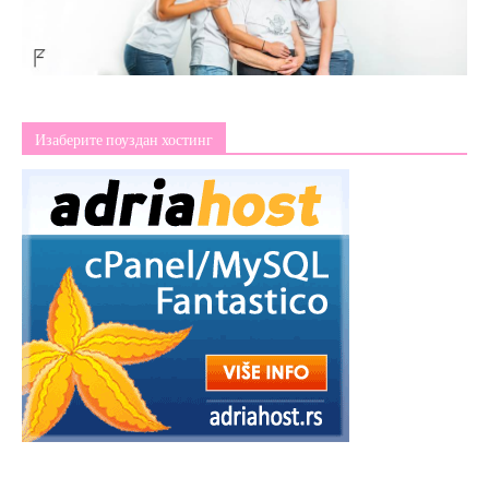
Изаберите поуздан хостинг