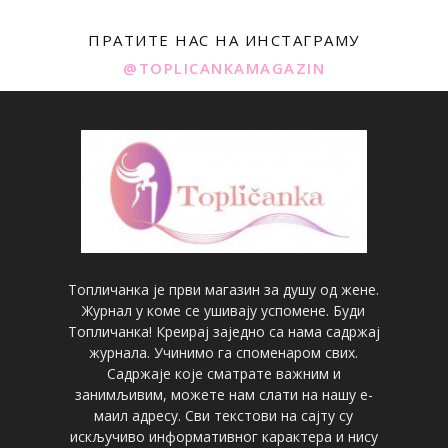
ПРАТИТЕ НАС НА ИНСТАГРАМУ
@TOPLICANKAMAGAZIN
Топличанка је први магазин за душу од жене.
Журнал у коме се ушивају успомене. Буди
Топличанка! Креирај заједно са нама садржај
журнала. Учинимо га споменаром свих.
Садржаје које сматрате важним и
занимљивим, можете нам слати на нашу е-
маил адресу. Сви текстови на сајту су
искључиво информативног карактера и нису