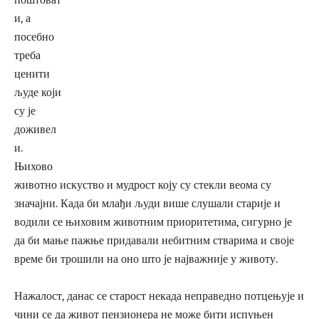
и, а
посебно
треба
ценити
људе који
су је
доживел
и.
Њихово
животно искуство и мудрост коју су стекли веома су
значајни. Када би млађи људи више слушали старије и
водили се њиховим животним приоритетима, сигурно је
да би мање пажње придавали небитним стварима и своје
време би трошили на оно што је најважније у животу.
Нажалост, данас се старост некада неправедно потцењује и
чини се да живот пензионера не може бити испуњен