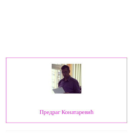
Предраг Конатаревић