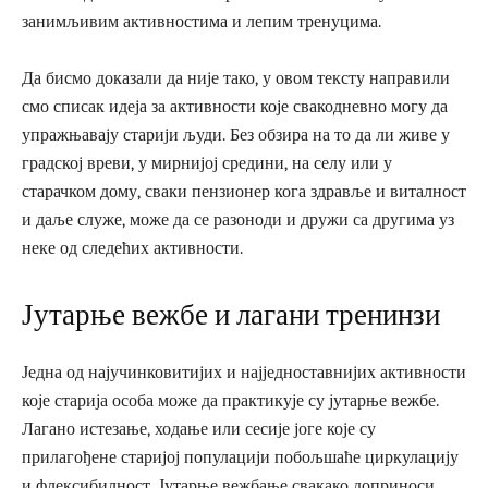
занимљивим активностима и лепим тренуцима.
Да бисмо доказали да није тако, у овом тексту направили
смо списак идеја за активности које свакодневно могу да
упражњавају старији људи. Без обзира на то да ли живе у
градској вреви, у мирнијој средини, на селу или у
старачком дому, сваки пензионер кога здравље и виталност
и даље служе, може да се разоноди и дружи са другима уз
неке од следећих активности.
Јутарње вежбе и лагани тренинзи
Једна од најучинковитијих и најједноставнијих активности
које старија особа може да практикује су јутарње вежбе.
Лагано истезање, ходање или сесије јоге које су
прилагођене старијој популацији побољшаће циркулацију
и флексибилност. Јутарње вежбање свакако доприноси