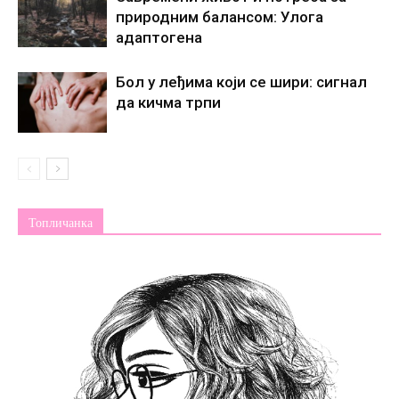
природним балансом: Улога
адаптогена
Бол у леђима који се шири: сигнал
да кичма трпи
Топличанка