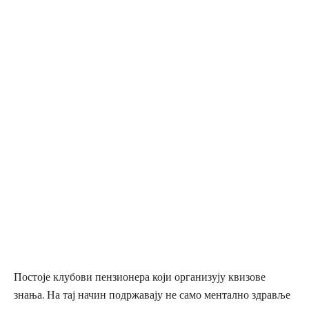
Постоје клубови пензионера који организују квизове
знања. На тај начин подржавају не само ментално здравље