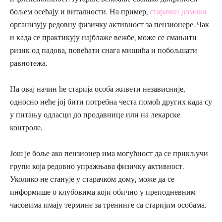
бољем осећају и виталности. На пример,
старачки домови
организују редовну физичку активност за пензионере. Чак
и када се практикују најблаже вежбе, може се смањити
ризик од падова, повећати снага мишића и побољшати
равнотежа.
На овај начин ће старија особа живети независније,
односно неће јој бити потребна честа помоћ других када су
у питању одласци до продавнице или на лекарске
контроле.
Још је боље ако пензионер има могућност да се прикључи
групи која редовно упражњава физичку активност.
Уколико не станује у старачком дому, може да се
информише о клубовима који обично у преподневним
часовима имају термине за тренинге са старијим особама.