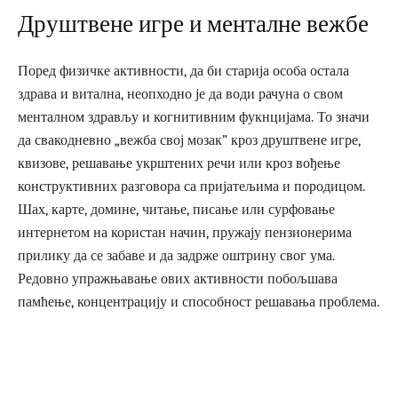
Друштвене игре и менталне вежбе
Поред физичке активности, да би старија особа остала
здрава и витална, неопходно је да води рачуна о свом
менталном здрављу и когнитивним фукнцијама. То значи
да свакодневно „вежба свој мозак” кроз друштвене игре,
квизове, решавање укрштених речи или кроз вођење
конструктивних разговора са пријатељима и породицом.
Шах, карте, домине, читање, писање или сурфовање
интернетом на користан начин, пружају пензионерима
прилику да се забаве и да задрже оштрину свог ума.
Редовно упражњавање ових активности побољшава
памћење, концентрацију и способност решавања проблема.