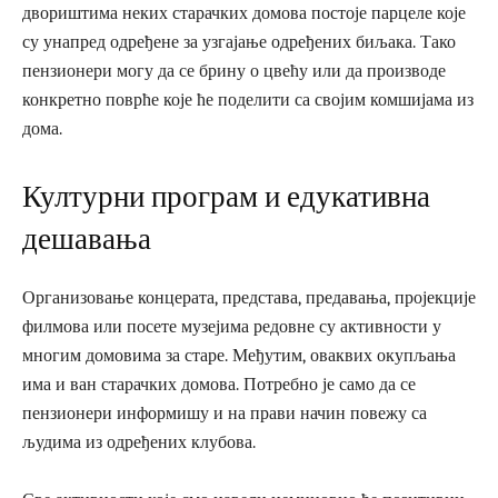
двориштима неких старачких домова постоје парцеле које
су унапред одређене за узгајање одређених биљака. Тако
пензионери могу да се брину о цвећу или да производе
конкретно поврће које ће поделити са својим комшијама из
дома.
Културни програм и едукативна
дешавања
Организовање концерата, представа, предавања, пројекције
филмова или посете музејима редовне су активности у
многим домовима за старе. Међутим, оваквих окупљања
има и ван старачких домова. Потребно је само да се
пензионери информишу и на прави начин повежу са
људима из одређених клубова.