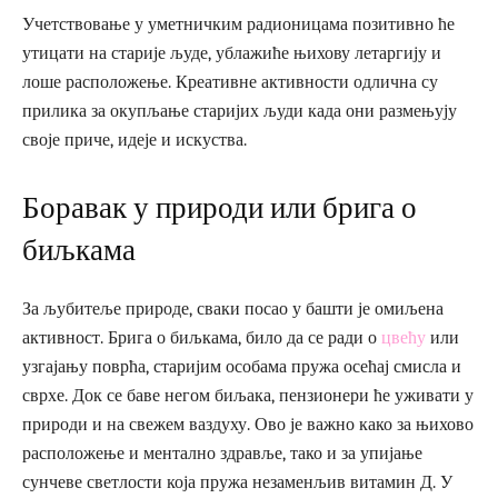
Учетствовање у уметничким радионицама позитивно ће
утицати на старије људе, ублажиће њихову летаргију и
лоше расположење. Креативне активности одлична су
прилика за окупљање старијих људи када они размењују
своје приче, идеје и искуства.
Боравак у природи или брига о
биљкама
За љубитеље природе, сваки посао у башти је омиљена
активност. Брига о биљкама, било да се ради о
цвећу
или
узгајању поврћа, старијим особама пружа осећај смисла и
сврхе. Док се баве негом биљака, пензионери ће уживати у
природи и на свежем ваздуху. Ово је важно како за њихово
расположење и ментално здравље, тако и за упијање
сунчеве светлости која пружа незаменљив витамин Д. У