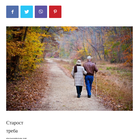
Старост
треба
поштоват