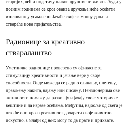
старијих, већ и подстичу њихов друштвени живот. Људи у
позним годинама се кроз оваква дружења неће осећати
изоловано у усамљено. Јачаће своје самопоуздање и
ствараће нова пријатељства.
Радионице за креативно
стваралаштво
Уметничке радионице проверено су ефикасне за
стимулацију креативности и јачање вере у своје
способности. Овде може да се ради о сликању, плетењу,
прављењу накита, вајању или писању. Пензионерима ове
активности помажу да развијају и јачају своје моторичке
вештине и да изразе осећања. Међутим, најбоље од свега је
што ће они кроз креативност дочарати своје животно
искуство, а млађи од њих могу то да прате и прихвате.