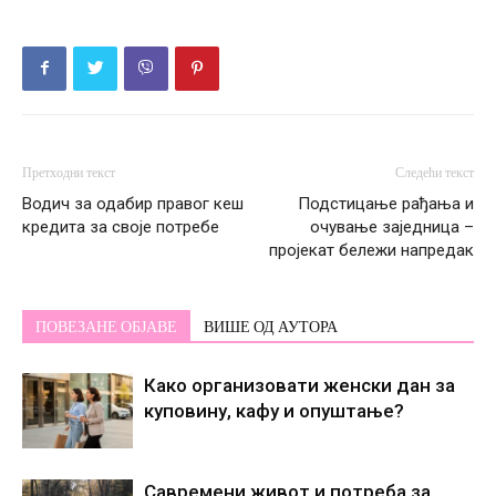
Претходни текст
Следећи текст
Водич за одабир правог кеш
Подстицање рађања и
кредита за своје потребе
очување заједница –
пројекат бележи напредак
ПОВЕЗАНЕ ОБЈАВЕ
ВИШЕ ОД АУТОРА
Како организовати женски дан за
куповину, кафу и опуштање?
Савремени живот и потреба за