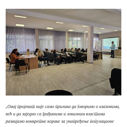
„Овај пројекат није само прилика да говоримо о изазовима,
већ и да заједно са грађанима и локалним властима
развијамо конкретне кораке за унапређење популационе