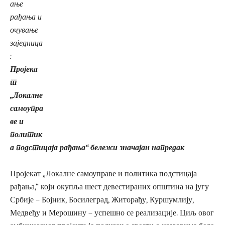
ање
рађања и
очување
заједница
:
Пројека
т
„Локалне
самоупра
ве и
политик
а подстицаја рађања“ бележи значајан напредак
Пројекат „Локалне самоуправе и политика подстицаја
рађања,“ који окупља шест девестираних општина на југу
Србије – Бојник, Босилеград, Житорађу, Куршумлију,
Медвеђу и Мерошину – успешно се реализације. Циљ овог