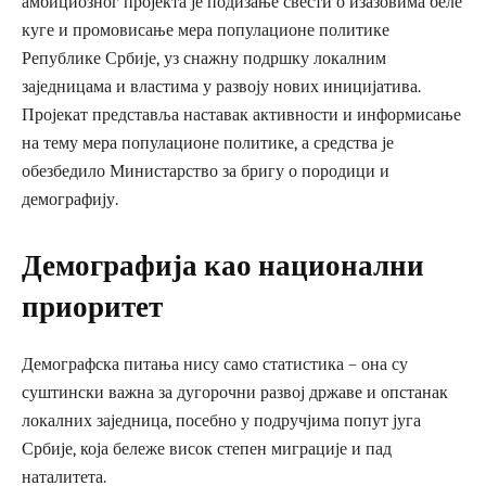
амбициозног пројекта је подизање свести о изазовима беле
куге и промовисање мера популационе политике
Републике Србије, уз снажну подршку локалним
заједницама и властима у развоју нових иницијатива.
Пројекат представља наставак активности и информисање
на тему мера популационе политике, а средства је
обезбедило Министарство за бригу о породици и
демографију.
Демографија као национални
приоритет
Демографска питања нису само статистика – она су
суштински важна за дугорочни развој државе и опстанак
локалних заједница, посебно у подручјима попут југа
Србије, која бележе висок степен миграције и пад
наталитета.