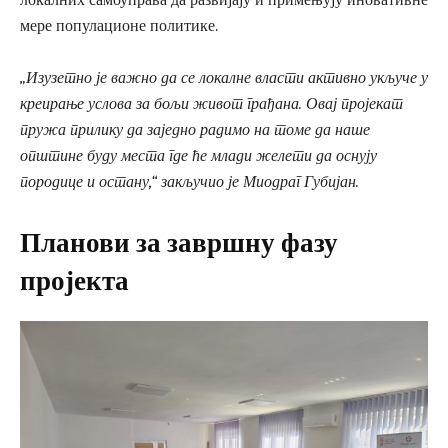
локалних самоуправа да развијају и примењују иновативне
мере популационе политике.
„Изузетно је важно да се локалне власти активно укључе у
креирање услова за бољи живот грађана. Овај пројекат
пружа прилику да заједно радимо на томе да наше
општине буду места где ће млади желети да оснују
породице и остану,“ закључио је Миодраг Губијан.
Планови за завршну фазу
пројекта