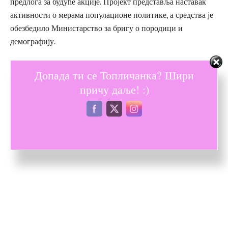
предлога за будуће акције. Пројект представља наставак
активности о мерама популационе политике, а средства је
обезбедило Министарство за бригу о породици и
демографију.
Допада ти се Топличанка? Шири
причу даље! :)