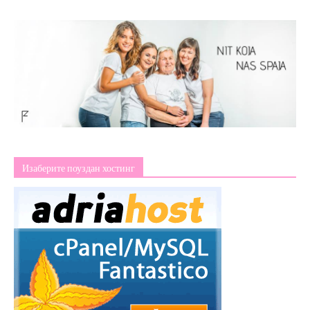
Изаберите поуздан хостинг