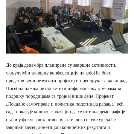
До краја децембра планиране су завршне активности,
укључујући завршну конференцију на којој ће бити
представљени резултати пројекта и препоруке за даљи рад.
Посебна пажња ће посветити информисању о мерама за
подршку породицама са троје и више деце. Пројекат
„Локалне самоуправе и политика подстицаја рађања“ већ
сада показује колико је значајно да се питање демографије
стави у фокус свих нивоа власти, док се очекује да ће
завршни месец донети још конкретних резултата и