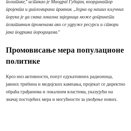
политике,“ истакао је Миодраг Губијан, координатор
пројекта и дипломирани правник. „Једна од наших кључних
порука је да свака локална заједница може допринети
позитивним променама ако се удруже ресурси и створи
јака подршка породицама.“
Промовисање мера популационе
политике
Кроз низ активности, попут едукативних радионица,
јавних трибина и медијских кампања, пројекат се директно
обраћа грађанима и локалним властима, указујући на
значај постојећих мера и могућности за увођење нових.