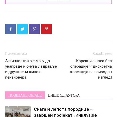
Претходни текст
Следећи текст
Активности које могу да
Корекција носа без
унапреде и очувају здравље
операције – дискретна
и друштвени живот
корекција за природан
пензионера
изглед!
ПОВЕЗАНЕ ОБЈАВЕ
ВИШЕ ОД АУТОРА
Снага и лепота породице –
завршен пројекат „Инклузије