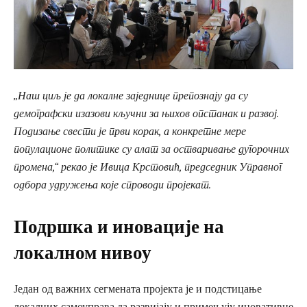
„Наш циљ је да локалне заједнице препознају да су
демографски изазови кључни за њихов опстанак и развој.
Подизање свести је први корак, а конкретне мере
популационе политике су алат за остваривање дугорочних
промена,“ рекао је Ивица Крстовић, председник Управног
одбора удружења које спроводи пројекат.
Подршка и иновације на
локалном нивоу
Један од важних сегмената пројекта је и подстицање