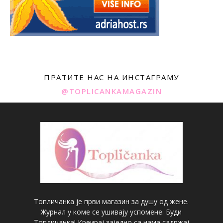
ПРАТИТЕ НАС НА ИНСТАГРАМУ
@TOPLICANKAMAGAZIN
Топличанка је први магазин за душу од жене.
Журнал у коме се ушивају успомене. Буди
Топличанка! Креирај заједно са нама садржај