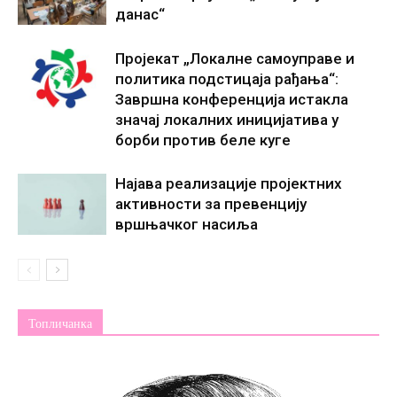
данас“
Пројекат „Локалне самоуправе и
политика подстицаја рађања“:
Завршна конференција истакла
значај локалних иницијатива у
борби против беле куге
Најава реализације пројектних
активности за превенцију
вршњачког насиља
Топличанка