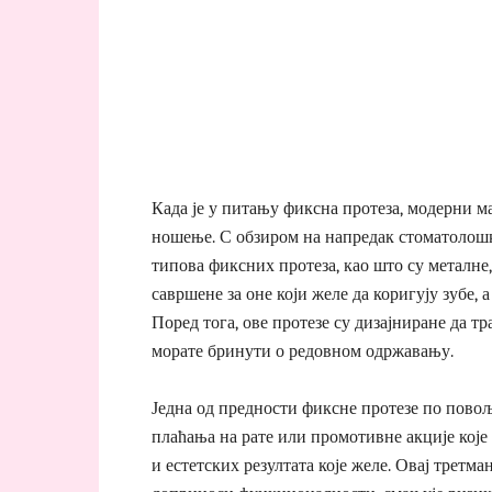
Када је у питању фиксна протеза, модерни м
ношење. С обзиром на напредак стоматолошк
типова фиксних протеза, као што су металне,
савршене за оне који желе да коригују зубе, 
Поред тога, ове протезе су дизајниране да тр
морате бринути о редовном одржавању.
Једна од предности фиксне протезе по повољ
плаћања на рате или промотивне акције које 
и естетских резултата које желе. Овај третм