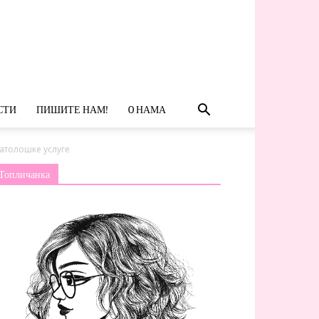
СТИ
ПИШИТЕ НАМ!
O НАМА
матолошке услуге
Топличанка