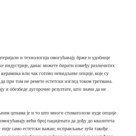
атеријали и технологија омогућавају брже и удобније
е индустрије, данас можете бирати између различитих
 керамика или чак готово невидљиве опције, које су
а да при том не ремете естетски изглед током третмана.
ају и обезбеде дугорочне резултате, што значи да не
ним ценама је и то што многи стоматолози нуде опције
омогућавају већи број пацијената да дођу до квалитета
ан није само естетски важан; исправљање зуба такође