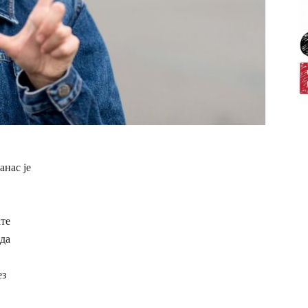
анас је
те
 да
ез