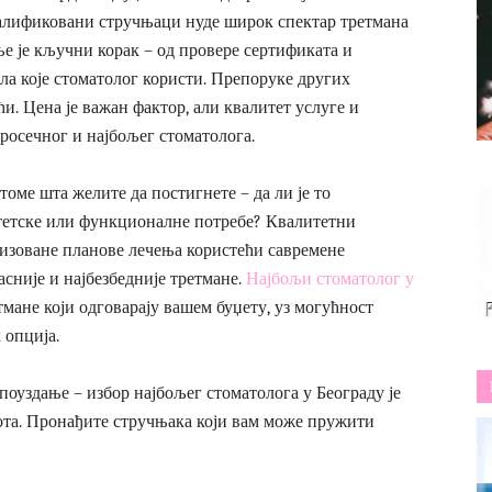
Квалификовани стручњаци нуде широк спектар третмана
 је кључни корак – од провере сертификата и
ала које стоматолог користи. Препоруке других
и. Цена је важан фактор, али квалитет услуге и
росечног и најбољег стоматолога.
оме шта желите да постигнете – да ли је то
тетске или функционалне потребе? Квалитетни
изоване планове лечења користећи савремене
асније и најбезбедније третмане.
Најбољи стоматолог у
мане који одговарају вашем буџету, уз могућност
 опција.
поуздање – избор најбољег стоматолога у Београду је
ота. Пронађите стручњака који вам може пружити