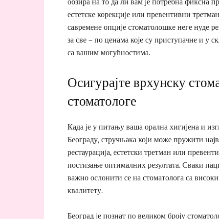
обзира на то да ли вам је потребна фиксна пр
естетске корекције или превентивни третман
савремене опције стоматолошке неге нуде р
за све – по ценама које су приступачне и у с
са вашим могућностима.
Осигурајте врхунску стом
стоматологе
Када је у питању ваша орална хигијена и изг
Београду, стручњака који може пружити најв
рестаурација, естетски третман или превенти
постизање оптималних резултата. Сваки пациј
важно ослонити се на стоматолога са висок
квалитету.
Београд је познат по великом броју стомато