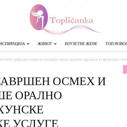
НСПИРАЦИЈА
ЖИВОТ
ИЗУЗЕТНЕ ЖЕНЕ
ТОП НОВО
Топличанка
тигните савршен осмех и сачувајте ваше орално здравље уз врхунске сто
САВРШЕН ОСМЕХ И
ШЕ ОРАЛНО
РХУНСКЕ
Е УСЛУГЕ