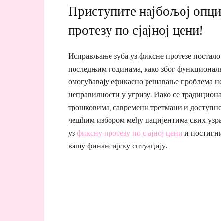
Приступите најбољој опци
протезу по сјајној цени!
Исправљање зуба уз фиксне протезе постало 
последњим годинама, како због функционални
омогућавају ефикасно решавање проблема не
неправилности у угризу. Иако се традицион
трошковима, савремени третмани и доступне 
чешћим избором међу пацијентима свих узра
уз
фиксну протезу по сјајној цени
и постигни
вашу финансијску ситуацију.