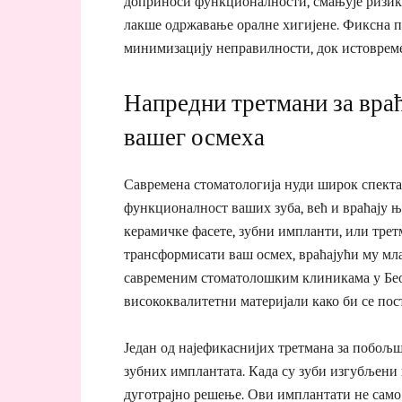
доприноси функционалности, смањује ризик 
лакше одржавање оралне хигијене. Фиксна п
минимизацију неправилности, док истовреме
Напредни третмани за вра
вашег осмеха
Савремена стоматологија нуди широк спекта
функционалност ваших зуба, већ и враћају њ
керамичке фасете, зубни импланти, или тре
трансформисати ваш осмех, враћајући му мл
савременим стоматолошким клиникама у Беог
висококвалитетни материјали како би се пост
Један од најефикаснијих третмана за побољ
зубних имплантата. Када су зуби изгубљени
дуготрајно решење. Ови имплантати не само 