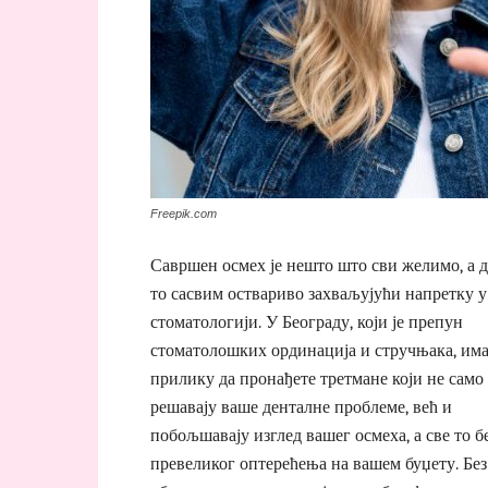
Freepik.com
Савршен осмех је нешто што сви желимо, а д
то сасвим оствариво захваљујући напретку у
стоматологији. У Београду, који је препун
стоматолошких ординација и стручњака, има
прилику да пронађете третмане који не само
решавају ваше денталне проблеме, већ и
побољшавају изглед вашег осмеха, а све то б
превеликог оптерећења на вашем буџету. Без