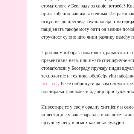
стоматолога у Београду за своје потребе? 
прилагођених вашим захтевима. Истраживање
искуства, до прегледа технологија и материј
пацијената такође могу бити од велике помоћ
стручност су оно што чини разлику између п
Приликом избора стоматолога, размислите о т
превентивна нега, или имате специфичне ес
стоматолози у Београду пружају индивидуал
технологије и технике, обезбеђујући најефик
Београду
ће се побринути да вам понуди трет
планирања трошкова и одабир приступачних
Инвестирајте у своју оралну хигијену и само
инвестиција у ваше здравље и квалитет жив
врхунску негу и осмех какав заслужујете.