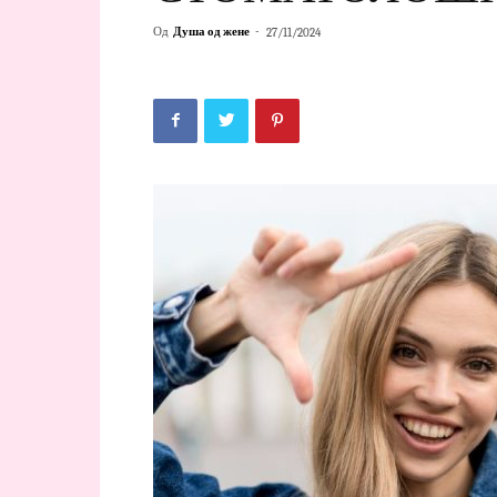
Од
Душа од жене
-
27/11/2024