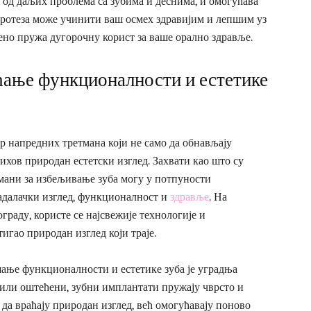
од даљих проблема са зубима и деснима, и омогућава
ротеза може учинити ваш осмех здравијим и лепшим уз
но пружа дугорочну корист за ваше орално здравље.
ћање функционалности и естетике
р напредних третмана који не само да обнављају
ихов природан естетски изглед. Захвати као што су
тмани за избељивање зуба могу у потпуности
адалачки изглед, функционалност и
здравље
. На
раду, користе се најсвежије технологије и
игао природан изглед који траје.
шање функционалности и естетике зуба је уградња
 или оштећени, зубни имплантати пружају чврсто и
да враћају природан изглед, већ омогућавају поново