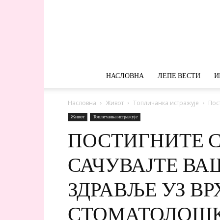
НАСЛОВНА
ЛЕПЕ ВЕСТИ
И
Насловна
Живот
Топличанка истражује
Пос
Живот
Топличанка истражује
ПОСТИГНИТЕ 
САЧУВАЈТЕ ВА
ЗДРАВЉЕ УЗ В
СТОМАТОЛОШК