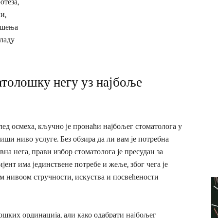
отеза,
и,
ешења
кладу
атолошку негу уз најбоље
лед осмеха, кључно је пронаћи најбољег стоматолога у
иши ниво услуге. Без обзира да ли вам је потребна
вна нега, прави избор стоматолога је пресудан за
ент има јединствене потребе и жеље, због чега је
им нивоом стручности, искуства и посвећености
лошких ординација, али како одабрати најбољег