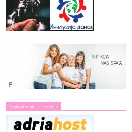
Изаберите поуздан хостинг