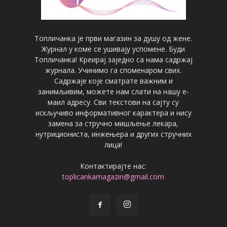
Топличанка је први магазин за душу од жене.
Журнал у коме се ушивају успомене. Буди
Топличанка! Креирај заједно са нама садржај
журнала. Учинимо га споменаром свих.
Садржаје које сматрате важним и
занимљивим, можете нам слати на нашу е-
маил адресу. Сви текстови на сајту су
искључиво информативног карактера и нису
замена за стручно мишљење лекара,
нутрициониста, инжењера и других стручних
лица!
Контактирајте нас:
toplicankamagazin@gmail.com