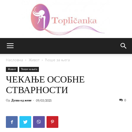
Топличанка
Насловна
Живот
Ћоше за њега
Живот
Ћоше за њега
ЧЕКАЊЕ ОСОБНЕ
СТВАРНОСТИ
Од
Душа од жене
-
0
09/03/2025