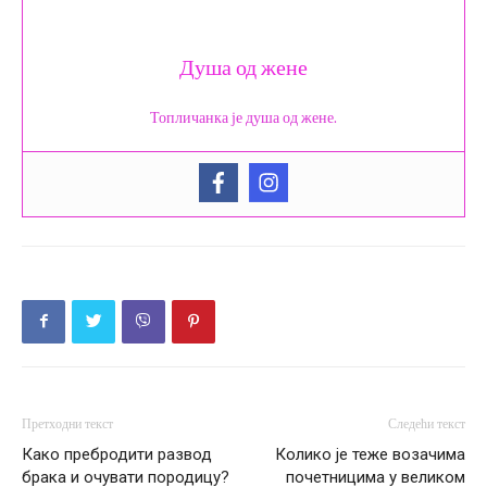
Душа од жене
Топличанка је душа од жене.
Претходни текст
Следећи текст
Како пребродити развод
Колико је теже возачима
брака и очувати породицу?
почетницима у великом