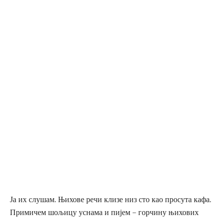
Ја их слушам. Њихове речи клизе низ сто као просута кафа.
Примичем шољицу уснама и пијем – горчину њихових