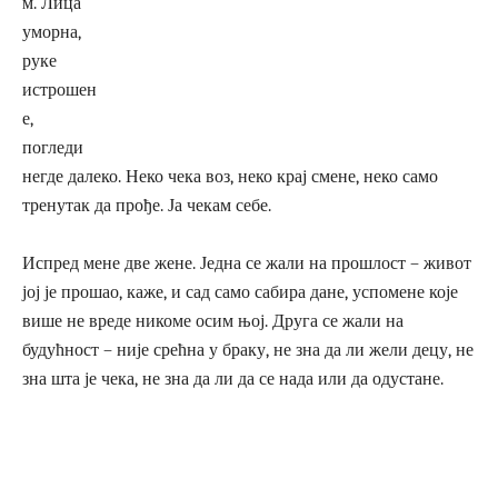
м. Лица
уморна,
руке
истрошен
е,
погледи
негде далеко. Неко чека воз, неко крај смене, неко само
тренутак да прође. Ја чекам себе.
Испред мене две жене. Једна се жали на прошлост – живот
јој је прошао, каже, и сад само сабира дане, успомене које
више не вреде никоме осим њој. Друга се жали на
будућност – није срећна у браку, не зна да ли жели децу, не
зна шта је чека, не зна да ли да се нада или да одустане.