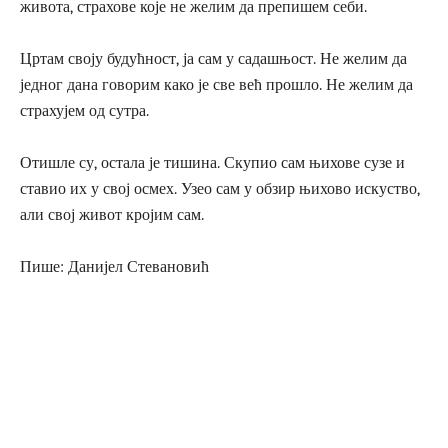
живота, страхове које не желим да препишем себи.
Цртам своју будућност, ја сам у садашњост. Не желим да
једног дана говорим како је све већ прошло. Не желим да
страхујем од сутра.
Отишле су, остала је тишина. Скупио сам њихове сузе и
ставио их у свој осмех. Узео сам у обзир њихово искуство,
али свој живот кројим сам.
Пише: Данијел Стевановић