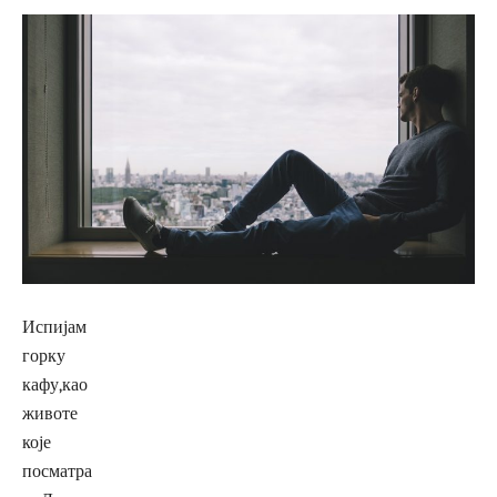
Испијам
горку
кафу,као
животе
које
посматра