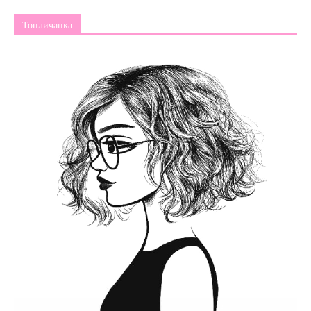
Топличанка