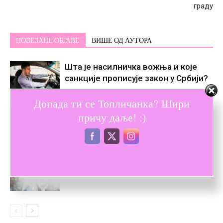
граду
ПОВЕЗАНЕ ОБЈАВЕ
ВИШЕ ОД АУТОРА
Шта је насилничка вожња и које
санкције прописује закон у Србији?
Допада ти се Топличанка? Шири
Кад те воли змија
причу даље! :)
Никола Ђукић: Враг је однео шалу