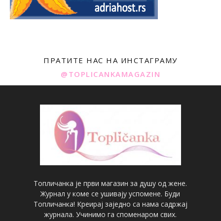
ПРАТИТЕ НАС НА ИНСТАГРАМУ
@TOPLICANKAMAGAZIN
Топличанка је први магазин за душу од жене.
Журнал у коме се ушивају успомене. Буди
Топличанка! Креирај заједно са нама садржај
журнала. Учинимо га споменаром свих.