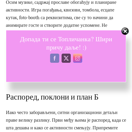
Осим музике, садржај прославе обогаћују и планиране
активности. Игра погађања, квизови, томбола, есцапе
кутак, foto-booth са реквизитима, све су то начини да
анимирате госте и створите додатне успомене. Не
заборавите да забава није исто што и хаос, направите јасан
Допада ти се Топличанка? Шири
распоред активности како би све било организовано и
причу даље! :)
флуидно. Уколико имате буџет за додатни садржај, можете
ангажовати аниматора, Ђ-а, карикатуристу или
професионалног фотографа.
Догађај
који има структуру,
али оставља простор за спонтаност, најчешће је онај који се
најдуже памти.
Распоред, поклони и план Б
Иако често заборављени, ситни организациони детаљи
праве велику разлику. Први међу њима је распоред, када се
шта дешава и како се активности смењују. Припремите