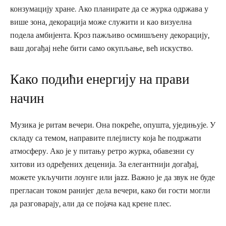
конзумацију хране. Ако планирате да се журка одржава у
више зона, декорација може служити и као визуелна
подела амбијента. Кроз пажљиво осмишљену декорацију,
ваш догађај неће бити само окупљање, већ искуство.
Како подићи енергију на прави
начин
Музика је ритам вечери. Она покреће, опушта, уједињује. У
складу са темом, направите плејлисту која ће подржати
атмосферу. Ако је у питању ретро журка, обавезни су
хитови из одређених деценија. За елегантнији догађај,
можете укључити лоунге или jazz. Важно је да звук не буде
прегласан током ранијег дела вечери, како би гости могли
да разговарају, али да се појача кад крене плес.