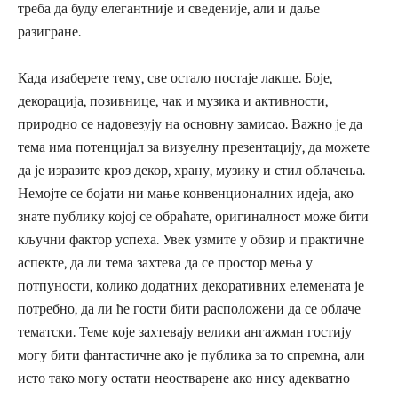
треба да буду елегантније и сведеније, али и даље
разигране.
Када изаберете тему, све остало постаје лакше. Боје,
декорација, позивнице, чак и музика и активности,
природно се надовезују на основну замисао. Важно је да
тема има потенцијал за визуелну презентацију, да можете
да је изразите кроз декор, храну, музику и стил облачења.
Немојте се бојати ни мање конвенционалних идеја, ако
знате публику којој се обраћате, оригиналност може бити
кључни фактор успеха. Увек узмите у обзир и практичне
аспекте, да ли тема захтева да се простор мења у
потпуности, колико додатних декоративних елемената је
потребно, да ли ће гости бити расположени да се облаче
тематски. Теме које захтевају велики ангажман гостију
могу бити фантастичне ако је публика за то спремна, али
исто тако могу остати неостварене ако нису адекватно