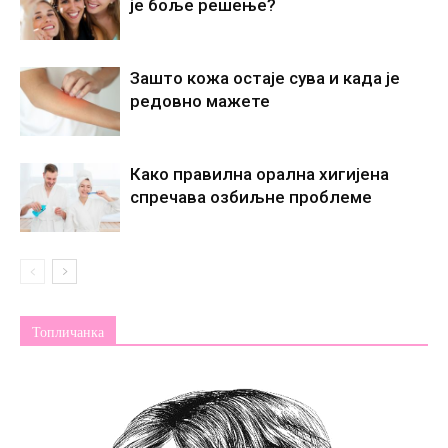
је боље решење?
Зашто кожа остаје сува и када је
редовно мажете
Како правилна орална хигијена
спречава озбиљне проблеме
Топличанка