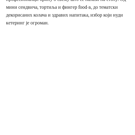
мини сендвича, тортиља и фингер food-a, до тематски
декорисаних колача и здравих напитака, избор који нуди
кетеринг је огроман.