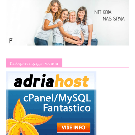
Изаберите поуздан хостинг