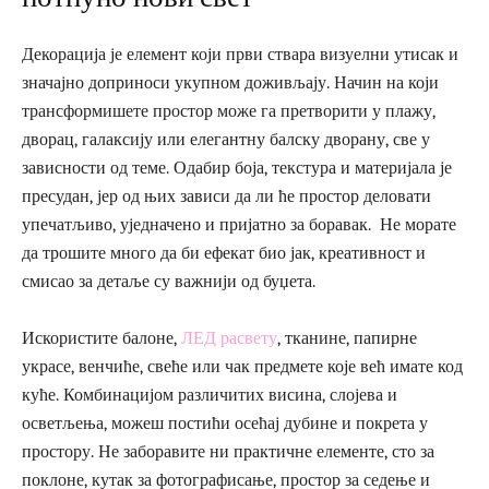
Декорација је елемент који први ствара визуелни утисак и
значајно доприноси укупном доживљају. Начин на који
трансформишете простор може га претворити у плажу,
дворац, галаксију или елегантну балску дворану, све у
зависности од теме. Одабир боја, текстура и материјала је
пресудан, јер од њих зависи да ли ће простор деловати
упечатљиво, уједначено и пријатно за боравак. Не морате
да трошите много да би ефекат био јак, креативност и
смисао за детаље су важнији од буџета.
Искористите балоне,
ЛЕД расвету
, тканине, папирне
украсе, венчиће, свеће или чак предмете које већ имате код
куће. Комбинацијом различитих висина, слојева и
осветљења, можеш постићи осећај дубине и покрета у
простору. Не заборавите ни практичне елементе, сто за
поклоне, кутак за фотографисање, простор за седење и