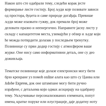
Након што сте одабрали тему, следећи корак јесте
формирање листе гостију. Број људи које позивате зависи
од простора, буџета и саме природе догађаја. Превише
људи може изазвати гужву, док премали број може
деловати празно и неенергично. Направите јасну листу у
складу с капацитетом места, узимајући у обзир и људе који
ће можда потврдити долазак у последњем тренутку.
Позивнице су први додир гостију с атмосфером ваше
журке. Оне нису само информативни детаљ, оне су део
доживљаја.
Тематске позивнице које долазе електронски могу бити
брзо креиране уз помоћ online алата као што су Цанва или
Adobe Express, док оне штампане могу бити ручно
израђене, с детаљима који одмах асоцирају на одабрану
тему. Укључивање персонализованих елемената, попут
имена, кратке поруке или илустрације, даје додатну ноту