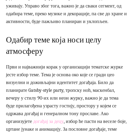
уживају. Управо због тога, важно је да сваки сегмент, од
одабира теме, преко музике и декорације, па све до хране и
активности, буде пажљиво планиран и уклопљен.
Одабир теме која носи целу
атмосферу
Први и најважнији корак у организацији тематске журке
јесте избор теме. Тема је основа око које се гради цео
визуелни и доживљајни идентитет догађаја. Било да
планирате Gatsby-style party, тропску ноћ, маскенбал,
вечеру у стилу 90-их или неон журку, важно је да тема
буде прилагођена узрасту гостију, простору у којем се
одржава догађај и генералном тону прославе. Ако
организујете
догађај за децу
, избор ће пасти на веселе боје,
цртане јунаке и анимацију. За пословне догађаје, теме