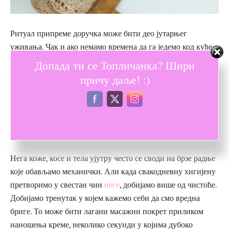
Ритуал припреме доручка може бити део јутарњег
уживања. Чак и ако немамо времена да га једемо код куће,
припрема оброка за понети је знак поштовања према себи.
Допада ти се Топличанка? Шири
Нисмо мање вредне ако доручкујемо у покрету, али смо
причу даље! :)
више у контакту са собом када свесно бирамо шта ће нам
бити гориво за прву половину дана.
Нега као чин поштовања
Нега коже, косе и тела ујутру често се своди на брзе радње
које обављамо механички. Али када свакодневну хигијену
претворимо у свестан чин
неге
, добијамо више од чистоће.
Добијамо тренутак у којем кажемо себи да смо вредна
бриге. То може бити лагани масажни покрет приликом
наношења креме, неколико секунди у којима дубоко