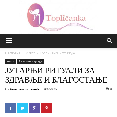
Топличанка
Насловна
Живот
Топличанка истражује
Живот
Топличанка истражује
ЈУТАРЊИ РИТУАЛИ ЗА
ЗДРАВЉЕ И БЛАГОСТАЊЕ
Од
Србијанка Станковић
-
0
08/08/2025