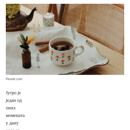
Pexels.com
Јутро је
један од
оних
момената
у дану