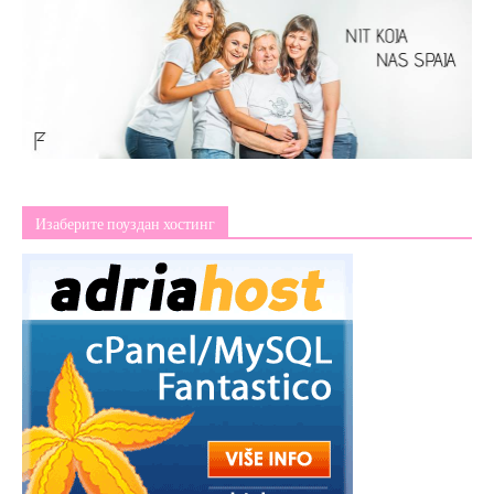
Изаберите поуздан хостинг