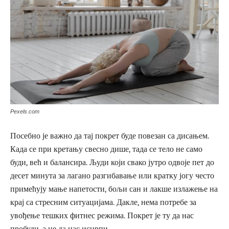
Pexels.com
Посебно је важно да тај покрет буде повезан са дисањем.
Када се при кретању свесно дише, тада се тело не само
буди, већ и балансира. Људи који свако јутро одвоје пет до
десет минута за лагано разгибавање или кратку јогу често
примећују мање напетости, бољи сан и лакше излажење на
крај са стресним ситуацијама. Дакле, нема потребе за
увођење тешких фитнес режима. Покрет је ту да нас