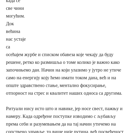
када се
све чини
могућим.
Док
већина
нас устаје
са
осећајем журбе и списком обавеза које чекају да буду
решене, ретко ко размишља о томе колико је важно како
започињемо дан. Начин на који улазимо у јутро не утиче
само на енергију коју ћемо имати током дана, већ и на
опште здравствено стање, ментално фокусирање,
отпорност на стрес и квалитет наших односа са другима.
Ритуали нису исто што и навике, јер носе свест, пажњу и
намеру. Када одређене поступке изводимо с љубављу
према себи и разумевањем да на тај начин утичемо на
сопствено здравље, то више није рутина, већ посвећеност