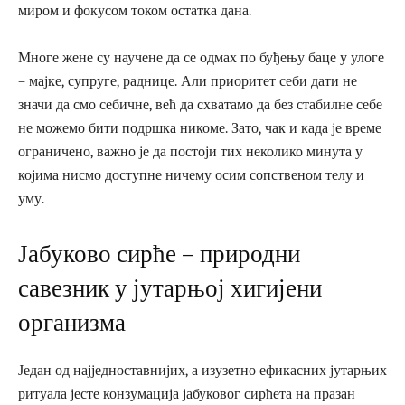
миром и фокусом током остатка дана.
Многе жене су научене да се одмах по буђењу баце у улоге
– мајке, супруге, раднице. Али приоритет себи дати не
значи да смо себичне, већ да схватамо да без стабилне себе
не можемо бити подршка никоме. Зато, чак и када је време
ограничено, важно је да постоји тих неколико минута у
којима нисмо доступне ничему осим сопственом телу и
уму.
Јабуково сирће – природни
савезник у јутарњој хигијени
организма
Један од најједноставнијих, а изузетно ефикасних јутарњих
ритуала јесте конзумација јабуковог сирћета на празан