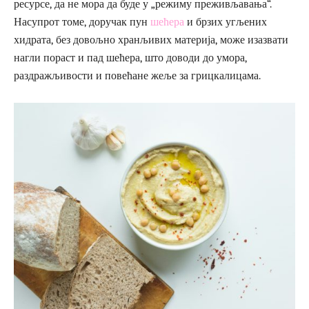
ресурсе, да не мора да буде у „режиму преживљавања“.
Насупрот томе, доручак пун
шећера
и брзих угљених
хидрата, без довољно хранљивих материја, може изазвати
нагли пораст и пад шећера, што доводи до умора,
раздражљивости и повећане жеље за грицкалицама.