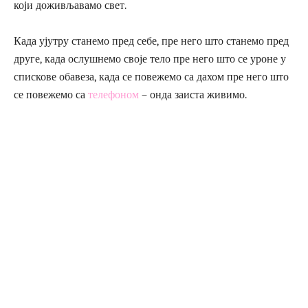
који доживљавамо свет.
Када ујутру станемо пред себе, пре него што станемо пред
друге, када ослушнемо своје тело пре него што се уроне у
спискове обавеза, када се повежемо са дахом пре него што
се повежемо са
телефоном
– онда заиста живимо.