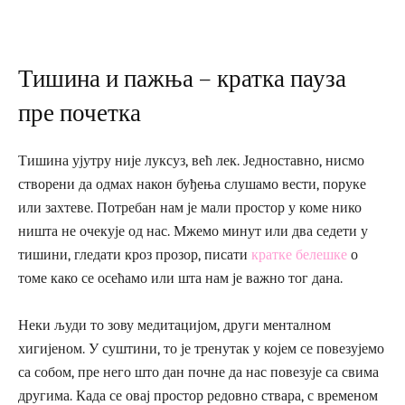
Тишина и пажња – кратка пауза
пре почетка
Тишина ујутру није луксуз, већ лек. Једноставно, нисмо
створени да одмах након буђења слушамо вести, поруке
или захтеве. Потребан нам је мали простор у коме нико
ништа не очекује од нас. Мжемо минут или два седети у
тишини, гледати кроз прозор, писати
кратке белешке
о
томе како се осећамо или шта нам је важно тог дана.
Неки људи то зову медитацијом, други менталном
хигијеном. У суштини, то је тренутак у којем се повезујемо
са собом, пре него што дан почне да нас повезује са свима
другима. Када се овај простор редовно ствара, с временом