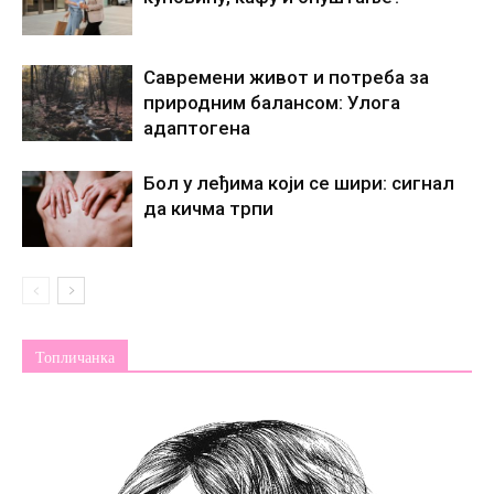
Савремени живот и потреба за
природним балансом: Улога
адаптогена
Бол у леђима који се шири: сигнал
да кичма трпи
Топличанка