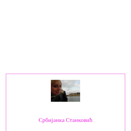
Србијанка Станковић