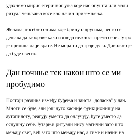
удахнемо мирис етеричног уља које нас опушта или мали
ритуал чешљања косе као начин приземљења.
Женама, посебно онима које брину о другима, често се
дешава да забораве како изгледа нежност према себи. Јутро
је прилика да је врате. Не мора то да траје дуго. Довољно је
да буде свесно.
Дан почиње тек након што се ми
пробудимо
Постоји разлика између буђења и заиста „доласка“ у дан.
Многи се буде, али још дуго касније функционишу на
аутопилоту, реагују уместо да одлучују, ћуте уместо да
ослушну себе. Јутарњи ритуали нису магични зато што
мењају свет, већ зато што мењају нас, а тиме и начин на