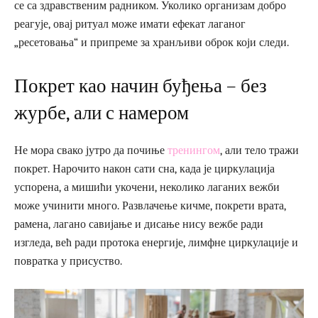
се са здравственим радником. Уколико организам добро
реагује, овај ритуал може имати ефекат лаганог
„ресетовања“ и припреме за хранљиви оброк који следи.
Покрет као начин буђења – без
журбе, али с намером
Не мора свако јутро да почиње
тренингом
, али тело тражи
покрет. Нарочито након сати сна, када је циркулација
успорена, а мишићи укочени, неколико лаганих вежби
може учинити много. Развлачење кичме, покрети врата,
рамена, лагано савијање и дисање нису вежбе ради
изгледа, већ ради протока енергије, лимфне циркулације и
повратка у присуство.