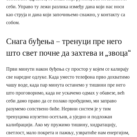
себи. Управо ту лежи разлика између дана који нас носи
као струја и дана који започињемо снажно, у контакту са
собом.
Снага буђења – тренуци пре него
што свет почне да захтева и „звоца“
Први минути након буђења су простор у којем се калирају
све наредне одлуке. Када уместо телефона прво дохватимо
чашу воде, када пар минута останемо у тишини пре него
што проговоримо, када не ускачемо одмах у обавезе, већ
себи дамо право да се полако пробудимо, ми заправо
разумемо сопствено биће. Нервни систем је у тим
тренуцима изузетно осетљив, а уједно и подложан
калибрацији. Ако му пружимо тишину, хидратацију,
светлост, мало покрета и пажњу, узвратиће нам енергијом,