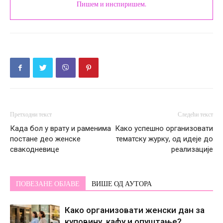
Пишем и инспиришем.
Претходни текст
Следећи текст
Када бол у врату и раменима
Како успешно организовати
постане део женске
тематску журку, од идеје до
свакодневице
реализације
ПОВЕЗАНЕ ОБЈАВЕ
ВИШЕ ОД АУТОРА
Како организовати женски дан за
куповину, кафу и опуштање?