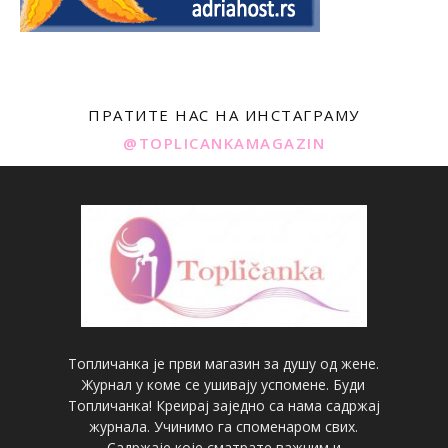
ПРАТИТЕ НАС НА ИНСТАГРАМУ
@TOPLICANKAMAGAZIN
Топличанка је први магазин за душу од жене.
Журнал у коме се ушивају успомене. Буди
Топличанка! Креирај заједно са нама садржај
журнала. Учинимо га споменаром свих.
Садржаје које сматрате важним и