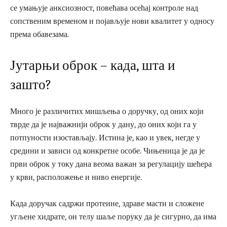
се умањује анксиозност, повећава осећај контроле над
сопственим временом и појављује нови квалитет у односу
према обавезама.
Јутарњи оброк – када, шта и
зашто?
Много је различитих мишљења о доручку, од оних који
тврде да је најважнији оброк у дану, до оних који га у
потпуности изостављају. Истина је, као и увек, негде у
средини и зависи од конкретне особе. Чињеница је да је
први оброк у току дана веома важан за регулацију шећера
у крви, расположење и ниво енергије.
Када доручак садржи протеине, здраве масти и сложене
угљене хидрате, он телу шаље поруку да је сигурно, да има