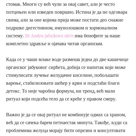
стомак. Многи су већ чули за овај савет, али је често
потцењен или изведен површно. Истина је да не одговара
свима, али за оне којима прија може постати део снажне
подршке дигестивном, имунолошком и хормоналном
систему.
Dr Andra jabukovo sirće
има бенефите за наше
комплетно здравље и ојачава читав организам.
Када се у чаши млаке воде размешa једна до две кашичице
органског јабуковог сирћета, добија се напитак који може
стимулисати лучење желудачне киселине, побољшати
варење, стабилизовати шећер у крви и подстаћи благи
детокс. То није чаробна формула, ни тренд, већ мали
ритуал који подсећа тело да се креће у правом смеру.
Важно је да се овај ритуал не комбинује одмах са храном,
већ да се сачека барем петнаестак минута. Такође, људи са
проблемима желуца морају бити опрезни и консултовати