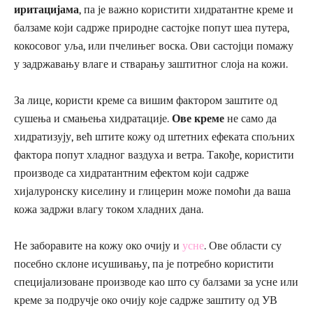
иритацијама
, па је важно користити хидратантне креме и
балзаме који садрже природне састојке попут шеа путера,
кокосовог уља, или пчелињег воска. Ови састојци помажу
у задржавању влаге и стварању заштитног слоја на кожи.
За лице, користи креме са вишим фактором заштите од
сушења и смањења хидратације.
Ове креме
не само да
хидратизују, већ штите кожу од штетних ефеката спољних
фактора попут хладног ваздуха и ветра. Такође, користити
производе са хидратантним ефектом који садрже
хијалуронску киселину и глицерин може помоћи да ваша
кожа задржи влагу током хладних дана.
Не заборавите на кожу око очију и
усне
. Ове области су
посебно склоне исушивању, па је потребно користити
специјализоване производе као што су балзами за усне или
креме за подручје око очију које садрже заштиту од УВ