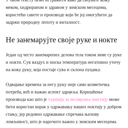
У овом тексту ћемо истражити како да сачувате кожу
меком, хидрираном и здравом у зимским месецима,
користећи савете и производе који ће јој омогућити да
задржи природну лепоту и виталност.
Не занемарујте своје руке и нокте
Један од често занемарених делова тела током зиме су руке
и нокти. Сув ваздух и ниска температура негативно утичу
на кожу руку, која постаје сува и склона пуцању.
Одвајање времена за негу руку није само козметичка
потреба, већ и важан аспект здравља. Коришћење
производа као што је
турпија за полирање ноктију
може
бити користан корак у одржавању ваших ноктију у добром
стању, јер редовно одржавање спречава њихову
ломљивост, што је нарочито важно у зимским месецима.