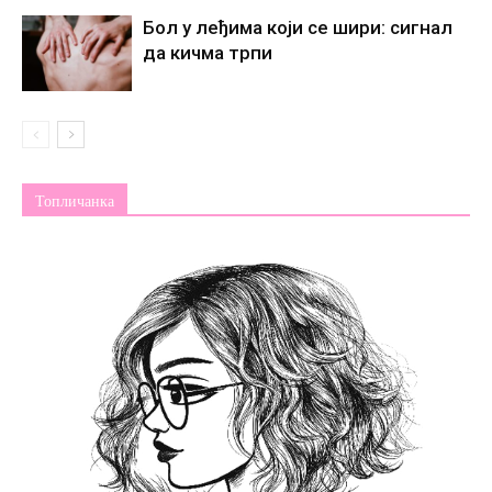
Бол у леђима који се шири: сигнал
да кичма трпи
Топличанка