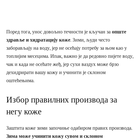
Поред тога, унос довољно течности је кључан за
опште
здравље и хидратацију коже
. Зими, људи често
заборављају на воду, јер не осећају потребу за њом као у
топлијим месецима. Ипак, важно је да редовно пијете воду,
чак и када не осећате жеђ, јер сухи ваздух може брзо
дехидрирати вашу кожу и учинити је склоном
оштећењима.
Избор правилних производа за
негу коже
Заштита коже зими започиње одабиром правих производа.
Зима може учинити кожу сувом и склоном