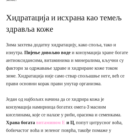
Хидратација и исхрана као темељ
здравља коже
Зима захтева додатну хидратацију, како споља, тако и
изнутра.
Пијење довољно воде
и конзумација хране богате
антиоксидансима, витаминима и минералима, кључни су
фактори за одржавање здраве и хидриране коже током
зиме. Хидратација није само ствар спољашње неге, већ се
прави основни корак прави унутар организма.
Један од најбољих начина да се хидрира кожа је
конзумација намирница богатих омега-3 масним
киселинама, које се налазе у риби, орасима и семенкама.
Храна богата
витамином Е
и Ц
, попут цитрусног воћа,
бобичастог воћа и зеленог поврћа, такође помаже у