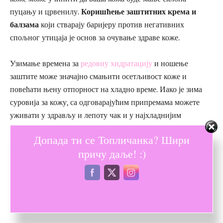
пуцању и црвенилу.
Коришћење заштитних крема и
балзама
који стварају баријеру против негативних
спољног утицаја је основ за очување здраве коже.
Узимање времена за
редовну хидратацију
и ношење
заштите може значајно смањити осетљивост коже и
повећати њену отпорност на хладно време. Иако је зима
суровија за кожу, са одговарајућим припремама можете
уживати у здрављу и лепоту чак и у најхладнијим
месецима.
Допада ти се Топличанка? Шири
причу даље! :)
Одржавање здраве, хидриране и меке коже зими захтева
пажљив приступ и редовно улагање у негу.
Правилна
исхрана, хидратација, избор одговарајућих производа и
заштита од спољног утицаја
кључни су фактори за
очување здравља коже. За још текстова, посетите
наш сајт
!