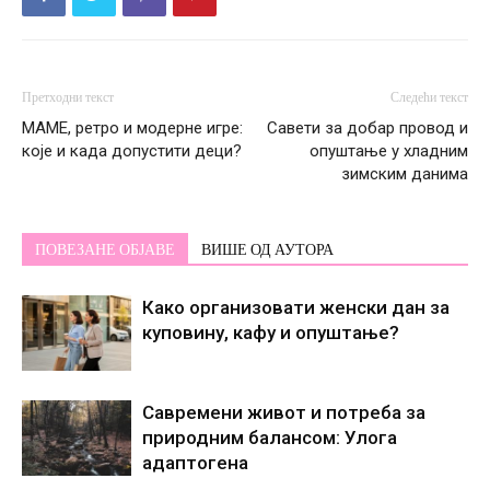
Претходни текст
Следећи текст
МАМЕ, ретро и модерне игре:
Савети за добар провод и
које и када допустити деци?
опуштање у хладним
зимским данима
ПОВЕЗАНЕ ОБЈАВЕ
ВИШЕ ОД АУТОРА
Како организовати женски дан за
куповину, кафу и опуштање?
Савремени живот и потреба за
природним балансом: Улога
адаптогена