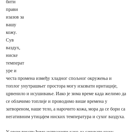
бити
прави
изазов за
вашу
кожу.
Сув
ваздух,
ниске
температ
уре и
честа промена између хладног спољног окружења и
топлог унутрашњег простора могу изазвати иритације,
црвенило и исушивање. Иако је зима време када желимо да
се облачимо топлије и проводимо више времена у
затвореном, наше тело, а нарочито кожа, мора да се бори са
негативним утицајем ниских температура и сухог ваздуха.