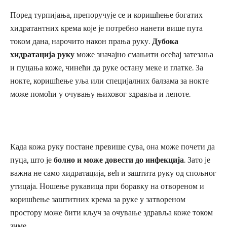
Поред турпијања, препоручује се и коришћење богатих
хидратантних крема које је потребно нанети више пута
током дана, нарочито након прања руку.
Дубока
хидратација руку
може значајно смањити осећај затезања
и пуцања коже, чинећи да руке остану меке и глатке. За
нокте, коришћење уља или специјалних балзама за нокте
може помоћи у очувању њиховог здравља и лепоте.
Када кожа руку постане превише сува, она може почети да
пуца, што је
болно и може довести до инфекција
. Зато је
важна не само хидратација, већ и заштита руку од спољног
утицаја. Ношење рукавица при боравку на отвореном и
коришћење заштитних крема за руке у затвореном
простору може бити кључ за очување здравља коже током
зиме.