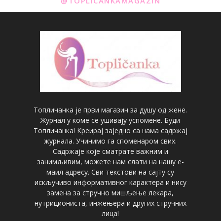
@TOPLICANKAMAGAZIN
Топличанка је први магазин за душу од жене.
Журнал у коме се ушивају успомене. Буди
Топличанка! Креирај заједно са нама садржај
журнала. Учинимо га споменаром свих.
Садржаје које сматрате важним и
занимљивим, можете нам слати на нашу е-
маил адресу. Сви текстови на сајту су
искључиво информативног карактера и нису
замена за стручно мишљење лекара,
нутрициониста, инжењера и других стручних
лица!