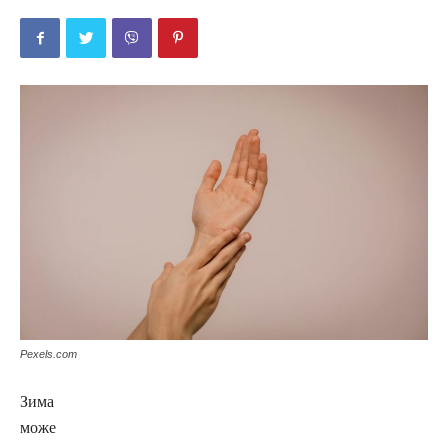
Pexels.com
Зима
може