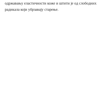
одржавању еластичности коже и штити је од слободних
радикала који убрзавају старење.