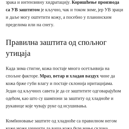
зрака и интензивну хидратацију.
Коришћење производа
са УВ заштитом
је кључно, чак и током зиме, јер УВ зраци
и даље могу оштетити кожу, а посебно у планинским
пределима или на снегу.
Правилна заштита од спољног
утицаја
Када зима стигне, кожа постаје много осетљивија на
спољне факторе.
Мраз, ветар и хладан ваздух
чине да
кожа брже губи влагу и постаје склонија иритацијама.
Један од кључних савета је да се заштитите одговарајућом
одећом, као што су шампони за заштиту од хладноће и
рукавице које чувају руке од исушивања.
Комбиновање заштите од хладноће са правилном негом
коже може учинити да ваша кожа буде мање склона