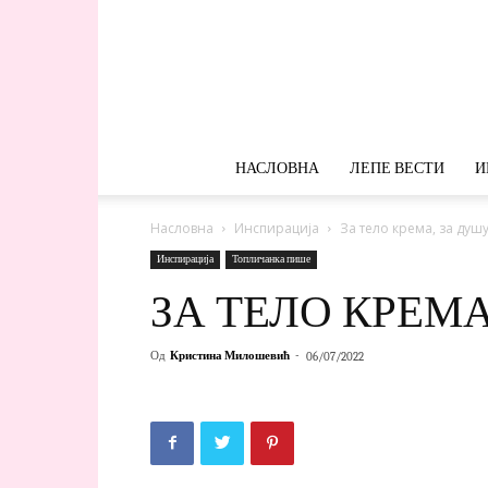
НАСЛОВНА
ЛЕПЕ ВЕСТИ
И
Насловна
Инспирација
За тело крема, за душ
Инспирација
Топличанка пише
ЗА ТЕЛО КРЕМА
Од
Кристина Милошевић
-
06/07/2022