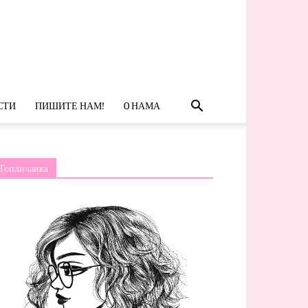
СТИ
ПИШИТЕ НАМ!
O НАМА
Топличанка