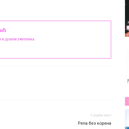
ић
а и душом уметника.
Следећи текст
Репа без корена