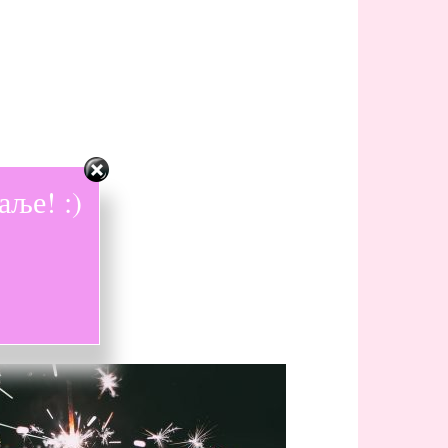
ље! :)