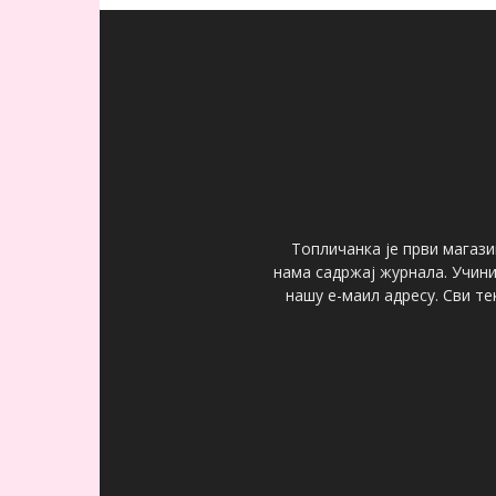
Топличанка је први магази
нама садржај журнала. Учин
нашу е-маил адресу. Сви т