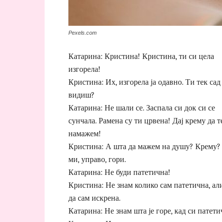
Pexels.com
Катарина: Кристина! Кристина, ти си цела
изгорела!
Кристина: Их, изгорела ја одавно. Ти тек сад
видиш?
Катарина: Не шали се. Заспала си док си се
сунчала. Рамена су ти црвена! Дај крему да т
намажем!
Кристина: А шта да мажем на душу? Крему?
ми, управо, гори.
Катарина: Не буди патетична!
Кристина: Не знам колико сам патетична, ал
да сам искрена.
Катарина: Не знам шта је горе, кад си патети