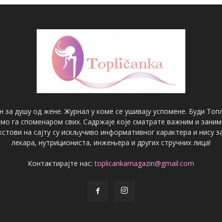
н за душу од жене. Журнал у коме се ушивају успомене. Буди Топл
имо га споменаром свих. Садржаје које сматрате важним и зани
екстови на сајту су искључиво информативног карактера и нису
лекара, нутрициониста, инжењера и других стручних лица!
Контактирајте нас:
toplicankamagazin@gmail.com