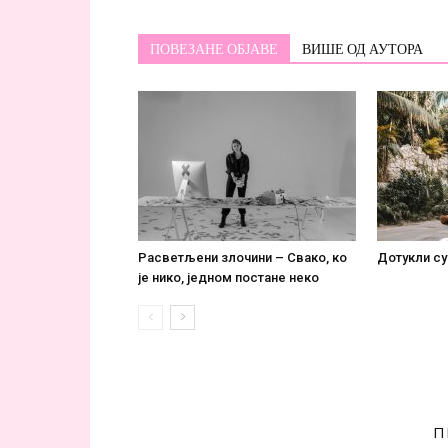
ПОВЕЗАНЕ ОБЈАВЕ
ВИШЕ ОД АУТОРА
Расветљени злочини – Свако, ко
Дотукли су
је нико, једном постане некo
П