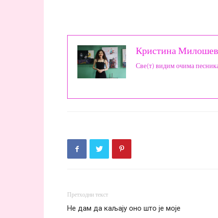
Кристина Милошев
Све(т) видим очима песник
Претходни текст
Не дам да каљају оно што је моје