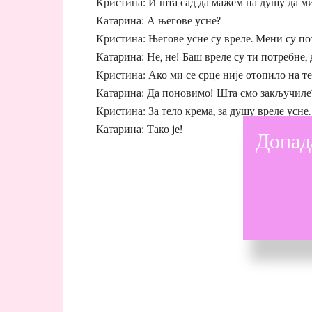
Кристина: И шта сад да мажем на душу да м
Катарина: А његове усне?
Кристина: Његове усне су вреле. Мени су пот
Катарина: Не, не! Баш вреле су ти потребне, 
Кристина: Ако ми се срце није отопило на те
Катарина: Да поновимо! Шта смо закључиле
Кристина: За тело крема, за душу вреле усне.
Катарина: Тако је!
Допад