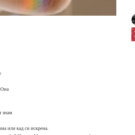
е
 Она
и знам
чна или кад си искрена.