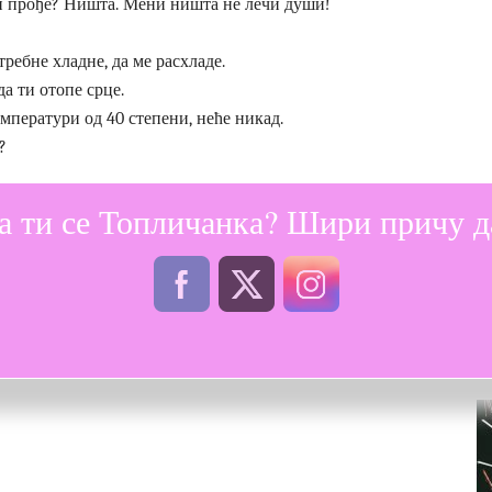
и прође? Ништа. Мени ништа не лечи души!
ребне хладне, да ме расхладе.
да ти отопе срце.
мператури од 40 степени, неће никад.
?
а ти се Топличанка? Шири причу да