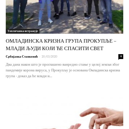
Топличанка истражује
ОМЛАДИНСКА КРИЗНА ГРУПА ПРОКУПЉЕ –
МЛАДИ ЉУДИ КОЈИ ЋЕ СПАСИТИ СВЕТ
-
Србијанка Станковић
20/03/2020
0
Два дана након што је проглашено ванредно стање у целој земљи због
пандемије корона вируса, у Прокупљу је основана Омладинска кризна
група - доказ да ће млади и...