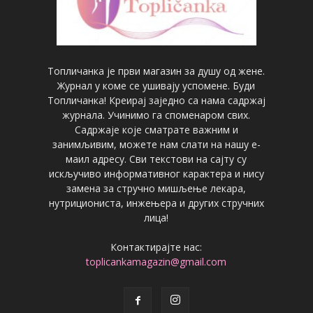
Топличанка је први магазин за душу од жене.
Журнал у коме се ушивају успомене. Буди
Топличанка! Креирај заједно са нама садржај
журнала. Учинимо га споменаром свих.
Садржаје које сматрате важним и
занимљивим, можете нам слати на нашу е-
маил адресу. Сви текстови на сајту су
искључиво информативног карактера и нису
замена за стручно мишљење лекара,
нутрициониста, инжењера и других стручних
лица!
Контактирајте нас:
toplicankamagazin@gmail.com