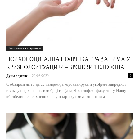
Топличанка истражује
ПСИХОСОЦИЈАЛНА ПОДРШКА ГРАЂАНИМА У
КРИЗНОЈ СИТУАЦИЈИ – БРОЈЕВИ ТЕЛЕФОНА
-
Душа од жене
20/03/2020
0
С обзиром на то да су пандемија коронавируса и увођење ванредног
стања утицали на велики број грађана, Филозофски факултет у Нишу
обезбедио је психосоцијалну подршку свима који током...