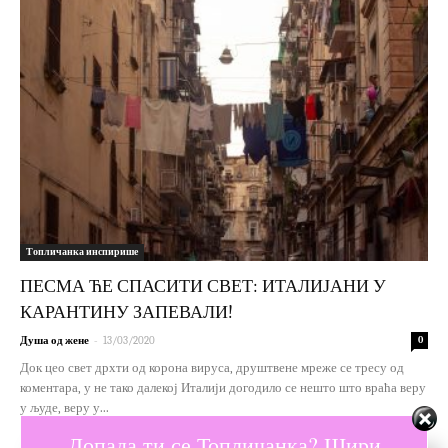
Топличанка инспирише
ПЕСМА ЋЕ СПАСИТИ СВЕТ: ИТАЛИЈАНИ У
КАРАНТИНУ ЗАПЕВАЛИ!
-
Душа од жене
13/03/2020
0
Док цео свет дрхти од корона вируса, друштвене мреже се тресу од
коментара, у не тако далекој Италији догодило се нешто што враћа веру
у људе, веру у...
Допада ти се Топличанка? Шири