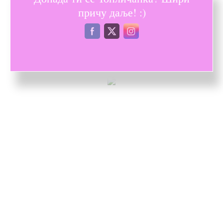
причу даље! :)
Топличанка