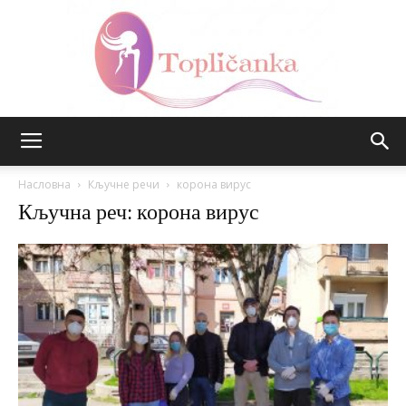
Топличанка
Насловна
Кључне речи
корона вирус
Кључна реч: корона вирус