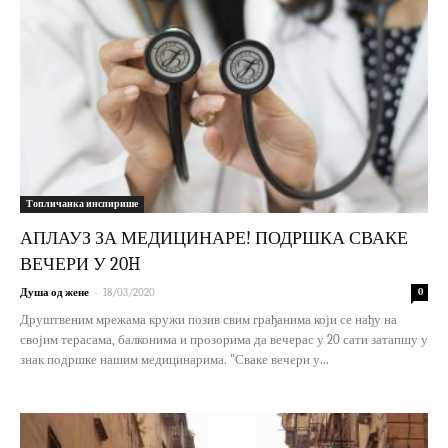
Топличанка инспирише
АПЛАУЗ ЗА МЕДИЦИНАРЕ! ПОДРШКА СВАКЕ
ВЕЧЕРИ У 20H
-
Душа од жене
18/03/2020
0
Друштвеним мрежама кружи позив свим грађанима који се нађу на
својим терасама, балконима и прозорима да вечерас у 20 сати затапшу у
знак подршке нашим медицинарима. "Сваке вечери у...