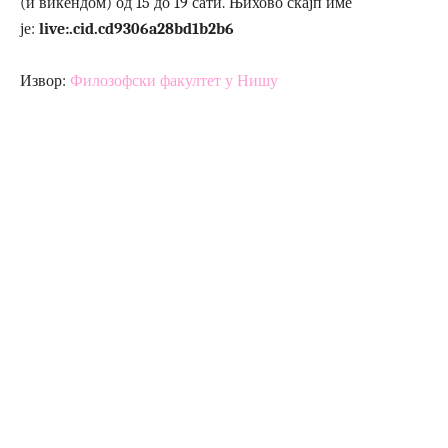
(и викендом) од 15 до 19 сати. Њихово скајп име
је:
live:.cid.cd9306a28bd1b2b6
Извор:
Филозофски факултет у Нишу