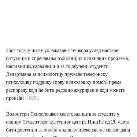
Због тога, у циљу ублажавања тешкоћа услед настале
ситуације и спречавања озбиљнијих психичких проблема,
наставници, сарадници и за то обучени студенти
Департмана за психологију пружаће телефонску
психолошку подршку (прву психолошку помоћ) према
распореду који ће бити редовно ажуриран и који можете
пронаћи
ОВДЕ
.
Волонтери Психолошког саветовалишта за студенте у
оквиру Студентског културног центра Ниш ће од 19. марта
бити доступни за онлајн подршку преко скајпа сваког дана