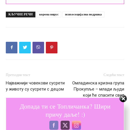
КЉУЧНЕ РЕЧИ
корона вирус
психосоцијална подршка
Претходни текст
Следећи текст
Најважнији човекови сусрети
Омладинска кризна група
у животу су сусрети с децом
Прокупље – млади људи
који ће спасити свет
Допада ти се Топличанка? Шири
причу даље! :)
ПОВЕЗАНЕ ОБЈАВЕ
ВИШЕ ОД АУТОРА