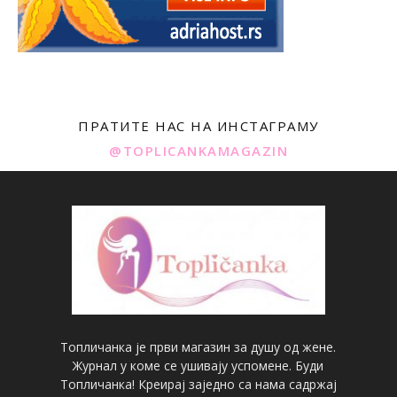
ПРАТИТЕ НАС НА ИНСТАГРАМУ
@TOPLICANKAMAGAZIN
Топличанка је први магазин за душу од жене.
Журнал у коме се ушивају успомене. Буди
Топличанка! Креирај заједно са нама садржај