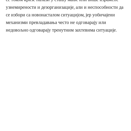
узнемирености и дезорганизације, али и неспособности да
се избори са новонасталом ситуацијом, јер уобичајени
механизми превладавања често не одговарају или
недовољно одговарају тренутним захтевима ситуације.