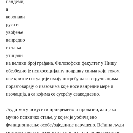
пандемиј
а
коронави
руса и
увођење
ванредно
г стања
утицали
на велики број грађана, Филозофски факултет у Нишу
обезбедио је психосоцијалну подршку свима који током
ове кризне ситуације имају потребу да са стручњацима
поразговарају о изазовима које носе ванредне мере и
изолација, а са којима се сусрећу свакодневно.
Људи могу искусити привремено и пролазно, али јако
мучно психичко стање, у којем је уобичајено
функционисање особе/заједнице нарушено. Већина људи
се током кризе налази у стању мање или више изражене