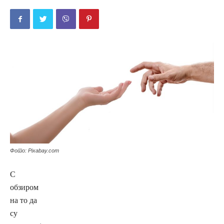
Фото: Pixabay.com
С
обзиром
на то да
су