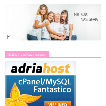
Изаберите поуздан хостинг