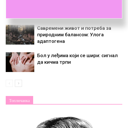
Како организовати женски дан за
куповину, кафу и опуштање?
Савремени живот и потреба за
природним балансом: Улога
адаптогена
Бол у леђима који се шири: сигнал
да кичма трпи
Топличанка