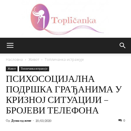
Топличанка
Насловна
Живот
Топличанка истражује
Живот
Топличанка истражује
ПСИХОСОЦИЈАЛНА
ПОДРШКА ГРАЂАНИМА У
КРИЗНОЈ СИТУАЦИЈИ –
БРОЈЕВИ ТЕЛЕФОНА
Од
Душа од жене
-
0
20/03/2020