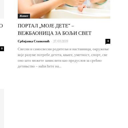
Живот
О
ПОРТАЛ „МОЈЕ ДЕТЕ“ –
ВЕЖБАОНИЦА ЗА БОЉИ СВЕТ
-
Србијанка Станковић
27/03/2019
0
0
Свесни и самосвесни родитељи и наставници, окружење
које разуме потребе детета, књиге, уметност, спорт, све
оно што можете замислити као предуслов за срећно
детињство – наћи ћете на...