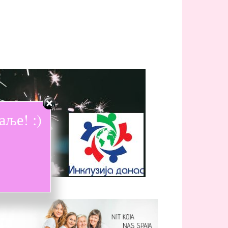
ље! :)