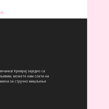
IN
ичанка! Креирај заједно са
мљивим, можете нам слати на
 замена за стручно мишљење