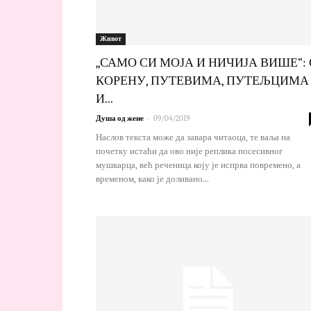
Живот
„САМО СИ МОЈА И НИЧИЈА ВИШЕ“: 
КОРЕНУ, ПУТЕВИМА, ПУТЕЉЦИМА
И...
-
Душа од жене
09/04/2019
Наслов текста може да завара читаоца, те ваља на
почетку истаћи да ово није реплика посесивног
мушкарца, већ реченица коју је испрва повремено, а
временом, како је доливано...