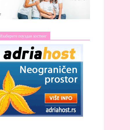
Изаберите поуздан хостинг