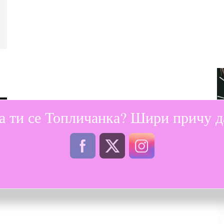
0
а ти се Топличанка? Шири причу да
ка,