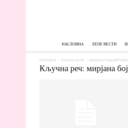
НАСЛОВНА
ЛЕПЕ ВЕСТИ
И
Насловна
Кључне речи
мирјана бојанић ћир
Кључна реч: мирјана бо