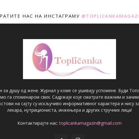
РАТИТЕ НАС НА ИНСТАГРАМУ
@TOPLICANKAMAGAZ
н за душу од жене. Журнал у коме се ушивају успомене. Буди Топл
имо га споменаром свих. Садржаје које сматрате важним и зани
екстови на сајту су искључиво информативног карактера и нису
лекара, нутрициониста, инжењера и других стручних лица!
Контактирајте нас:
toplicankamagazin@gmail.com