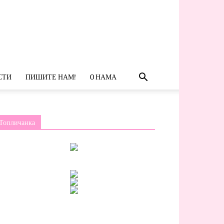
СТИ
ПИШИТЕ НАМ!
O НАМА
Топличанка