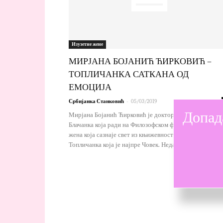
Изузетне жене
МИРЈАНА БОЈАНИЋ ЋИРКОВИЋ –
ТОПЛИЧАНКА САТКАНА ОД
ЕМОЦИЈА
-
Србијанка Станковић
05/03/2019
Допад
Мирјана Бојанић Ћирковић је доктор филолошких нау
Блачанка која ради на Филозофском факултету у Нишу,
жена која сазнаје свет из књижевности, мама и
Топличанка која је најпре Човек. Недавно...