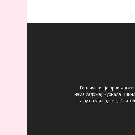
П
Топличанка је први магази
нама садржај журнала. Учин
нашу е-маил адресу. Сви т