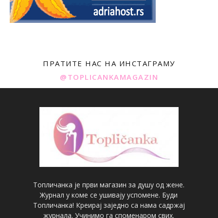
ПРАТИТЕ НАС НА ИНСТАГРАМУ
@TOPLICANKAMAGAZIN
Топличанка је први магазин за душу од жене.
Журнал у коме се ушивају успомене. Буди
Топличанка! Креирај заједно са нама садржај
журнала. Учинимо га споменаром свих.