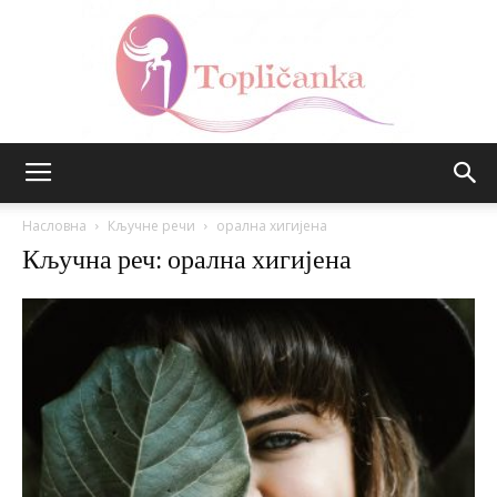
Топличанка
Насловна
Кључне речи
орална хигијена
Кључна реч: орална хигијена