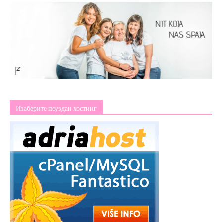
Изаберите поуздан хостинг