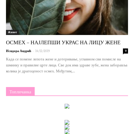
Живот
ОСМЕХ – НАЈЛЕПШИ УКРАС НА ЛИЦУ ЖЕНЕ
-
Исидора Андрић
14/12/2019
0
Када се помене лепота жене и дотеривање, углавном сви помисле на
шминку и правилне црте лица. Све док има здраве зубе, жена заборавља
колика је драгоценост осмех. Међутим,...
Топличанка