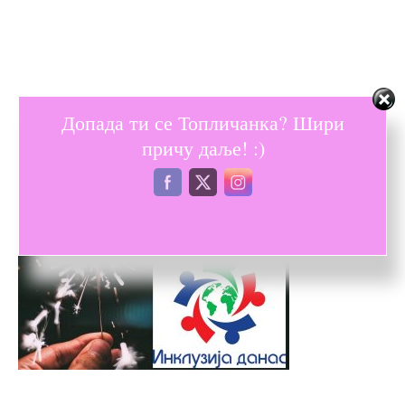
Допада ти се Топличанка? Шири
причу даље! :)