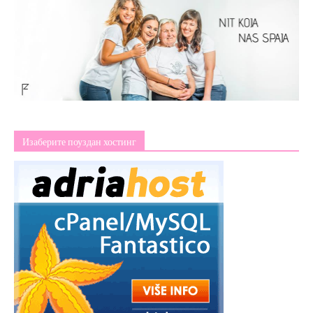
Изаберите поуздан хостинг