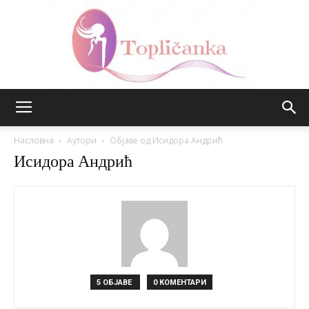
Топличанка
Насловна
Аутори
Објаве од Исидора Андрић
Исидора Андрић
5 ОБЈАВЕ
0 КОМЕНТАРИ