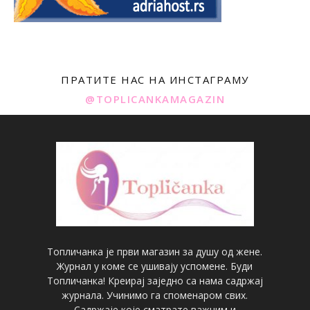
ПРАТИТЕ НАС НА ИНСТАГРАМУ
@TOPLICANKAMAGAZIN
Топличанка је први магазин за душу од жене.
Журнал у коме се ушивају успомене. Буди
Топличанка! Креирај заједно са нама садржај
журнала. Учинимо га споменаром свих.
Садржаје које сматрате важним и