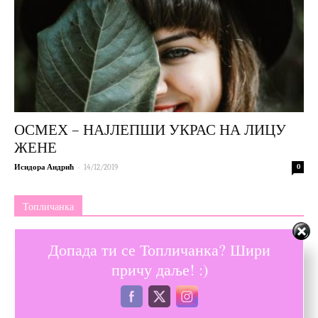
ОСМЕХ – НАЈЛЕПШИ УКРАС НА ЛИЦУ
ЖЕНЕ
-
Исидора Андрић
14/12/2019
0
Топличанка
Допада ти се Топличанка? Шири
причу даље! :)