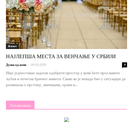
Живот
НАЈЛЕПША МЕСТА ЗА ВЕНЧАЊЕ У СРБИЈИ
-
Душа од жене
09/05/2019
0
Није једноставан задатак одабрати простор у коме ћете прославити
љубав и почетак брачног живота. Свако ко је некада био у ситуацији да
размишља о прстењу, званицама, храни и...
Топличанка