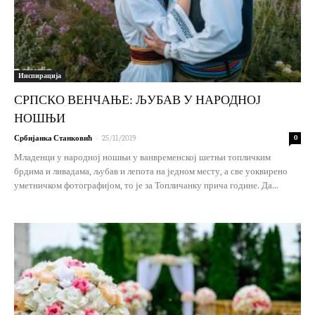
Инспирација
СРПСКО ВЕНЧАЊЕ: ЉУБАВ У НАРОДНОЈ
НОШЊИ
-
Србијанка Станковић
25/11/2019
0
Младенци у народној ношњи у ванвременској шетњи топличким
брдима и ливадама, љубав и лепота на једном месту, а све уоквирено
уметничком фотографијом, то је за Топличанку прича године. Да...