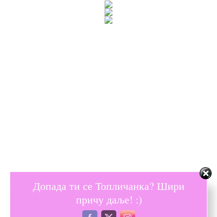
Допада ти се Топличанка? Шири
причу даље! :)