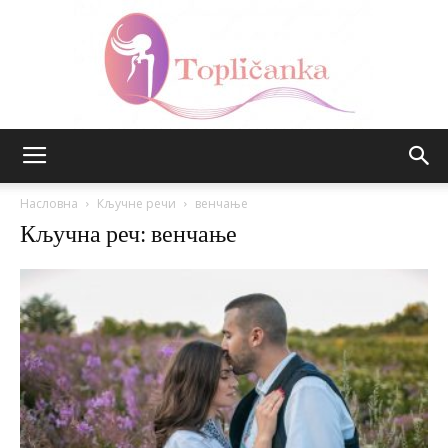
Топличанка
Насловна
Кључне речи
венчање
Кључна реч: венчање