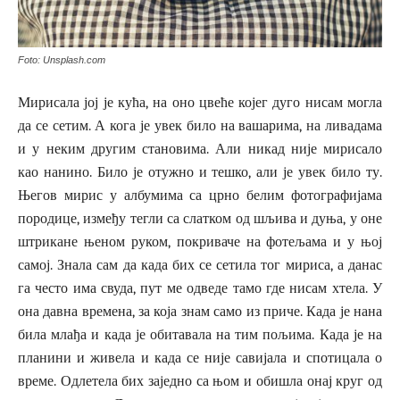
Foto: Unsplash.com
Мирисала јој је кућа, на оно цвеће којег дуго нисам могла
да се сетим. А кога је увек било на вашарима, на ливадама
и у неким другим становима. Али никад није мирисало
као нанино. Било је отужно и тешко, али је увек било ту.
Његов мирис у албумима са црно белим фотографијама
породице, између тегли са слатком од шљива и дуња, у оне
штрикане њеном руком, покриваче на фотељама и у њој
самој. Знала сам да када бих се сетила тог мириса, а данас
га често има свуда, пут ме одведе тамо где нисам хтела. У
она давна времена, за која знам само из приче. Када је нана
била млађа и када је обитавала на тим пољима. Када је на
планини и живела и када се није савијала и спотицала о
време. Одлетела бих заједно са њом и обишла онај круг од