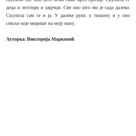
деца и лептири и цврчци. Све оно што ми је сада далеко.
Скупила сам се и ја. У далеке руке, у тишину и у оно
смиље које мирише на моју нану.
Ауторка: Викторија Марковић