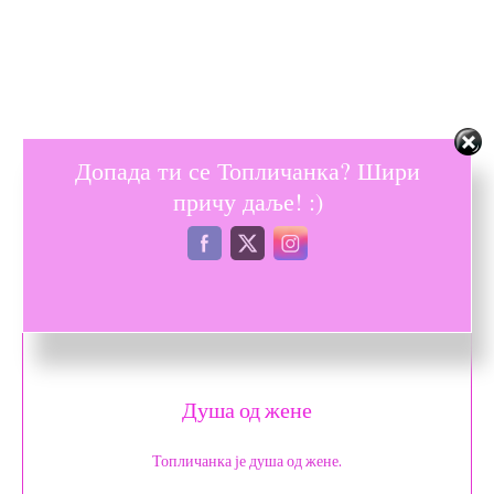
Допада ти се Топличанка? Шири
причу даље! :)
Душа од жене
Топличанка је душа од жене.