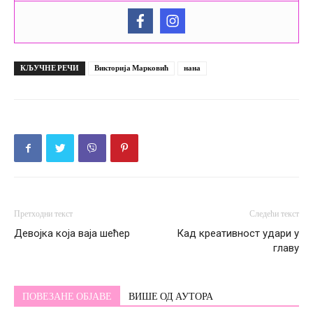
КЉУЧНЕ РЕЧИ
Викторија Марковић
нана
Претходни текст
Следећи текст
Девојка која ваја шећер
Кад креативност удари у
главу
ПОВЕЗАНЕ ОБЈАВЕ
ВИШЕ ОД АУТОРА