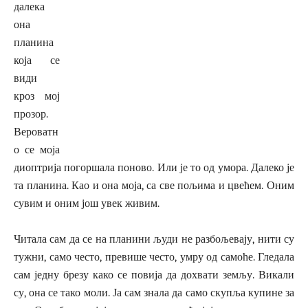
далека
она
планина
која се
види
кроз мој
прозор.
Вероватн
о се моја
диоптрија погоршала поново. Или је то од умора. Далеко је
та планина. Као и она моја, са све пољима и цвећем. Оним
сувим и оним још увек живим.
Читала сам да се на планини људи не разбољевају, нити су
тужни, само често, превише често, умру од самоће. Гледала
сам једну брезу како се повија да дохвати земљу. Викали
су, она се тако моли. Ја сам знала да само скупља купине за