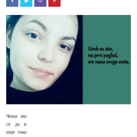
Чини ми
се да и
није тако