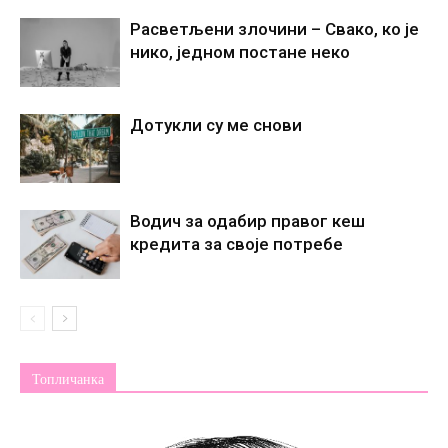
Расветљени злочини – Свако, ко је
нико, једном постане некo
Дотукли су ме снови
Водич за одабир правог кеш
кредита за своје потребе
Топличанка