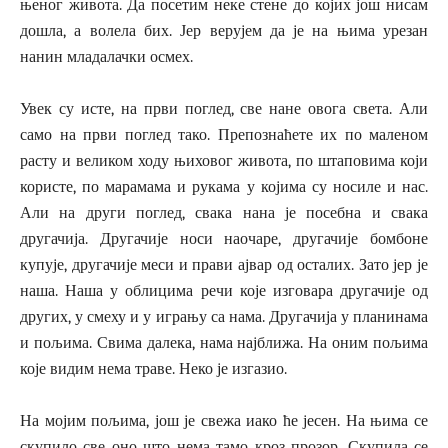
њеног живота. Да посетим неке стене до којих још нисам
дошла, а волела бих. Јер верујем да је на њима урезан
нанин младалачки осмех.
Увек су исте, на први поглед, све нане овога света. Али
само на први поглед тако. Препознаћете их по маленом
расту и великом ходу њиховог живота, по штаповима који
користе, по марамама и рукама у којима су носиле и нас.
Али на други поглед, свака нана је посебна и свака
другачија. Другачије носи наочаре, другачије бомбоне
купује, другачије меси и прави ајвар од осталих. Зато јер је
наша. Наша у облицима речи које изговара другачије од
других, у смеху и у игрању са нама. Другачија у планинама
и пољима. Свима далека, нама најближа. На оним пољима
које видим нема траве. Неко је изгазио.
На мојим пољима, још је свежа иако ће јесен. На њима се
скупило све оно што нема тамо кроз прозор. Скупила се