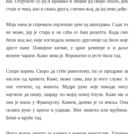
нас. Огрубеле су јој и крошње и лишће јој скоро опало, док
стоји и чека, као и свака друга, слична њој, да јој неко дође.
Моја нана је спремала најлепши џем од шипурака. Сада то
не може, јер је стара и не сећа се баш рецепта. Када смо
били код ње, није изгледала нимало другачије од било које
друге нане. Повијене кичме, у црне џемпере и и даље
вунене чарапе. Каже зима је. Вероватно и јесте била тад.
Споро корача. Скоро да губи равнотежу, па се придржи за
наслон од кревета. Каже, може сама, још је ноге служе. А
оне отечене, од живота. Мудре руке које никада нису
научиле да пишу, шарају по мојој новој блузи. Каже ми и
она је ишла у Француску. Кажем, далеко је та земља. Она
склапа руке у крило и уздише. Због живота или врућине.
Беше и вруће тад.
Ниси морао ништа да кажеш у њеном присуству. Тишина