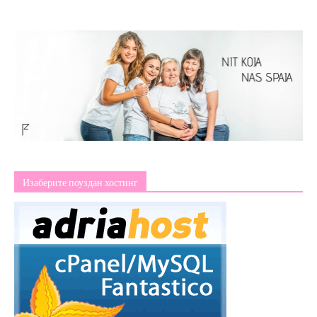
Изаберите поуздан хостинг