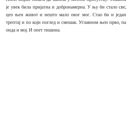
је увек била пријатна и добронамерна. У њу би стало све,
цео њен живот и нешто мало овог мог. Стао би и један
трептај и по који поглед и смешак. Углавном њен прво, па
онда и мој. И опет тишина.