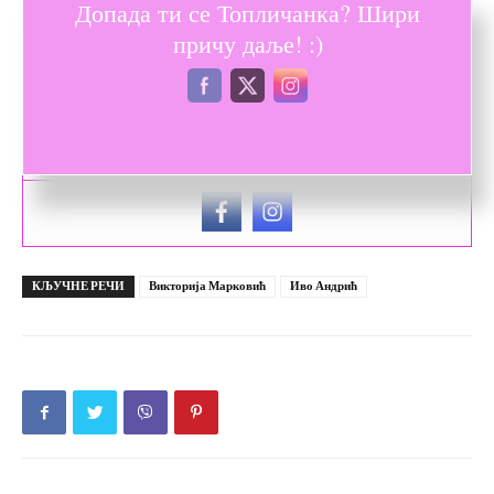
Допада ти се Топличанка? Шири
причу даље! :)
Душа од жене
Топличанка је душа од жене.
КЉУЧНЕ РЕЧИ
Викторија Марковић
Иво Андрић