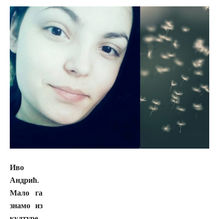
Иво
Андрић.
Мало га
знамо из
културе,