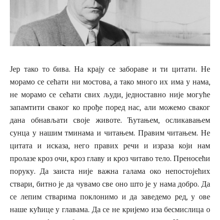
Јер тако то бива. На крају се забораве и ти цитати. Не
морамо се сећати ни мостова, а тако много их има у нама,
не морамо се сећати свих људи, једноставно није могуће
запамтити сваког ко прође поред нас, али можемо сваког
дана обнављати своје животе. Ћутањем, осликавањем
сунца у нашим тминама и читањем. Правим читањем. Не
цитата и исказа, него правих речи и израза који нам
пролазе кроз очи, кроз главу и кроз читаво тело. Преносећи
поруку. Да заиста није важна галама око непостојећих
ствари, битно је да чувамо све оно што је у нама добро. Да
се лепим стварима поклонимо и да заведемо ред, у ове
наше кућице у главама. Да се не кријемо иза бесмислица о