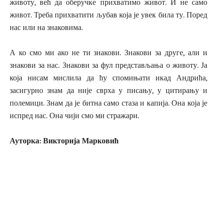
животу, већ да оберучке прихватимо живот. И не само
живот. Треба прихватити љубав која је увек била ту. Поред
нас или на знаковима.
А ко смо ми ако не ти знакови. Знакови за друге, али и
знакови за нас. Знакови за фул представљања о животу. Ја
која нисам мислила да ћу спомињати икад Андрића,
засигурно знам да није сврха у писању, у цитирању и
полемици. Знам да је битна само стаза и капија. Она која је
испред нас. Она чији смо ми стражари.
Ауторка: Викторија Марковић