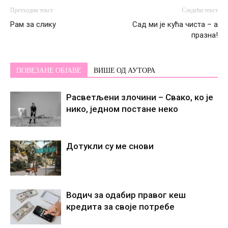
Претходни текст
Следећи текст
Рам за слику
Сад ми је кућа чиста – а
празна!
ПОВЕЗАНЕ ОБЈАВЕ
ВИШЕ ОД АУТОРА
Расветљени злочини – Свако, ко је
нико, једном постане некo
Дотукли су ме снови
Водич за одабир правог кеш
кредита за своје потребе