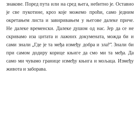
знакове. Поред пута или на сред њега, небитно је. Оставио
је све пукотине, кроз које можемо проћи, само једним
окретањем листа и завиривањем у његове далеке приче.
Не далеке временски. Далеке душом од нас. Јер да се не
скривамо иза цитата и лажних докумената, можда би и
сами знали „Где је та међа између добра и зла?“. Знали би
при самом додиру корице књиге да смо ми та међа. Да
само ми чувамо границе између књига и мољаца. Између
живота и заборава.