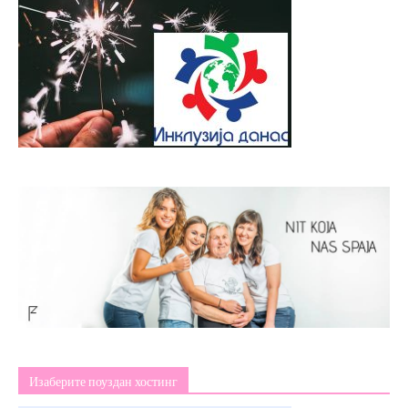
Изаберите поуздан хостинг