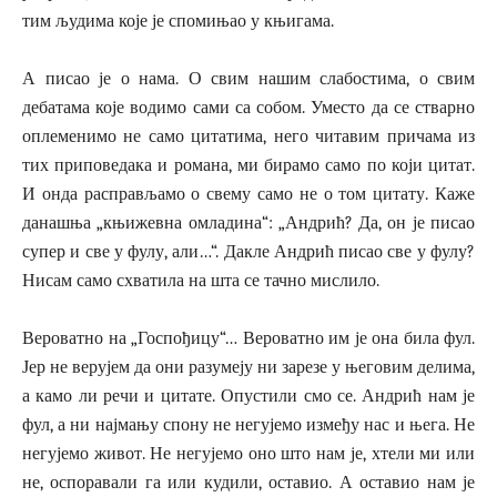
тим људима које је спомињао у књигама.
А писао је о нама. О свим нашим слабостима, о свим
дебатама које водимо сами са собом. Уместо да се стварно
оплеменимо не само цитатима, него читавим причама из
тих приповедака и романа, ми бирамо само по који цитат.
И онда расправљамо о свему само не о том цитату. Каже
данашња „књижевна омладина“: „Андрић? Да, он је писао
супер и све у фулу, али…“. Дакле Андрић писао све у фулу?
Нисам само схватила на шта се тачно мислило.
Вероватно на „Госпођицу“… Вероватно им је она била фул.
Јер не верујем да они разумеју ни зарезе у његовим делима,
а камо ли речи и цитате. Опустили смо се. Андрић нам је
фул, а ни најмању спону не негујемо између нас и њега. Не
негујемо живот. Не негујемо оно што нам је, хтели ми или
не, оспоравали га или кудили, оставио. А оставио нам је