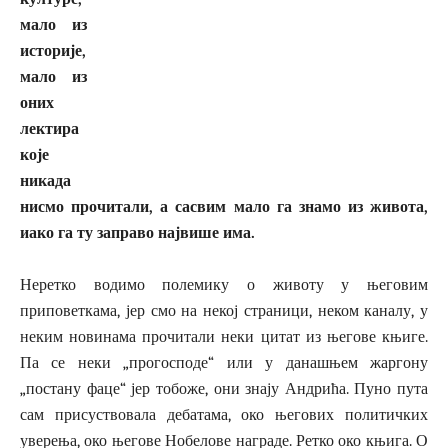
мало из
историје,
мало из
оних
лектира
које
никада
нисмо прочитали, а сасвим мало га знамо из живота,
иако га ту заправо највише има.
Неретко водимо полемику о животу у његовим
приповеткама, јер смо на некој страници, неком каналу, у
неким новинама прочитали неки цитат из његове књиге.
Па се неки „прогосподе“ или у данашњем жаргону
„постану фаце“ јер тобоже, они знају Андрића. Пуно пута
сам присуствовала дебатама, око његових политичких
уверења, око његове Нобелове награде. Ретко око књига. О