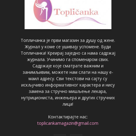
Топличанка је први магазин за душу од жене.
Журнал у коме се ушивају успомене. Буди
Топличанка! Креирај заједно са нама садржај
журнала. Учинимо га споменаром свих.
Садржаје које сматрате важним и
занимљивим, можете нам слати на нашу е-
маил адресу. Сви текстови на сајту су
искључиво информативног карактера и нису
замена за стручно мишљење лекара,
нутрициониста, инжењера и других стручних
лица!
Контактирајте нас:
toplicankamagazin@gmail.com