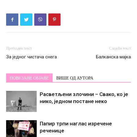
Претходни текст
Следећи текст
За једног чистача снега
Балканска мајка
ПОВЕЗАНЕ ОБЈАВЕ
ВИШЕ ОД АУТОРА
Расветљени злочини – Свако, ко је
нико, једном постане некo
Папир трпи наглас изречене
реченице