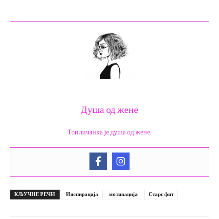
Душа од жене
Топличанка је душа од жене.
КЉУЧНЕ РЕЧИ
Инспирација
мотивација
Старс фит