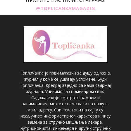
ПРАТИТЕ НАС НА ИНСТАГРАМУ
@TOPLICANKAMAGAZIN
Топличанка је први магазин за душу од жене.
Журнал у коме се ушивају успомене. Буди
Топличанка! Креирај заједно са нама садржај
журнала. Учинимо га споменаром свих.
Садржаје које сматрате важним и
занимљивим, можете нам слати на нашу е-
маил адресу. Сви текстови на сајту су
искључиво информативног карактера и нису
замена за стручно мишљење лекара,
нутрициониста, инжењера и других стручних