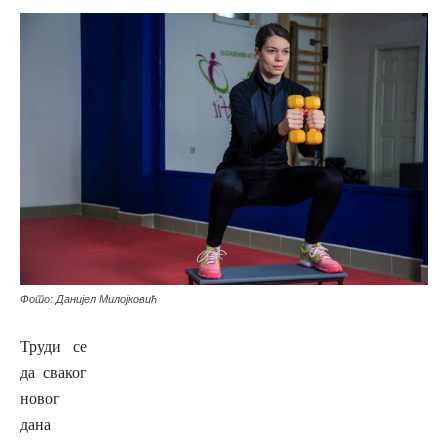
Фото: Данијел Милојковић
Труди се
да сваког
новог
дана