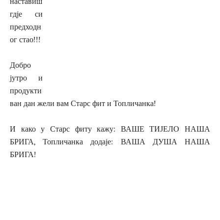
наставиш
гдје си
предходн
ог стао!!!
Добро
јутро и
продукти
ван дан жели вам Старс фит и Топличанка!
И како у Старс фиту кажу: ВАШЕ ТИЈЕЛО НАША
БРИГА, Топличанка додаје: ВАША ДУША НАША
БРИГА!