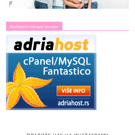
Изаберите поуздан хостинг