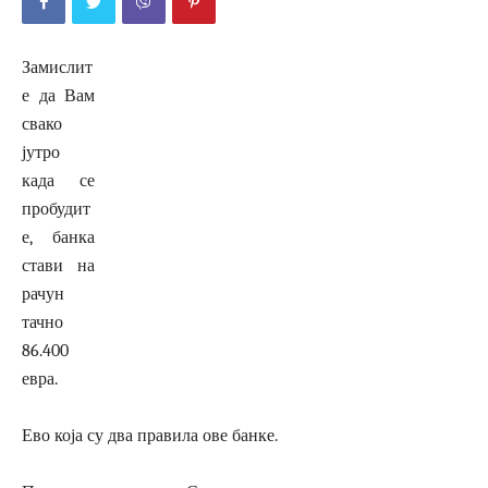
Замислит
е да Вам
свако
јутро
када се
пробудит
е, банка
стави на
рачун
тачно
86.400
евра.
Ево која су два правила ове банке.