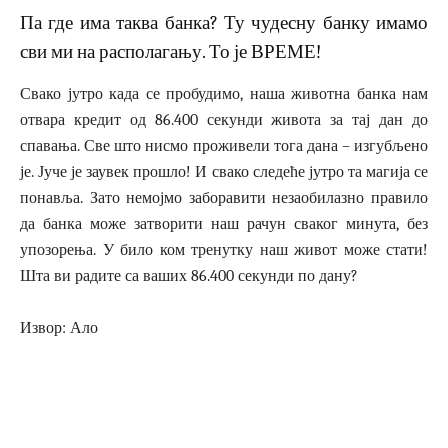
Па где има таква банка? Ту чудесну банку имамо
сви ми на располагању. То је ВРЕМЕ!
Свако јутро када се пробудимо, наша животна банка нам
отвара кредит од 86.400 секунди живота за тај дан до
спавања. Све што нисмо проживели тога дана – изгубљено
је. Јуче је заувек прошло! И свако следеће јутро та магија се
понавља. Зато немојмо заборавити незаобилазно правило
да банка може затворити наш рачун сваког минута, без
упозорења. У било ком тренутку наш живот може стати!
Шта ви радите са ваших 86.400 секунди по дану?
Извор: Ало