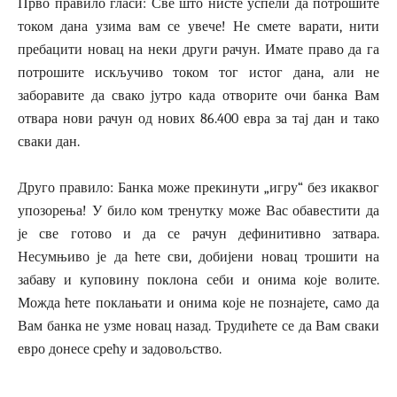
Прво правило гласи: Све што нисте успели да потрошите
током дана узима вам се увече! Не смете варати, нити
пребацити новац на неки други рачун. Имате право да га
потрошите искључиво током тог истог дана, али не
заборавите да свако јутро када отворите очи банка Вам
отвара нови рачун од нових 86.400 евра за тај дан и тако
сваки дан.
Друго правило: Банка може прекинути „игру“ без икаквог
упозорења! У било ком тренутку може Вас обавестити да
је све готово и да се рачун дефинитивно затвара.
Несумњиво је да ћете сви, добијени новац трошити на
забаву и куповину поклона себи и онима које волите.
Можда ћете поклањати и онима које не познајете, само да
Вам банка не узме новац назад. Трудићете се да Вам сваки
евро донесе срећу и задовољство.