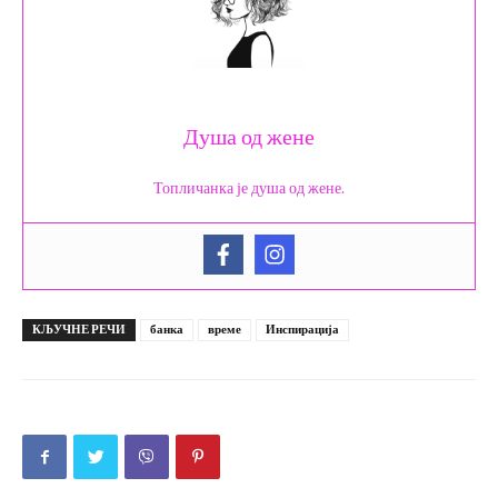
Душа од жене
Топличанка је душа од жене.
КЉУЧНЕ РЕЧИ
банка
време
Инспирација