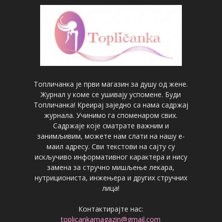
Топличанка је први магазин за душу од жене.
Журнал у коме се ушивају успомене. Буди
Топличанка! Креирај заједно са нама садржај
журнала. Учинимо га споменаром свих.
Садржаје које сматрате важним и
занимљивим, можете нам слати на нашу е-
маил адресу. Сви текстови на сајту су
искључиво информативног карактера и нису
замена за стручно мишљење лекара,
нутрициониста, инжењера и других стручних
лица!
Контактирајте нас:
toplicankamagazin@gmail.com