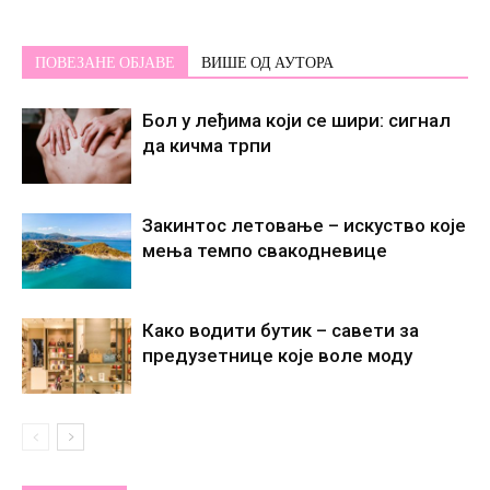
ПОВЕЗАНЕ ОБЈАВЕ
ВИШЕ ОД АУТОРА
Бол у леђима који се шири: сигнал
да кичма трпи
Закинтос летовање – искуство које
мења темпо свакодневице
Како водити бутик – савети за
предузетнице које воле моду