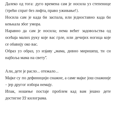
Далеко од тога: дуго времена сам је носила уз степенице
(трећи спрат без лифта, право уживање!).
Носила сам је када би заспала, или једноставно када би
кењкала због умора.
Наравно да сам је носила; нема већег задовољства од
осећаја малих руку које вас грле, или дечијих ногица које
се обавију око вас.
Образ уз образ, уз изјаву „мама, дивно миришеш, ти си
најбоља мама на свету“.
Али, дете је расло… отежало…
Мајке су по дефиницији снажне, а саме мајке још снажније
– јер другог избора немају.
Ипак, ношење постаје проблем кад вам јешно дете
достигне 22 килограма.