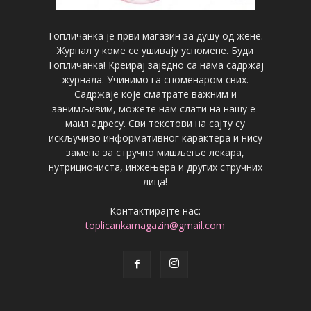
Топличанка је први магазин за душу од жене.
Журнал у коме се ушивају успомене. Буди
Топличанка! Креирај заједно са нама садржај
журнала. Учинимо га споменаром свих.
Садржаје које сматрате важним и
занимљивим, можете нам слати на нашу е-
маил адресу. Сви текстови на сајту су
искључиво информативног карактера и нису
замена за стручно мишљење лекара,
нутрициониста, инжењера и других стручних
лица!
Контактирајте нас:
toplicankamagazin@gmail.com