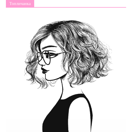
Топличанка