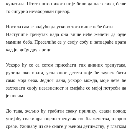
купатила. Штета што никога није било да нас слика, беше
то сигурно незабораван призор.
Носила сам је знајући да ускоро тога више неће бити.
Наступиће тренутак када она више неће желети да буде
мамина беба. Преселиће се у своју собу и затвараће врата
кад јој дођу другарице.
Ускоро ћу се са сетом присећати тих дивних тренутака,
ручица око врата, успаваног детета које ће заувек бити
само моја беба. Једног дана, ускоро можда, моје дете ће
захтевати своју независност и смејаће се мојој потреби да
је носим.
До тада, жељно ћу грабити сваку прилику, сваки повод;
упијаћу сваки драгоцени тренутак тог блаженства, то зрно
среће. Уживаћу из све снаге у њеном детињству, у глатком