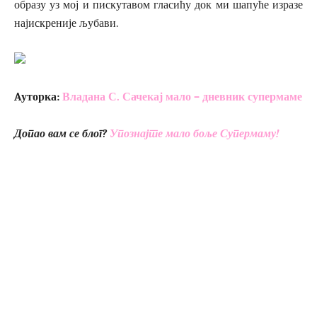
образу уз мој и пискутавом гласићу док ми шапуће изразе
најискреније љубави.
Aуторка:
Владана С. Сачекај мало – дневник супермаме
Допао вам се блог?
Упознајте мало боље Супермаму!