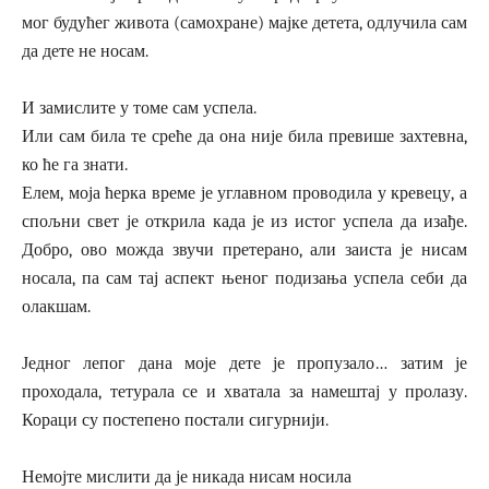
мог будућег живота (самохране) мајке детета, одлучила сам
да дете не носам.
И замислите у томе сам успела.
Или сам била те среће да она није била превише захтевна,
ко ће га знати.
Елем, моја ћерка време је углавном проводила у кревецу, а
спољни свет је открила када је из истог успела да изађе.
Добро, ово можда звучи претерано, али заиста је нисам
носала, па сам тај аспект њеног подизања успела себи да
олакшам.
Једног лепог дана моје дете је пропузало… затим је
проходала, тетурала се и хватала за намештај у пролазу.
Кораци су постепено постали сигурнији.
Немојте мислити да је никада нисам носила