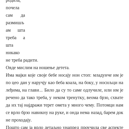
родила,
почела
сам да
размишљ
ам шта
треба а
шта
никако
не треба радити.
Овде мислим на ношење детета.
Има мајки које своје бебе носају нон стоп: младунче им је
по цео дан у наручју као беба коала, на боку, у носиљци на
леђима, на глави… Било да су то саме одлучиле, или им је
речено да тако треба, у неком тренутку, веома брзо, схвате
да их тај најдражи терет омета у много чему. Потомци нам
се врло брзо навикну на руке, и онда нема назад, барем док
не проходају.
Пошто сам ја врло детаљно унапред проучила све аспекте