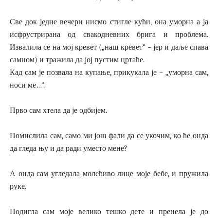
Све док једне вечери нисмо стигле кући, она уморна а ја
исфрустрирана од свакодневних брига и проблема.
Извалила се на мој кревет („наш кревет“ – јер и даље спава
самном) и тражила да јој пустим цртаће.
Кад сам је позвала на купање, прикукала је – „уморна сам,
носи ме…“.
Прво сам хтела да је одбијем.
Помислила сам, само ми још фали да се укочим, ко ће онда
да гледа њу и да ради уместо мене?
А онда сам угледала молећиво лице моје бебе, и пружила
руке.
Подигла сам моје велико тешко дете и пренела је до