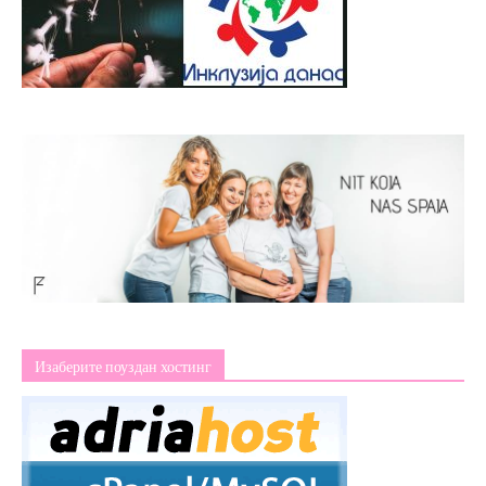
Изаберите поуздан хостинг