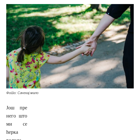
Фото: Сачекај мало
Још пре
него што
ми се
ћерка