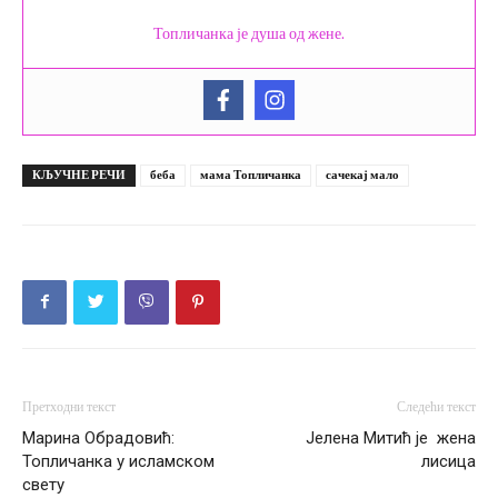
Топличанка је душа од жене.
КЉУЧНЕ РЕЧИ
беба
мама Топличанка
сачекај мало
Претходни текст
Следећи текст
Марина Обрадовић:
Јелена Митић је жена
Топличанка у исламском
лисица
свету