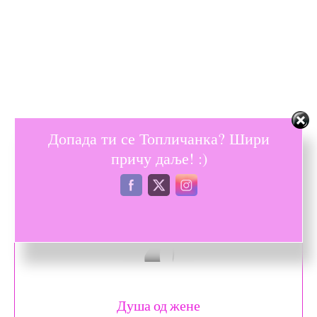
Допада ти се Топличанка? Шири
причу даље! :)
Душа од жене