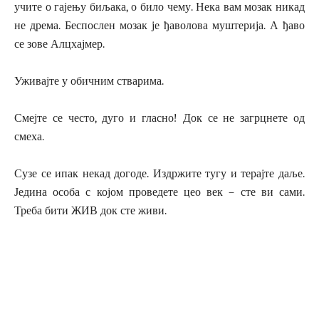
учите о гајењу биљака, о било чему. Нека вам мозак никад
не дрема. Беспослен мозак је ђаволова муштерија. А ђаво
се зове Алцхајмер.
Уживајте у обичним стварима.
Смејте се често, дуго и гласно! Док се не загрцнете од
смеха.
Сузе се ипак некад догоде. Издржите тугу и терајте даље.
Једина особа с којом проведете цео век – сте ви сами.
Треба бити ЖИВ док сте живи.