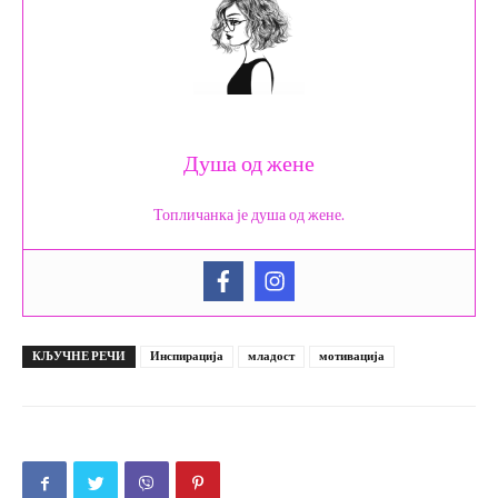
Душа од жене
Топличанка је душа од жене.
КЉУЧНЕ РЕЧИ
Инспирација
младост
мотивација