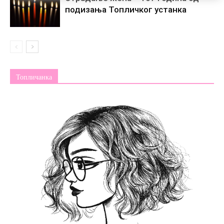
подизања Топличког устанка
Топличанка