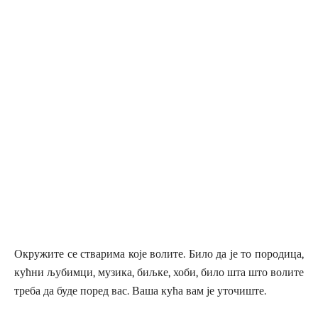
Окружите се стварима које волите. Било да је то породица,
кућни љубимци, музика, биљке, хоби, било шта што волите
треба да буде поред вас. Ваша кућа вам је уточиште.