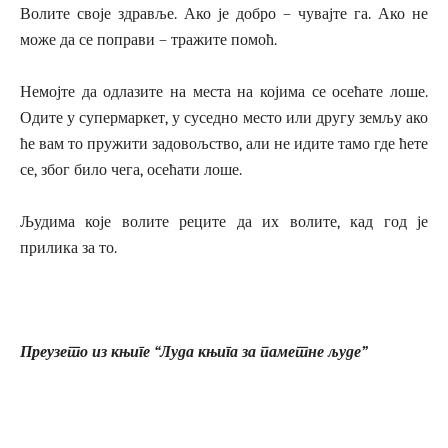
Волите своје здравље. Ако је добро – чувајте га. Ако не
може да се поправи – тражите помоћ.
Немојте да одлазите на места на којима се осећате лоше.
Одите у супермаркет, у суседно место или другу земљу ако
ће вам то пружити задовољство, али не идите тамо где ћете
се, због било чега, осећати лоше.
Људима које волите реците да их волите, кад год је
прилика за то.
Преузето из књиге “Луда књига за паметне људе”