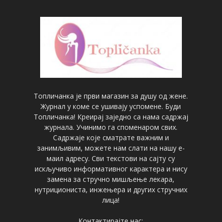
Топличанка је први магазин за душу од жене.
Журнал у коме се ушивају успомене. Буди
Топличанка! Креирај заједно са нама садржај
журнала. Учинимо га споменаром свих.
Садржаје које сматрате важним и
занимљивим, можете нам слати на нашу е-
маил адресу. Сви текстови на сајту су
искључиво информативног карактера и нису
замена за стручно мишљење лекара,
нутрициониста, инжењера и других стручних
лица!
Контактирајте нас: