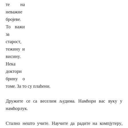
те на
неважне
бројеве.
То важи
за
старост,
тежину и
висину.
Нека
доктори
брину о
томе. За то су плаћени.
Дружите се са веселим људима. Намћори вас вуку у
намћорлук.
Стално нешто учите. Научите да радите на компјутеру,