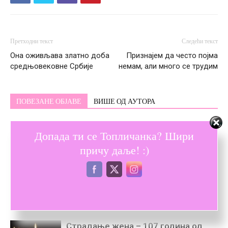
Претходни текст
Следећи текст
Она оживљава златно доба
Признајем да често појма
средњовековне Србије
немам, али много се трудим
ПОВЕЗАНЕ ОБЈАВЕ
ВИШЕ ОД АУТОРА
Расветљени злочини – Свако, ко је
Допада ти се Топличанка? Шири
нико, једном постане некo
причу даље! :)
Папир трпи наглас изречене
реченице
Страдање жена – 107 година од