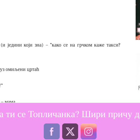
и једини који зна) – “како се на грчком каже такси?
е уз омиљени цртаћ
!”
а – мама
а ти се Топличанка? Шири причу да
а беба
 шта је сањала