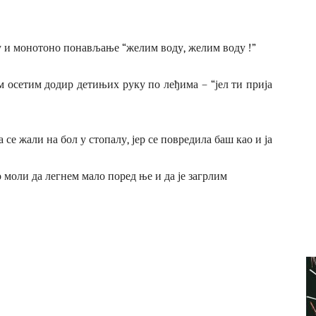
у и монотоно понављање “желим воду, желим воду !”
м осетим додир детињих руку по леђима – “јел ти прија
 се жали на бол у стопалу, јер се повредила баш као и ја
 моли да легнем мало поред ње и да је загрлим