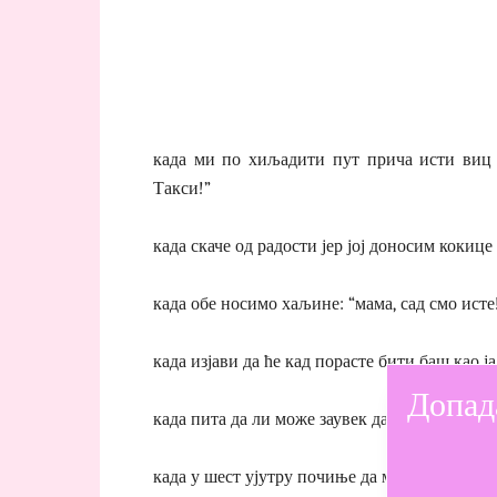
када ми по хиљадити пут прича исти виц (
Такси!”
када скаче од радости јер јој доносим кокиц
када обе носимо хаљине: “мама, сад смо исте
када изјави да ће кад порасте бити баш као ј
Допад
када пита да ли може заувек да буде само мој
када у шест ујутру почиње да ми препричава