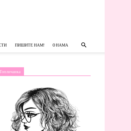
СТИ
ПИШИТЕ НАМ!
O НАМА
Топличанка