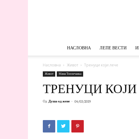
НАСЛОВНА
ЛЕПЕ ВЕСТИ
И
Насловна
Живот
Тренуци који лече
Живот
Мама Топличанка
ТРЕНУЦИ КОЈИ
Од
Душа од жене
-
04/03/2019