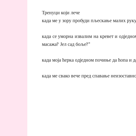
Тренуци који лече
када ме у зору пробуди пљескање малих рук
када се уморна извалим на кревет и одједно
масажа? Јел сад боље?”
када моја ћерка одједном почиње да ћопа и да
када ме свако вече пред спавање неизоставно