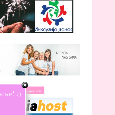
ље! :)
Изаберите поуздан хостинг