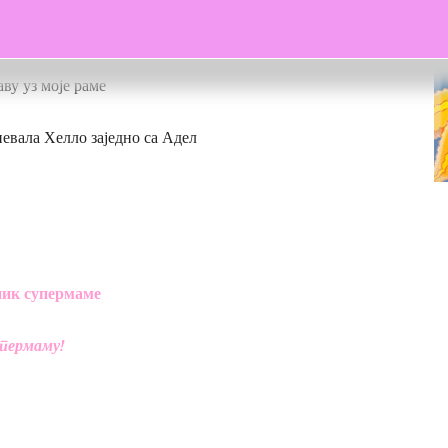
фрижидер и кука да ће умрети од глади
аву уз моје раме
певала Хелло заједно са Адел
ник супермаме
упермаму!