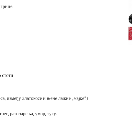
грице.
о стоти
са, између Златокосе и њене лажне „мајке“.)
ес, разочарења, умор, тугу.