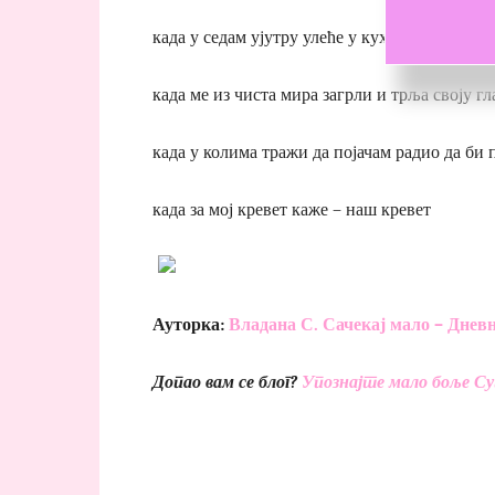
када у седам ујутру улеће у кухињу, отвара 
када ме из чиста мира загрли и трља своју гл
када у колима тражи да појачам радио да би 
када за мој кревет каже – наш кревет
Ауторка:
Владана С. Сачекај мало – Днев
Допао вам се блог?
Упознајте мало боље С