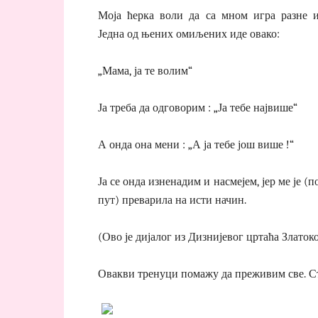
Моја ћерка воли да са мном игра разне и
Једна од њених омиљених иде овако:
„Мама, ја те волим“
Ја треба да одговорим : „Ја тебе највише“
А онда она мени : „А ја тебе још више !“
Ја се онда изненадим и насмејем, јер ме је (п
пут) преварила на исти начин.
(Ово је дијалог из Дизнијевог цртаћа Златоко
Овакви тренуци помажу да преживим све. Стр