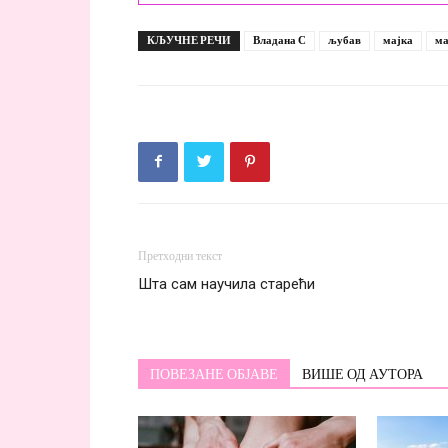
КЉУЧНЕ РЕЧИ
Владана С
љубав
мајка
ма
Претходни текст
Шта сам научила старећи
ПОВЕЗАНЕ ОБЈАВЕ
ВИШЕ ОД АУТОРА