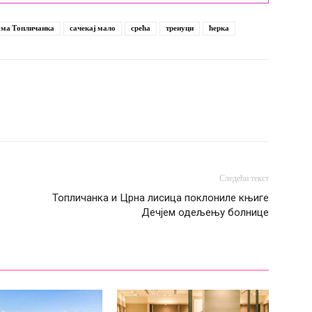
ма Топличанка
сачекај мало
срећа
тренуци
ћерка
Следећи текст
Топличанка и Црна лисица поклониле књиге
Дечјем одељењу болнице