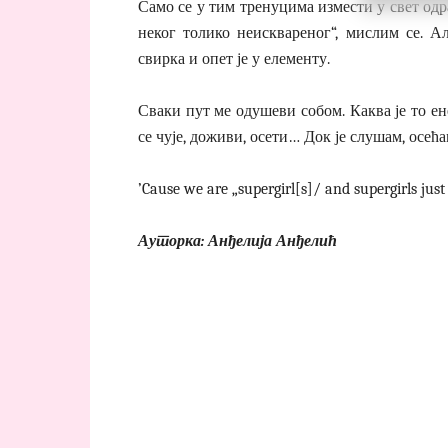
Само се у тим тренуцима измести у свет од
неког толико неисквареног“, мислим се. А
свирка и опет је у елементу.
Сваки пут ме одушеви собом. Каква је то ене
се чује, доживи, осети… Док је слушам, осе
’Cause we are „supergirl[s]/ and supergirls just
Ауторка: Анђелија Анђелић