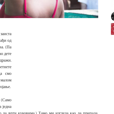
 заиста
лађи од
на. (Па
ао дете
дражи.
етнете
да смо
м малом
тојање.
 (Само
а једна
да врти куковима.) Тамо ми изгледа као да припада.