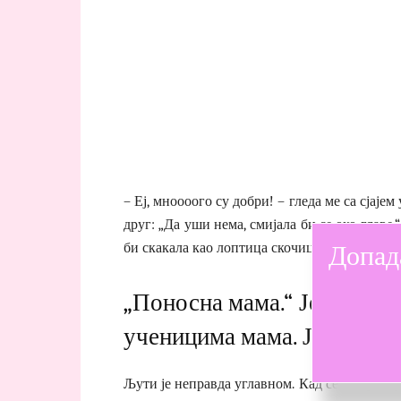
– Еј, мноооого су добри! – гледа ме са сјаје
друг: „Да уши нема, смијала би се око глав
Допад
би скакала као лоптица скочица од среће и см
„Поносна мама.“ Јер је у м
ученицима мама. Ја још по
Љути је неправда углавном. Кад се наљути, ј