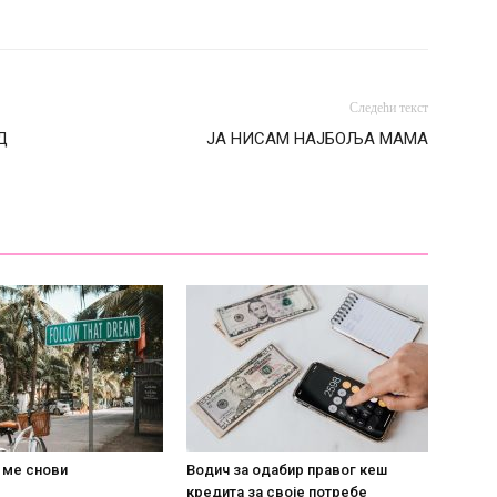
Следећи текст
Д
ЈА НИСАМ НАЈБОЉА МАМА
 ме снови
Водич за одабир правог кеш
кредита за своје потребе