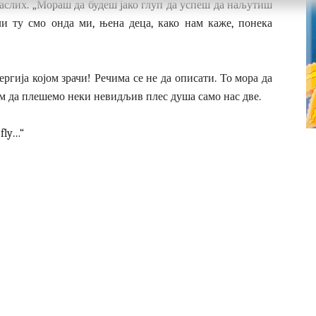
раслих. „Мораш да будеш јако глуп да успеш да наљутиш
ли ту смо онда ми, њена деца, како нам каже, понека
ргија којом зрачи! Речима се не да описати. То мора да
ћам да плешемо неки невидљив плес душа само нас две.
 fly…“