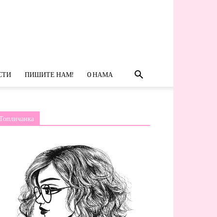
СТИ
ПИШИТЕ НАМ!
O НАМА
Топличанка