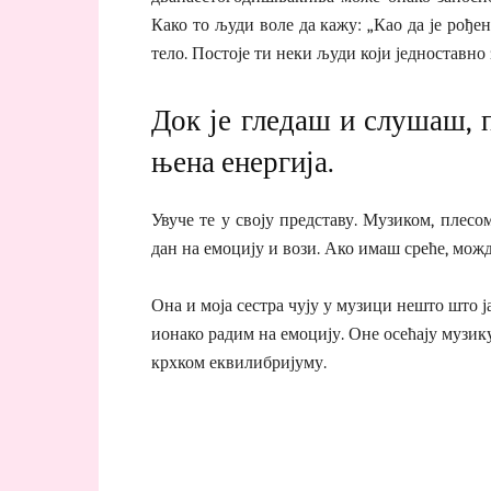
Како то људи воле да кажу: „Као да је рође
тело. Постоје ти неки људи који једноставно 
Док је гледаш и слушаш, п
њена енергија.
Увуче те у своју представу. Музиком, плесом
дан на емоцију и вози. Ако имаш среће, можд
Она и моја сестра чују у музици нешто што ја
ионако радим на емоцију. Оне осећају музику
крхком еквилибријуму.