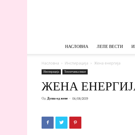
НАСЛОВНА
ЛЕПЕ ВЕСТИ
И
Насловна
Инспирација
Жена енергија
Инспирација
Топличанка пише
ЖЕНА ЕНЕРГИЈ
Од
Душа од жене
-
06/08/2019