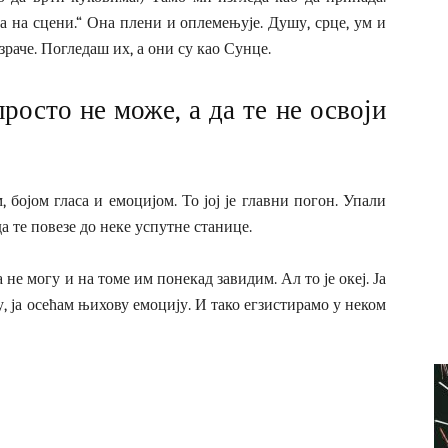
на на сцени.“ Она плени и оплемењује. Душу, срце, ум и
зраче. Погледаш их, а они су као Сунце.
росто не може, а да те не освоји
, бојом гласа и емоцијом. То јој је главни погон. Упали
а те повезе до неке успутне станице.
 не могу и на томе им понекад завидим. Ал то је океј. Ја
, ја осећам њихову емоцију. И тако егзистирамо у неком