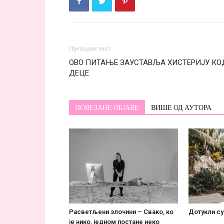
Претходни текст
ОВО ПИТАЊЕ ЗАУСТАВЉА ХИСТЕРИЈУ КО
ДЕЦЕ
ПОВЕЗАНЕ ОБЈАВЕ
ВИШЕ ОД АУТОРА
Расветљени злочини – Свако, ко
Дотукли су
је нико, једном постане некo