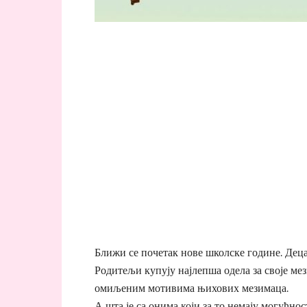
Ближи се почетак нове школске године. Деца
Родитељи купују најлепша одела за своје ме
омиљеним мотивима њихових мезимаца.
А шта је са онима који за то немају могућнос