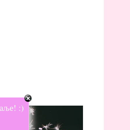
ље! :)