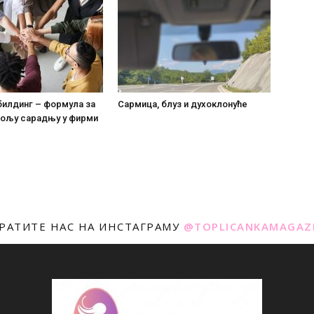
билдинг – формула за
Сармица, блуз и духоклонуће
 бољу сарадњу у фирми
РАТИТЕ НАС НА ИНСТАГРАМУ
@TOPLICANKAMAGAZ