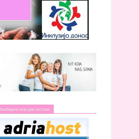
Изаберите поуздан хостинг