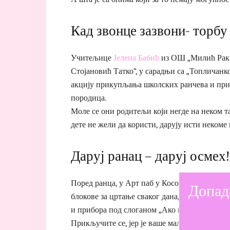
Кад звонце зазвони- торбу
Учитељице
Јелена Бабић
из ОШ „Милић Рак
Стојановић Татко“, у сарадњи са „Топличанк
акцију прикупљања школских ранчева и при
породица.
Моле се они родитељи који негде на неком т
дете не жели да користи, дарују исти некоме 
Даруј ранац – даруј осмех!
Поред ранца, у Арт паб у Косовској 31 может
Допад
блокове за цртање сваког дана, осим понеде
и прибора под слоганом „Ако имаш донеси, ак
Прикључите се, јер је ваше мало, некоме мо