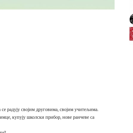
 се радују својим друговима, својим учитељима.
зимце, купују школски прибор, нове ранчеве са
ти?