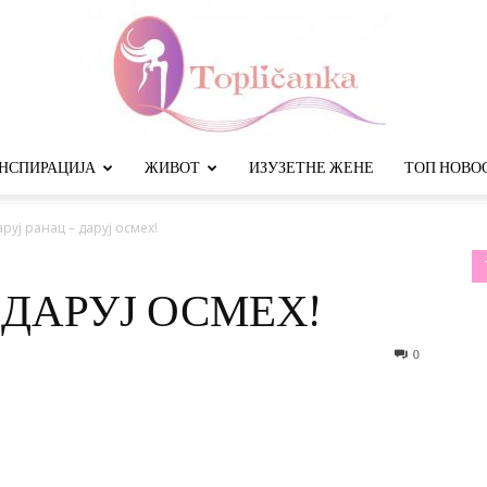
НСПИРАЦИЈА
ЖИВОТ
ИЗУЗЕТНЕ ЖЕНЕ
ТОП НОВО
Топличанка
руј ранац – даруј осмех!
 ДАРУЈ ОСМЕХ!
0