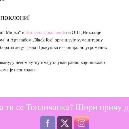
 поклони!
ић Мирко“ и
Љиљана Соколовић
из ОШ „Никодије
ом“ и Арт пабом „Black fox“ организују хуманитарну
бора за децу града Прокупља из социјално угрожених
авану, у неком кутку имају очуван ранац који њихово
коме је неопходан.
е донети и други школски прибор: свеске, оловке,
а ти се Топличанка? Шири причу да
љком, од 17 сати до поноћи. Акција прикупљања ранчева
о немаш однеси!“ трајаће до 8. септембра.
жда много!