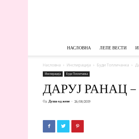
НАСЛОВНА
ЛЕПЕ ВЕСТИ
И
Насловна
Инспирација
Буди Топличанка
Да
Инспирација
Буди Топличанка
ДАРУЈ РАНАЦ –
Од
Душа од жене
-
26/08/2019