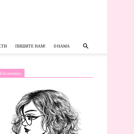
СТИ
ПИШИТЕ НАМ!
O НАМА
Топличанка