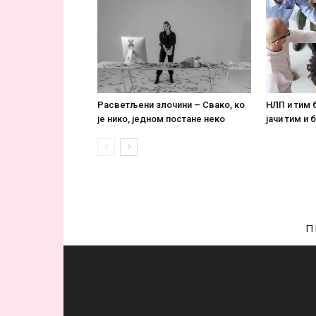
Расветљени злочини – Свако, ко
НЛП и тим 
је нико, једном постане некo
јачи тим и
П