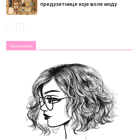
предузетнице које воле моду
Топличанка