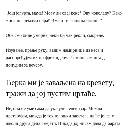
“Још јогурта, мама! Могу ли овај кекс? Ову чоколаду? Како
мислиш, немамо пара? Имаш ти, знам да имаш…”
Обе смо биле уморне, неки би чак рекли, сморене.
Изување, прање руку, вадим намирнице из кеса и
распоређујем их по фрижидеру. Размишљам шта да
понудим за вечеру.
Ћерка ми је заваљена на кревету,
тражи да јој пустим цртаће.
Не, она не уме сама да укључи телевизор. Можда
претерујем, можда је технолошки заостала па ће јој се у
школи друга деца смејати. Никада јој нисам дала да барата