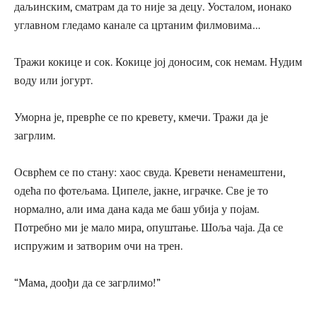
даљинским, сматрам да то није за децу. Уосталом, ионако
углавном гледамо канале са цртаним филмовима…
Тражи кокице и сок. Кокице јој доносим, сок немам. Нудим
воду или јогурт.
Уморна је, преврће се по кревету, кмечи. Тражи да је
загрлим.
Осврћем се по стану: хаос свуда. Кревети ненамештени,
одећа по фотељама. Ципеле, јакне, играчке. Све је то
нормално, али има дана када ме баш убија у појам.
Потребно ми је мало мира, опуштање. Шоља чаја. Да се
испружим и затворим очи на трен.
“Мама, доођи да се загрлимо!”