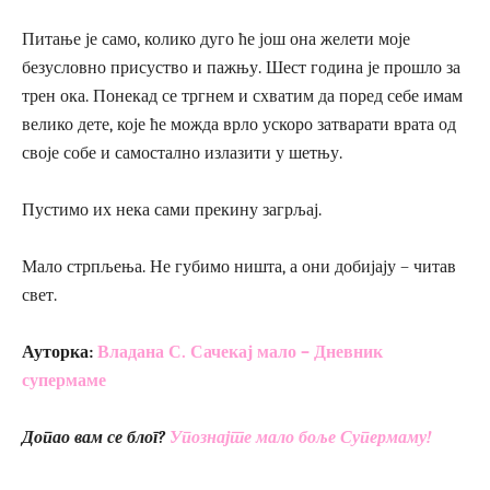
Питање је само, колико дуго ће још она желети моје
безусловно присуство и пажњу. Шест година је прошло за
трен ока. Понекад се тргнем и схватим да поред себе имам
велико дете, које ће можда врло ускоро затварати врата од
своје собе и самостално излазити у шетњу.
Пустимо их нека сами прекину загрљај.
Мало стрпљења. Не губимо ништа, а они добијају – читав
свет.
Ауторка:
Влад
ана С. Сачекај мало – Дневник
супермаме
Допао вам се блог?
Упознајте мало боље Супермаму!