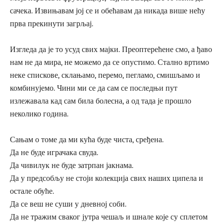
сачека. Извињавам јој се и обећавам да никада више нећу
прва прекинути загрљај.
Изгледа да је то усуд свих мајки. Преоптерећене смо, а ђаво
нам не да мира, не можемо да се опустимо. Стално вртимо
неке спискове, склањамо, перемо, пегламо, смишљамо и
комбинујемо. Чини ми се да сам се последњи пут
излежавала кад сам била болесна, а од тада је прошло
неколико година.
Сањам о томе да ми кућа буде чиста, сређена.
Да не буде играчака свуда.
Да чивилук не буде затрпан јакнама.
Да у предсобљу не стоји колекција свих наших ципела и
остале обуће.
Да се веш не суши у дневној соби.
Да не тражим сваког јутра чешаљ и шнале које су сплетом