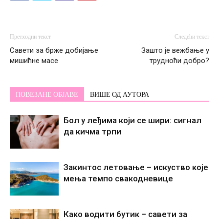
Претходни текст
Следећи текст
Савети за брже добијање
Зашто је вежбање у
мишићне масе
трудноћи добро?
ПОВЕЗАНЕ ОБЈАВЕ
ВИШЕ ОД АУТОРА
Бол у леђима који се шири: сигнал
да кичма трпи
Закинтос летовање – искуство које
мења темпо свакодневице
Како водити бутик – савети за