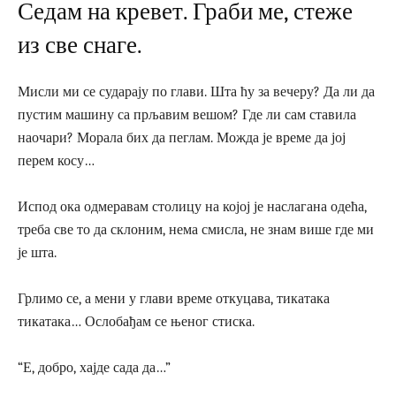
Седам на кревет. Граби ме, стеже
из све снаге.
Мисли ми се сударају по глави. Шта ћу за вечеру? Да ли да
пустим машину са прљавим вешом? Где ли сам ставила
наочари? Морала бих да пеглам. Можда је време да јој
перем косу…
Испод ока одмеравам столицу на којој је наслагана одећа,
треба све то да склоним, нема смисла, не знам више где ми
је шта.
Грлимо се, а мени у глави време откуцава, тикатака
тикатака… Ослобађам се њеног стиска.
“Е, добро, хајде сада да…”