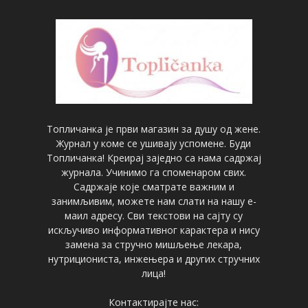
Топличанка је први магазин за душу од жене.
Журнал у коме се ушивају успомене. Буди
Топличанка! Креирај заједно са нама садржај
журнала. Учинимо га споменаром свих.
Садржаје које сматрате важним и
занимљивим, можете нам слати на нашу е-
маил адресу. Сви текстови на сајту су
искључиво информативног карактера и нису
замена за стручно мишљење лекара,
нутрициониста, инжењера и других стручних
лица!
Контактирајте нас: