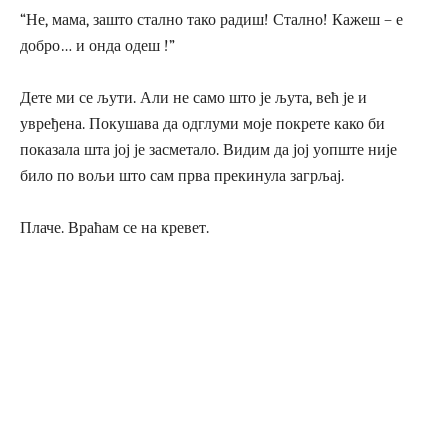
“Не, мама, зашто стално тако радиш! Стално! Кажеш – е
добро… и онда одеш !”
Дете ми се љути. Али не само што је љута, већ је и
увређена. Покушава да одглуми моје покрете како би
показала шта јој је засметало. Видим да јој уопште није
било по вољи што сам прва прекинула загрљај.
Плаче. Враћам се на кревет.