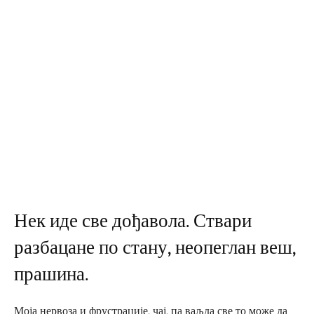
Нек иде све дођавола. Ствари
разбацане по стану, неопеглан веш,
прашина.
Моја нервоза и фрустрације, чај, па ваљда све то може да