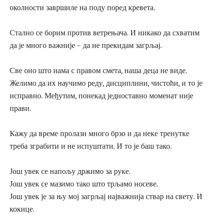
околности завршиле на поду поред кревета.
Стално се борим против ветрењача. И никако да схватим
да је много важније – да не прекидам загрљај.
Све оно што нама с правом смета, наша деца не виде.
Желимо да их научимо реду, дисциплини, чистоћи, и то је
исправно. Међутим, понекад једноставно моменат није
прави.
Кажу да време пролази много брзо и да неке тренутке
треба зграбити и не испуштати. И то је баш тако.
Још увек се напољу држимо за руке.
Још увек се мазимо тако што трљамо носеве.
Још увек је за њу мој загрљај најважнија ствар на свету. И
кокице.