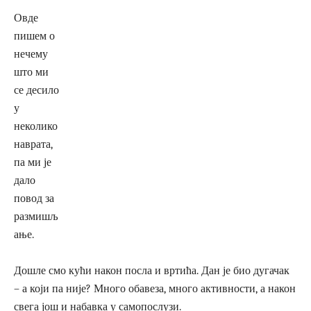
Овде
пишем о
нечему
што ми
се десило
у
неколико
наврата,
па ми је
дало
повод за
размишљ
ање.
Дошле смо кући након посла и вртића. Дан је био дугачак
– а који па није? Много обавеза, много активности, а након
свега још и набавка у самопослузи.