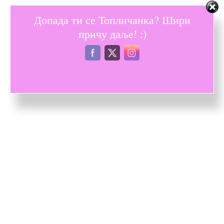
Допада ти се Топличанка? Шири
причу даље! :)