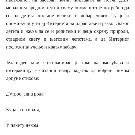
моралним вредностима и свему ономе што је потребно да
се од детета постане велики и добар човек. Ту је и
опомињући утицај Интернета на одрастање и развој сваког
детета и жеља да се и родитељи и деца окрену природи,
стварном свету и његовим лепотама, а да Интернет
послужи за учење и кратку забаву.
Један део књиге испланиран је тако да омогућава и
интеракцију – читаоци имају задатак да вођени римом
допуне стихове:
„Јутрос једна рода,
Куцала на врата,
У пакету неком