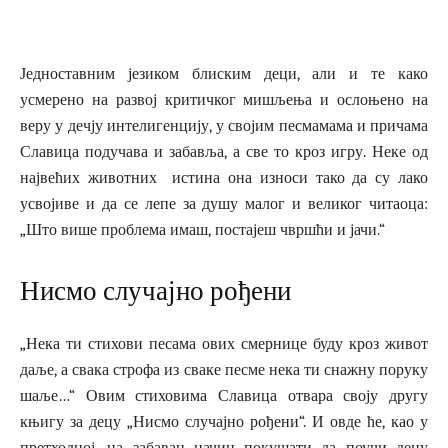
Једноставним језиком блиским деци, али и те како
усмерено на развој критичког мишљења и ослоњено на
веру у дечју интелигенцију, у својим песмамама и причама
Славица подучава и забавља, а све то кроз игру. Неке од
највећих животних истина она износи тако да су лако
усвојиве и да се лепе за душу малог и великог читаоца:
„Што више проблема имаш, постајеш чвршћи и јачи.“
Нисмо случајно рођени
„Нека ти стихови песама ових смернице буду кроз живот
даље, а свака строфа из сваке песме нека ти снажну поруку
шаље…“ Овим стиховима Славица отвара своју другу
књигу за децу „Нисмо случајно рођени“. И овде ће, као у
претходној, на забаван начин покушати да поучи децу