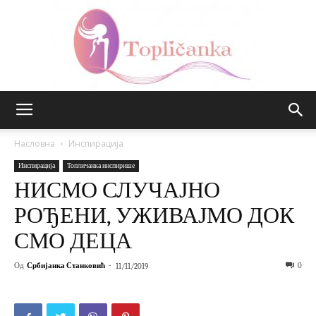
Топличанка
Насловна
Инспирација
Инспирација
Топличанка инспирише
НИСМО СЛУЧАЈНО
РОЂЕНИ, УЖИВАЈМО ДОК
СМО ДЕЦА
Од
Србијанка Станковић
-
0
11/11/2019