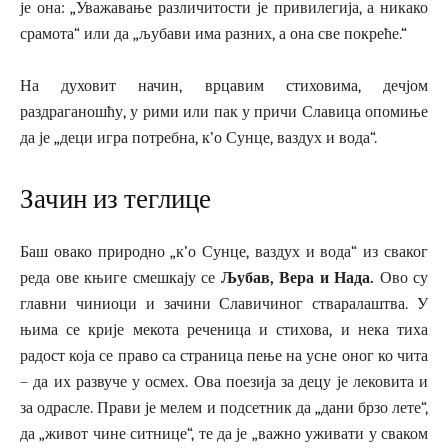
је она: „Уважавање различитости је привилегија, а никако
срамота“ или да „љубави има разних, а она све покреће.“
На духовит начин, врцавим стиховима, дечјом
раздраганошћу, у рими или пак у причи Славица опомиње
да је „деци игра потребна, к’о Сунце, ваздух и вода“.
Зачин из теглице
Баш овако природно „к’о Сунце, ваздух и вода“ из сваког
реда ове књиге смешкају се
Љубав, Вера и Нада.
Ово су
главни чиниоци и зачини Славичиног стваралаштва. У
њима се крије мекота реченица и стихова, и нека тиха
радост која се право са страница пење на усне оног ко чита
– да их развуче у осмех. Ова поезија за децу је лековита и
за одрасле. Прави је мелем и подсетник да „дани брзо лете“,
да „живот чине ситнице“, те да је „важно уживати у сваком