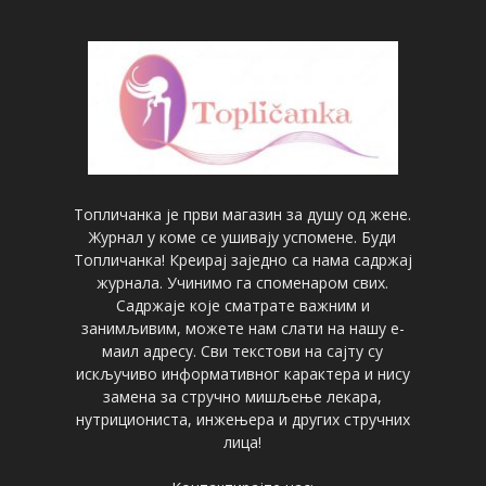
Топличанка је први магазин за душу од жене.
Журнал у коме се ушивају успомене. Буди
Топличанка! Креирај заједно са нама садржај
журнала. Учинимо га споменаром свих.
Садржаје које сматрате важним и
занимљивим, можете нам слати на нашу е-
маил адресу. Сви текстови на сајту су
искључиво информативног карактера и нису
замена за стручно мишљење лекара,
нутрициониста, инжењера и других стручних
лица!