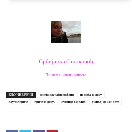
Србијанка Станковић
Пишем и инспиришем.
КЉУЧНЕ РЕЧИ
нисмо случајно рођени
поезија за децу
поучне приче
приче за децу.
славица бијелић
уживај док си дете