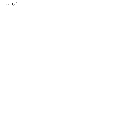
дану“.