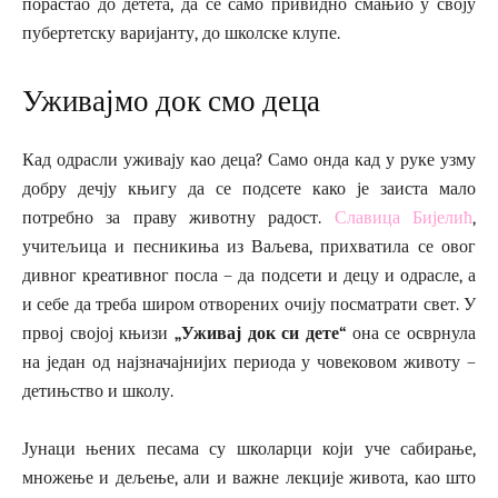
порастао до детета, да се само привидно смањио у своју
пубертетску варијанту, до школске клупе.
Уживајмо док смо деца
Кад одрасли уживају као деца? Само онда кад у руке узму
добру дечју књигу да се подсете како је заиста мало
потребно за праву животну радост.
Славица Бијелић
,
учитељица и песникиња из Ваљева, прихватила се овог
дивног креативног посла – да подсети и децу и одрасле, а
и себе да треба широм отворених очију посматрати свет. У
првој својој књизи
„Уживај док си дете“
она се осврнула
на један од најзначајнијих периода у човековом животу –
детињство и школу.
Јунаци њених песама су школарци који уче сабирање,
множење и дељење, али и важне лекције живота, као што