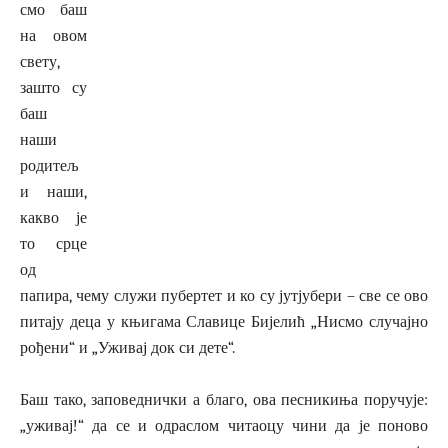
смо баш
на овом
свету,
зашто су
баш
наши
родитељ
и наши,
какво је
то срце
од
папира, чему служи пубертет и ко су јутјубери – све се ово
питају деца у књигама Славице Бијелић „Нисмо случајно
рођени“ и „Уживај док си дете“.
Баш тако, заповеднички а благо, ова песникиња поручује:
„уживај!“ да се и одраслом читаоцу чини да је поново