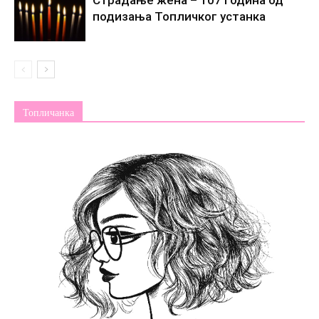
подизања Топличког устанка
Топличанка