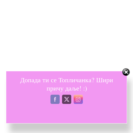
Допада ти се Топличанка? Шири
причу даље! :)