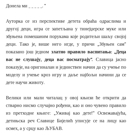
Донела ми _ _ _ _ _. “
Ауторка се из перспективе детета обраћа одраслима и
другој деци, игра се запетљана у тинејџерске муке или
збуњена помешаним порукама које родитељи шаљу својој
деци. Тако је, више него игде, у причи „Збуњен сам“
показано још једном
златно правило
васпитања: „Деца
вас не слушају, деца вас посматрају“.
Славица јасно
показује, на оригиналан и јединствен начин да су учење по
моделу и учење кроз игру и даље најбољи начини да се
дете научи животу.
Велики или мали читалац у овој књизи ће открити да
стварно нисмо случајно рођени, као и оно чувено правило
из претходне књиге: „Уживај као дете!“ Освежавајућа,
детињска реч Славице Бијелић уписује се на лицу као
осмех, а у срцу као ЉУБАВ.