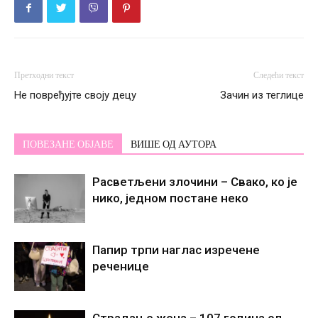
Претходни текст
Следећи текст
Не повређујте своју децу
Зачин из теглице
ПОВЕЗАНЕ ОБЈАВЕ
ВИШЕ ОД АУТОРА
Расветљени злочини – Свако, ко је
нико, једном постане некo
Папир трпи наглас изречене
реченице
Страдање жена – 107 година од