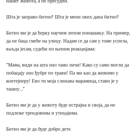
нашег живота, а не пресудни.
Шта је заправо битно? Шта је мени ових дана битно?
Битно ми је да ћерку научим лепом понашању. На пример,
да не баца смеће на улицу. Надам се да сам у томе успела,
ваљда јесам, судећи по њеним реакцијама:
“Мама, види на шта оно тамо личи! Како су само могли да
побацају оно ђубре по трави! Па ми као да живимо у
контејнеру! Ево ти моја слинава марамица, стави је у
ташну…”
Битно ми је да у животу буде истрајна и своја, да не
подлеже трендовима и утицајима.
Битно ми је да буде добро дете.