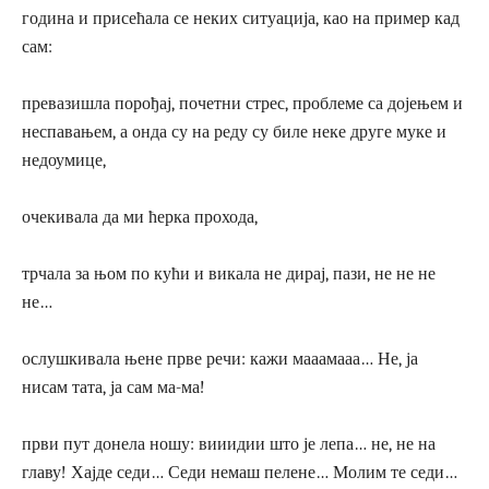
година и присећала се неких ситуација, као на пример кад
сам:
превазишла порођај, почетни стрес, проблеме са дојењем и
неспавањем, а онда су на реду су биле неке друге муке и
недоумице,
очекивала да ми ћерка прохода,
трчала за њом по кући и викала не дирај, пази, не не не
не…
ослушкивала њене прве речи: кажи мааамааа… Не, ја
нисам тата, ја сам ма-ма!
први пут донела ношу: вииидии што је лепа… не, не на
главу! Хајде седи… Седи немаш пелене… Молим те седи…