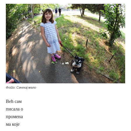
Фото: Сачекај мало
Већ сам
писала о
промена
ма које