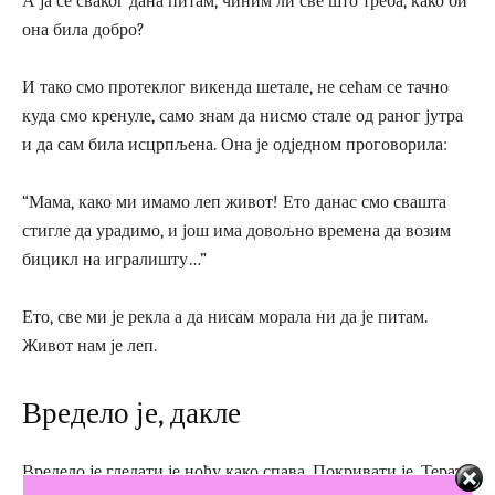
А ја се сваког дана питам, чиним ли све што треба, како би
она била добро?
И тако смо протеклог викенда шетале, не сећам се тачно
куда смо кренуле, само знам да нисмо стале од раног јутра
и да сам била исцрпљена. Она је одједном проговорила:
“Мама, како ми имамо леп живот! Ето данас смо свашта
стигле да урадимо, и још има довољно времена да возим
бицикл на игралишту…”
Ето, све ми је рекла а да нисам морала ни да је питам.
Живот нам је леп.
Вредело је, дакле
Вредело је гледати је ноћу како спава. Покривати је. Терати