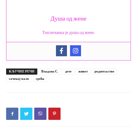
Душа од жене
Топличанка је душа од жене.
КЉУЧНЕ РЕЧИ
Владана С.
дете
живот
родитељство
сачекај мало
срећа