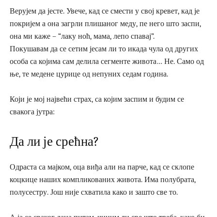
Верујем да јесте. Увече, кад се смести у свој кревет, кад је
покријем а она загрли плишаног меду, пе него што заспи,
она ми каже – “лаку ноћ, мама, лепо спавај”.
Покушавам да се сетим јесам ли то икада чула од других
особа са којима сам делила сегменте живота… Не. Само од
ње, те медене цурице од непуних седам година.
Који је мој највећи страх, са којим заспим и будим се
свакога јутра:
Да ли је срећна?
Одраста са мајком, оца виђа али на парче, кад се склопе
коцкице наших компликованих живота. Има полубрата,
полусестру. Још није схватила како и зашто све то.