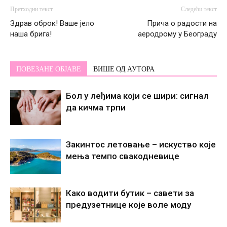
Претходни текст
Следећи текст
Здрав оброк! Ваше јело
Прича о радости на
наша брига!
аеродрому у Београду
ПОВЕЗАНЕ ОБЈАВЕ
ВИШЕ ОД АУТОРА
Бол у леђима који се шири: сигнал
да кичма трпи
Закинтос летовање – искуство које
мења темпо свакодневице
Како водити бутик – савети за
предузетнице које воле моду