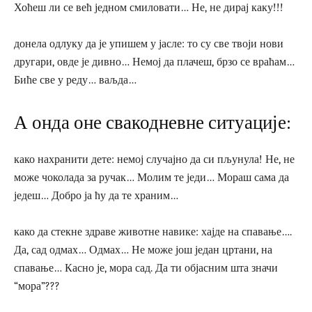
Хоћеш ли се већ једном смиловати… Не, не дирај каку!!!
донела одлуку да је упишем у јасле: то су све твоји нови
другари, овде је дивно… Немој да плачеш, брзо се враћам…
Биће све у реду… ваљда…
А онда оне свакодневне ситуације:
како нахранити дете: немој случајно да си пљунула! Не, не
може чоколада за ручак… Молим те једи… Мораш сама да
једеш… Добро ја ћу да те храним…
како да стекне здраве животне навике: хајде на спавање….
Да, сад одмах… Одмах… Не може још један цртани, на
спавање… Касно је, мора сад. Да ти објасним шта значи
“мора”???