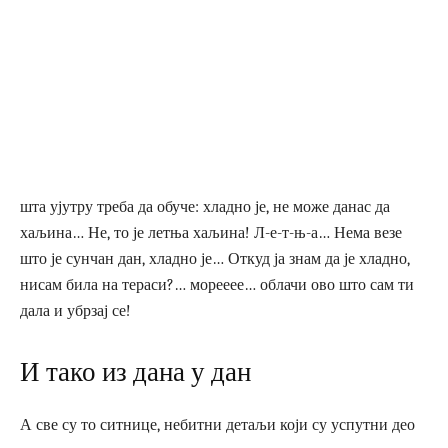
шта ујутру треба да обуче: хладно је, не може данас да
хаљина… Не, то је летња хаљина! Л-е-т-њ-а… Нема везе
што је сунчан дан, хладно је… Откуд ја знам да је хладно,
нисам била на тераси?… морееее… облачи ово што сам ти
дала и убрзај се!
И тако из дана у дан
А све су то ситнице, небитни детаљи који су успутни део