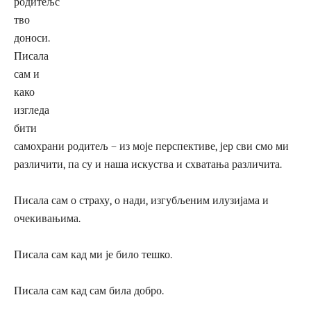
родитељс
тво
доноси.
Писала
сам и
како
изгледа
бити
самохрани родитељ – из моје перспективе, јер сви смо ми
различити, па су и наша искуства и схватања различита.
Писала сам о страху, о нади, изгубљеним илузијама и
очекивањима.
Писала сам кад ми је било тешко.
Писала сам кад сам била добро.