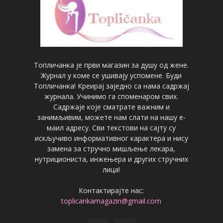
Топличанка је први магазин за душу од жене.
Журнал у коме се ушивају успомене. Буди
Топличанка! Креирај заједно са нама садржај
журнала. Учинимо га споменаром свих.
Садржаје које сматрате важним и
занимљивим, можете нам слати на нашу е-
маил адресу. Сви текстови на сајту су
искључиво информативног карактера и нису
замена за стручно мишљење лекара,
нутрициониста, инжењера и других стручних
лица!
Контактирајте нас:
toplicankamagazin@gmail.com