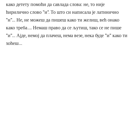
како детету помоћи да савлада слова: не, то није
ћирилично слово “и”. То што си написала је латинично
“н”… Не, не можеш да пишеш како ти желиш, већ онако
како треба…. Немаш право да се љутиш, тако се не пише
“и”… Ајде, немој да плачеш, нема везе, нека буде “и” како ти
хоћеш…