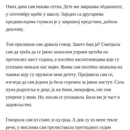
Ових дана сам некако сетна. Дете ми завршава обданиште,
у септембру креће у школу. Заједно са другарима
предшколцима глумила је у завршној представи, добила
диплому.
Том приликом сам држала говор. Зашто баш ја? Сматрала
сам да треба да се јавно захвалим управи вртића на
протеклих шест година, а посебно васпитачицама које су
успешно мењале нас мајке. Њима сам посебно захвална на
пажњи коју су пружиле мом детету. Пријавила сам се,
изгледа да сам једина ја била спремна за јавни наступ. Сала
пуна родитеља и деце, ја на бини, микрофон, све очи
уперене у мене. Не, нисам се уплашила. Била ми је част и
задовољство.
Говорила сам из главе, и од срца. А док су из мене текле
речи, у мислима сам прелиставала претходних седам