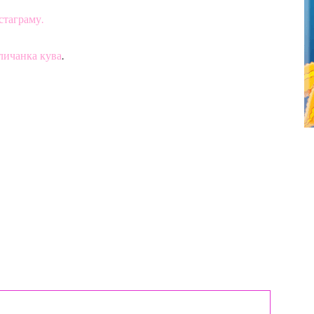
стаграму.
личанка кува
.