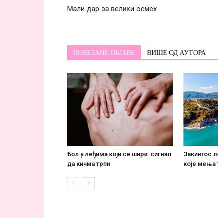
Мали дар за велики осмех
ПОВЕЗАНЕ ОБЈАВЕ
ВИШЕ ОД АУТОРА
Бол у леђима који се шири: сигнал
Закинтос 
да кичма трпи
које мења