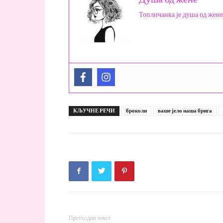
Топличанка је душа од жене
КЉУЧНЕ РЕЧИ
броколи
ваше јело наша брига
Претходни текст