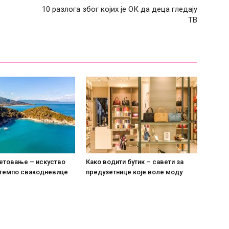
10 разлога због којих је ОК да деца гледају
ТВ
летовање – искуство
Како водити бутик – савети за
 темпо свакодневице
предузетнице које воле моду