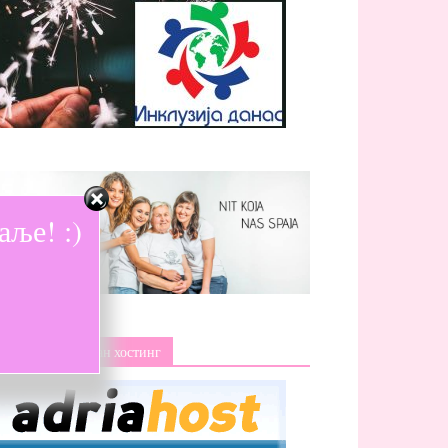
ље! :)
Изаберите поуздан хостинг