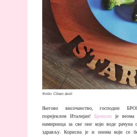
Фото: Старс фит
Његово височанство, господин БРО
поријеклом Италијан!
Броколи
је веома 
намирница за све оне који воде рачуна 
здрављу. Корисна је и онима који се б