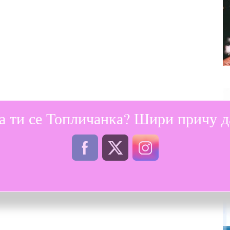
а ти се Топличанка? Шири причу да
порта и физичког васпитања и персонални тренер