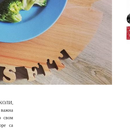
КОЛИ,
важна
о свом
оре са