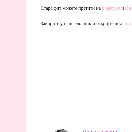
Старс фит можете пратити на
Фејсбуку
и
Ин
Завирите у наш јеловник и откријте шта
Топ
Душа од жене