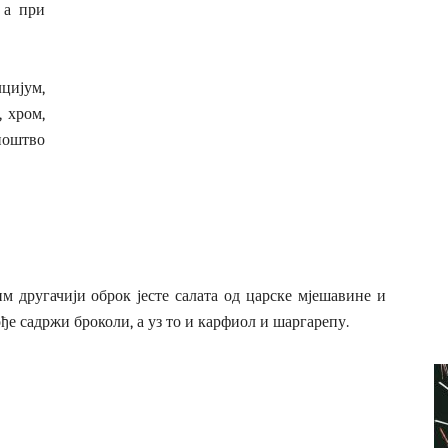
 а при
лцијум,
, хром,
ноштво
им другачији оброк јесте салата од царске мјешавине и
ђе садржи броколи, а уз то и карфиол и шаргарепу.