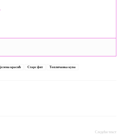
.
јелена красић
Старс фит
Топличанка кува
Следећи текст