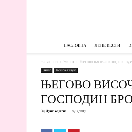
НАСЛОВНА
ЛЕПЕ ВЕСТИ
И
Насловна
Живот
Његово височанство, госпо
Живот
Топличанка кува
ЊЕГОВО ВИСО
ГОСПОДИН БР
Од
Душа од жене
-
09/12/2019