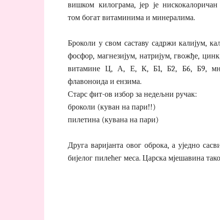
вишком килограма, јер је нискокалоричан
том богат витаминима и минералима.
Броколи у свом саставу садржи калијум, ка
фосфор, магнезијум, натријум, гвожђе, цинк
витамине Ц, А, Е, К, Б1, Б2, Б6, Б9, м
флавоноида и ензима.
Старс фит-ов избор за недељни ручак:
броколи (куван на пари!!)
пилетина (кувана на пари)
Друга варијанта овог оброка, а уједно сасв
бијелог пилећег меса. Царска мјешавина тако