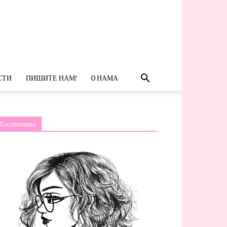
СТИ
ПИШИТЕ НАМ!
O НАМА
Топличанка