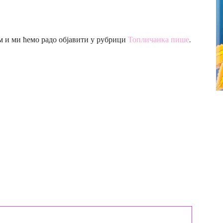
 и ми ћемо радо објавити у рубрици
Топличанка пише
.