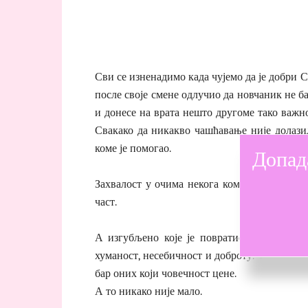
Сви се изненадимо када чујемо да је добри С
после своје смене одлучио да новчаник не б
и донесе на врата нешто другоме тако важно
Свакако да никакво чашћавање није долази
коме је помогао.
Допад
Захвалост у очима некога коме смо учинили 
част.
А изгубљено које је повратио није ни нај
хуманост, несебичност и доброту. Такви људ
бар оних који човечност цене.
А то никако није мало.