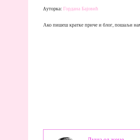
Aуторка:
Гордана Бајовић
Ако пишеш кратке приче и блог, пошаљи нам
Душа од жене