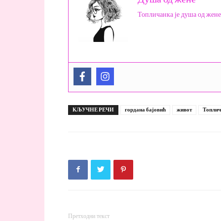
Топличанка је душа од жене
КЉУЧНЕ РЕЧИ
гордана бајовић
живот
Топлич
Претходни текст