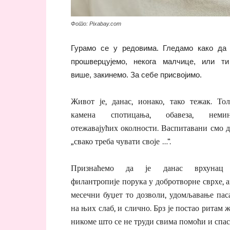
Фото: Pixabay.com
Гурамо се у редовима. Гледамо како да
прошверцујемо, некога малчице, или т
више, закинемо. За себе присвојимо.
Живот је, данас, ионако, тако тежак. Тол
камена спотицања, обавеза, немин
отежавајућих околности. Васпитавани смо д
„свако треба чувати своје …“.
Признаћемо да је данас врхунац
филантропије порука у добротворне сврхе, 
месечни буџет то дозволи, удомљавање паса
на њих слаб, и слично. Брз је постао ритам
никоме што се не труди свима помоћи и спаст