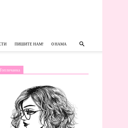
СТИ
ПИШИТЕ НАМ!
O НАМА
Топличанка