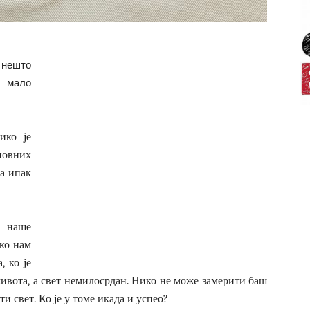
 нешто
и мало
ико је
овних
а ипак
 наше
ако нам
, ко је
 живота, а свет немилосрдан. Нико не може замерити баш
и свет. Ко је у томе икада и успео?