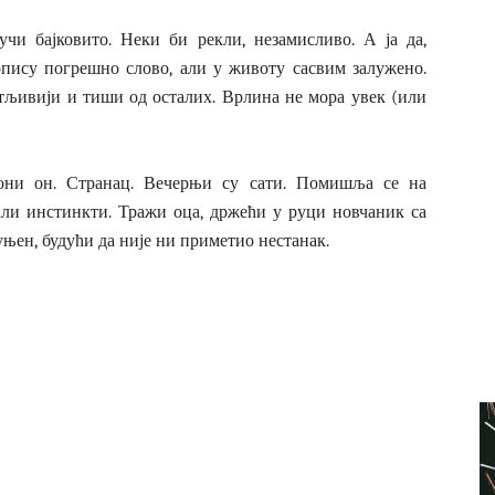
чи бајковито. Неки би рекли, незамисливо. А ја да,
вопису погрешно слово, али у животу сасвим залужено.
етљивији и тиши од осталих. Врлина не мора увек (или
вони он. Странац. Вечерњи су сати. Помишља се на
тали инстинкти. Тражи оца, држећи у руци новчаник са
њен, будући да није ни приметио нестанак.