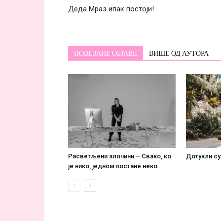
Деда Мраз ипак постоји!
ПОВЕЗАНЕ ОБЈАВЕ
ВИШЕ ОД АУТОРА
Расветљени злочини – Свако, ко
Дотукли су
је нико, једном постане некo