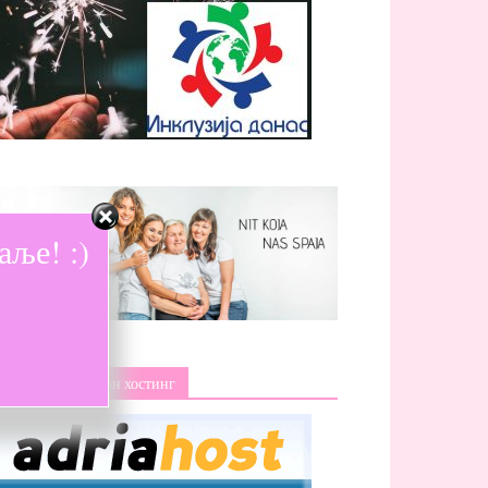
ље! :)
Изаберите поуздан хостинг