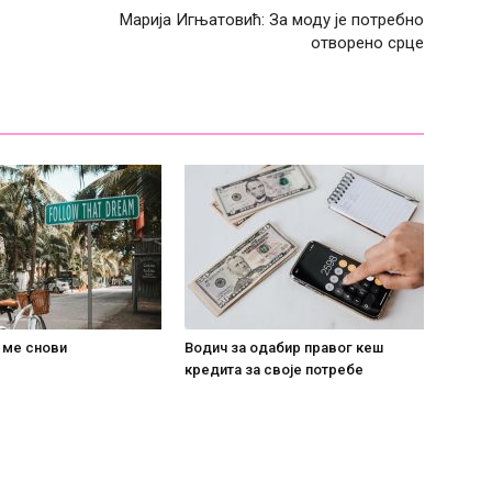
Марија Игњатовић: За моду је потребно
отворено срце
 ме снови
Водич за одабир правог кеш
кредита за своје потребе