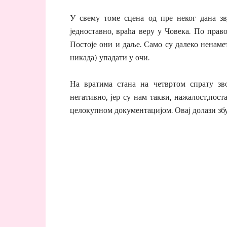
У свему томе сцена од пре неког дана зву
једноставно, враћа веру у Човека. По пра
Постоје они и даље. Само су далеко ненам
никада) упадати у очи.
На вратима стана на четвртом спрату з
негативно, јер су нам такви, нажалост,пос
целокупном документацијом. Овај долази збу