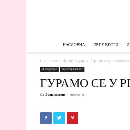
НАСЛОВНА
ЛЕПЕ ВЕСТИ
И
Насловна
Инспирација
Гурамо се у редовима
Инспирација
Топличанка пише
ГУРАМО СЕ У 
Од
Душа од жене
-
28/12/2019