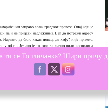
амарићанин заправо возач градског превоза. Онај који је
аци па и не пријави надлежнима. Већ да потражи адресу
. Наравно да било какав новац, „за кафу“, није примио.
ло у обзир. Једино је тражио да лично види господина
а ти се Топличанка? Шири причу да
нешто, без икакве користи, је за такве људе и највећа
већа ствар коју је урадио. Такви људи враћају веру у
и, па и неименовани и непрослављени, остају у сећању,