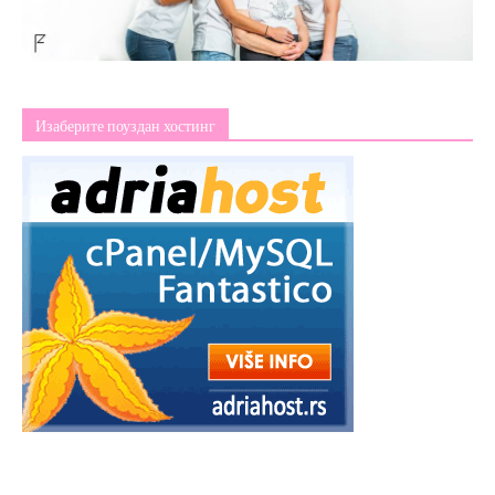
Изаберите поуздан хостинг