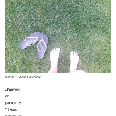
Фото: Љиљана Соколовић
„Радујем
се
распусту.
“ Овом