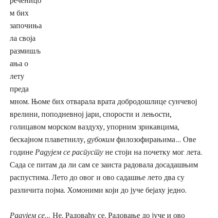
реченицо
м бих
започиња
ла своја
размишљ
ања о
лету
преда
мном. Њоме бих отварала врата добродошлице сунчевој
врелини, поподневној јари, спорости и лењости,
голицавом морском ваздуху, упорним зрикавцима,
бескајном плаветнилу,
дубоким
филозофирањима… Ове
године
Радујем се распусту
не стоји на почетку мог лета.
Сада се питам да ли сам се заиста радовала досадашњим
распустима. Лето до овог и ово садашње лето два су
различита појма. Хомоними који до јуче бејаху једно.
Радујем се…
Не. Радоваћу се. Радовање до јуче и ово