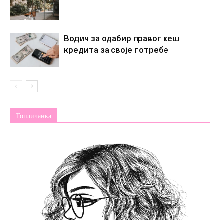
Водич за одабир правог кеш
кредита за своје потребе
Топличанка