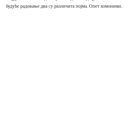
будуће радовање два су различита појма. Опет хомоними.