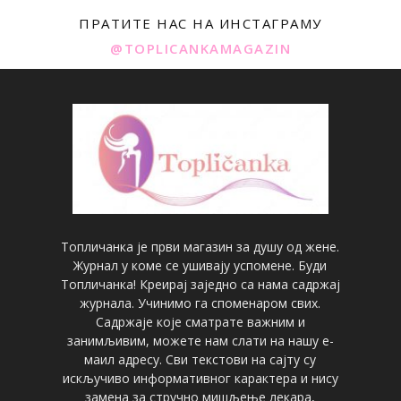
ПРАТИТЕ НАС НА ИНСТАГРАМУ
@TOPLICANKAMAGAZIN
Топличанка је први магазин за душу од жене.
Журнал у коме се ушивају успомене. Буди
Топличанка! Креирај заједно са нама садржај
журнала. Учинимо га споменаром свих.
Садржаје које сматрате важним и
занимљивим, можете нам слати на нашу е-
маил адресу. Сви текстови на сајту су
искључиво информативног карактера и нису
замена за стручно мишљење лекара,