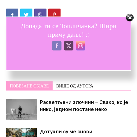
Допада ти се Топличанка? Шири
причу даље! :)
Претходни текст
Следећи текст
Стефан Унић: Бити
Тебе нема
проналазач је привилегија и
част у данашњем времену
ПОВЕЗАНЕ ОБЈАВЕ
ВИШЕ ОД АУТОРА
Расветљени злочини – Свако, ко је
нико, једном постане некo
Дотукли су ме снови