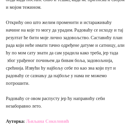
и мојом тежином.
Открићу оно што желим променити и истараживаћу
начине на које то могу да урадим. Радоваћу се исходу и тај
резултат ће бити моје лично задовољство. Саставићу план
рада који неће имати тачно одређене датуме и сатницу, али
ћу по мом сату знати да сам урадила како треба, јер тада
због урађеног почињем да бивам боља, задовољнија,
срећнија. Извући ћу најбољу себе по као зна који пут и
радоваћу се сазнању да најбоље у нама не можемо
потрошити.
Радоваћу се овом распусту јер ћу направићу себи
незаборавно лето.
Ауторка:
Љиљана Соколовић