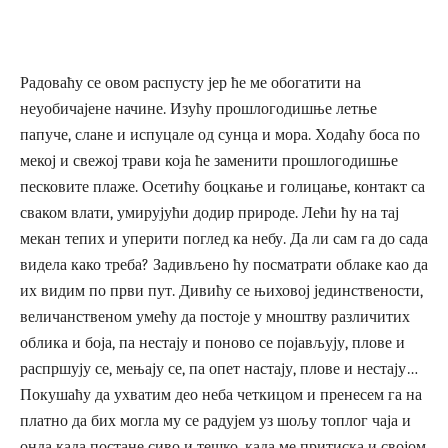
Радоваћу се овом распусту јер ће ме обогатити на
неуобичајене начине. Изућу прошлогодишње летње
папуче, слане и испуцале од сунца и мора. Ходаћу боса по
мекој и свежој трави која ће заменити прошлогодишње
песковите плаже. Осетићу боцкање и голицање, контакт са
сваком влати, умирујући додир природе. Лећи ћу на тај
мекан тепих и уперити поглед ка небу. Да ли сам га до сада
видела како треба? Задивљено ћу посматрати облаке као да
их видим по први пут. Дивићу се њиховој јединствености,
величанственом умећу да постоје у мноштву различитих
облика и боја, па нестају и поново се појављују, плове и
распршују се, мењају се, па опет настају, плове и нестају…
Покушаћу да ухватим део неба четкицом и пренесем га на
платно да бих могла му се радујем уз шољу топлог чаја и
онда када постане сиво и тешко, када ме притиска и својом