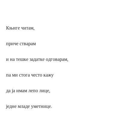
Књиге читам,
приче стварам
и на тешке задатке одговарам,
па ми стога често кажу
да ја имам лепо лице,
једне младе уметнице.