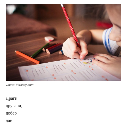
Фото: Pixabay.com
Драги
другари,
добар
дан!