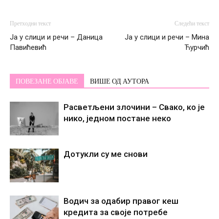
Претходни текст
Следећи текст
Ја у слици и речи – Даница
Ја у слици и речи – Мина
Павићевић
Ћурчић
ПОВЕЗАНЕ ОБЈАВЕ
ВИШЕ ОД АУТОРА
Расветљени злочини – Свако, ко је
нико, једном постане некo
Дотукли су ме снови
Водич за одабир правог кеш
кредита за своје потребе