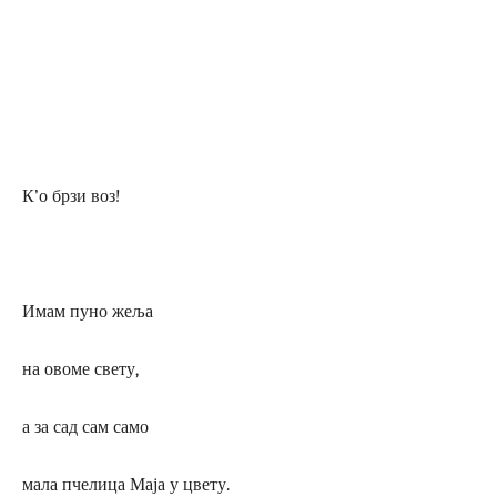
К’о брзи воз!
Имам пуно жеља
на овоме свету,
а за сад сам само
мала пчелица Маја у цвету.