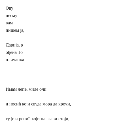
Ову
песму
вам
пишем ја,
Дарија, р
ођена То
пличанка.
Имам лепе, миле очи
и носић који свуда мора да крочи,
ту је и репић који на глави стоји,