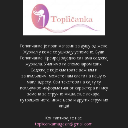
Топличанка је први магазин за душу од жене.
Журнал у коме се ушивају успомене. Буди
Топличанка! Креирај заједно са нама садржај
журнала. Учинимо га споменаром свих.
Садржаје које сматрате важним и
занимљивим, можете нам слати на нашу е-
маил адресу. Сви текстови на сајту су
искључиво информативног карактера и нису
замена за стручно мишљење лекара,
нутрициониста, инжењера и других стручних
лица!
Контактирајте нас:
toplicankamagazin@gmail.com