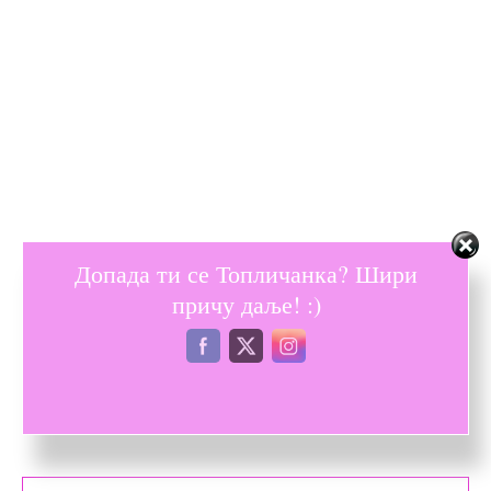
Допада ти се Топличанка? Шири
причу даље! :)