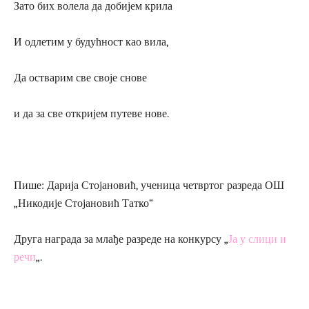
Зато бих волела да добијем крила
И одлетим у будућност као вила,
Да остварим све своје снове
и да за све откријем путеве нове.
Пише: Дарија Стојановић, ученица четвртог разреда ОШ
„Никодије Стојановић Татко“
Друга награда за млађе разреде на конкурсу „
Ја у слици и
речи
„.