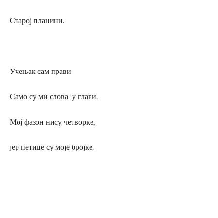
Старој планини.
Учењак сам прави
Само су ми слова у глави.
Мој фазон нису четворке,
јер петице су моје бројке.