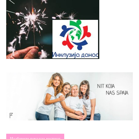
Изаберите поуздан хостинг