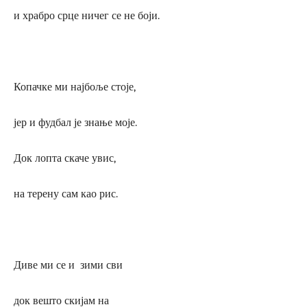
и храбро срце ничег се не боји.
Копачке ми најбоље стоје,
јер и фудбал је знање моје.
Док лопта скаче увис,
на терену сам као рис.
Диве ми се и зими сви
док вешто скијам на