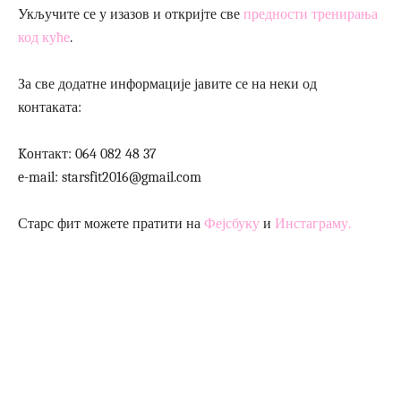
Укључите се у изазов и откријте све
предности тренирања
код куће
.
За све додатне информације јавите се на неки од
контаката:
Koнтакт: 064 082 48 37
e-mail: starsfit2016@gmail.com
Старс фит можете пратити на
Фејсбуку
и
Инстаграму.