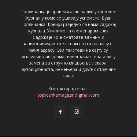
Топличанка је први магазин за душу од жене.
Журнал у коме се ушивају успомене. Буди
Топличанка! Креирај заједно са нама садржај
журнала. Учинимо га споменаром свих.
Садржаје које сматрате важним и
занимљивим, можете нам слати на нашу е-
маил адресу. Сви текстови на сајту су
искључиво информативног карактера и нису
замена за стручно мишљење лекара,
нутрициониста, инжењера и других стручних
лица!
Контактирајте нас:
toplicankamagazin@gmail.com