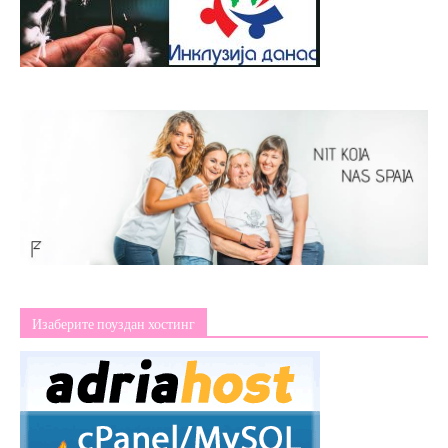
Изаберите поуздан хостинг