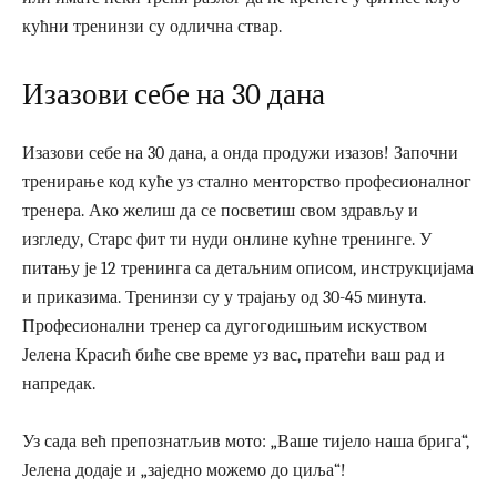
кућни тренинзи су одлична ствар.
Изазови себе на 30 дана
Изазови себе на 30 дана, а онда продужи изазов! Започни
тренирање код куће уз стално менторство професионалног
тренера. Ако желиш да се посветиш свом здрављу и
изгледу, Старс фит ти нуди онлине кућне тренинге. У
питању је 12 тренинга са детаљним описом, инструкцијама
и приказима. Тренинзи су у трајању од 30-45 минута.
Професионални тренер са дугогодишњим искуством
Јелена Красић биће све време уз вас, пратећи ваш рад и
напредак.
Уз сада већ препознатљив мото: „Ваше тијело наша брига“,
Јелена додаје и „заједно можемо до циља“!