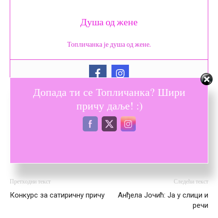
Душа од жене
Топличанка је душа од жене.
Допада ти се Топличанка? Шири
причу даље! :)
Претходни текст
Следећи текст
Конкурс за сатиричну причу
Анђела Јочић: Ја у слици и
речи