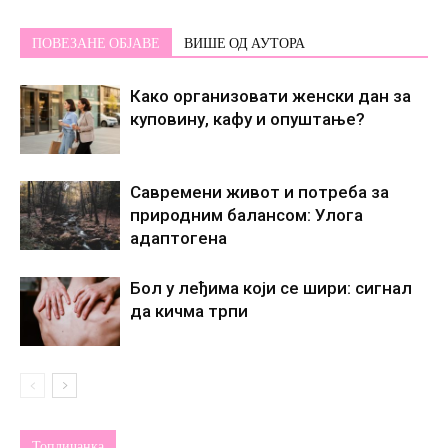
ПОВЕЗАНЕ ОБЈАВЕ
ВИШЕ ОД АУТОРА
Како организовати женски дан за
куповину, кафу и опуштање?
Савремени живот и потреба за
природним балансом: Улога
адаптогена
Бол у леђима који се шири: сигнал
да кичма трпи
Топличанка