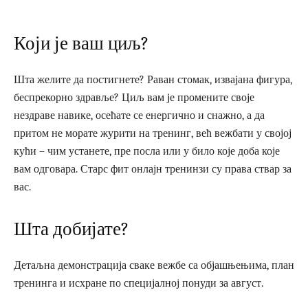
Који је ваш циљ?
Шта желите да постигнете? Раван стомак, извајана фигура,
беспрекорно здравље? Циљ вам је промените своје
нездраве навике, осећате се енергично и снажно, а да
притом не морате журити на тренинг, већ вежбати у својој
кући – чим устанете, пре посла или у било које доба које
вам одговара. Старс фит онлајн тренинзи су права ствар за
вас.
Шта добијате?
Детаљна демонстрација сваке вежбе са објашњењима, план
тренинга и исхране по специјалној понуди за август.