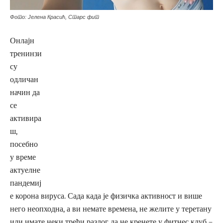
Фото: Јелена Красић, Старс фит
Онлајн
тренинзи
су
одличан
начин да
се
активира
ш,
посебно
у време
актуелне
пандемиј
е корона вируса. Сада када је физичка активност и више
него неопходна, а ви немате времена, не желите у теретану
или имате неки трећи разлог да не кренете у фитнес клуб –