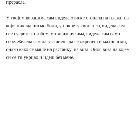
прерасла.
У твојим корацима сам видела отиске стопала на плажи на
којој никада нисмо били, у покрету твог тела, видела сам
све сусрете са тобом, у твојим рукама, видела сам само
себе. Желела сам да застанеш, да се окренеш и махнеш ми,
онако како се маше на растанку, из воза. Оног воза на којем
си се ти укрцао и идеш без мене.