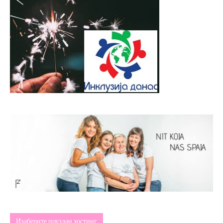
Изаберите поуздан хостинг