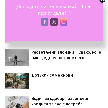
Допада ти се Топличанка? Шири
Претходни текст
Следећи текст
причу даље! :)
Михаил Епштејн „Чему све
Добио књигу за врло добар
уопште“: Филозофија почиње
успех – 61 годину касније
чуђењем
ПОВЕЗАНЕ ОБЈАВЕ
ВИШЕ ОД АУТОРА
Расветљени злочини – Свако, ко је
нико, једном постане некo
Дотукли су ме снови
Водич за одабир правог кеш
кредита за своје потребе