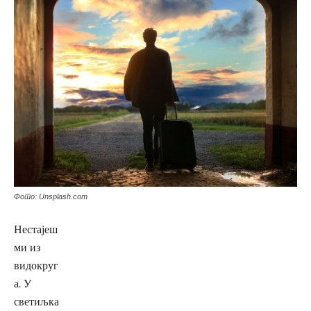
Фото: Unsplash.com
Нестајеш
ми из
видокруг
а. У
светиљка