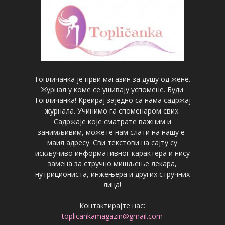
Топличанка је први магазин за душу од жене.
Журнал у коме се ушивају успомене. Буди
Топличанка! Креирај заједно са нама садржај
журнала. Учинимо га споменаром свих.
Садржаје које сматрате важним и
занимљивим, можете нам слати на нашу е-
маил адресу. Сви текстови на сајту су
искључиво информативног карактера и нису
замена за стручно мишљење лекара,
нутрициониста, инжењера и других стручних
лица!
Контактирајте нас:
toplicankamagazin@gmail.com