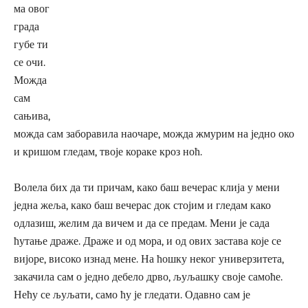
ма овог
града
губе ти
се очи.
Можда
сам
сањива,
можда сам заборавила наочаре, можда жмурим на једно око
и кришом гледам, твоје кораке кроз ноћ.
Волела бих да ти причам, како баш вечерас клија у мени
једна жеља, како баш вечерас док стојим и гледам како
одлазиш, желим да вичем и да се предам. Мени је сада
ћутање драже. Драже и од мора, и од ових застава које се
вијоре, високо изнад мене. На ћошку неког универзитета,
закачила сам о једно дебело дрво, љуљашку своје самоће.
Нећу се љуљати, само ћу је гледати. Одавно сам је