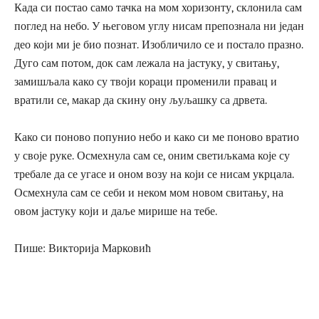
Када си постао само тачка на мом хоризонту, склонила сам
поглед на небо. У његовом углу нисам препознала ни један
део који ми је био познат. Изобличило се и постало празно.
Дуго сам потом, док сам лежала на јастуку, у свитању,
замишљала како су твоји кораци променили правац и
вратили се, макар да скину ону љуљашку са дрвета.
Како си поново попунио небо и како си ме поново вратио
у своје руке. Осмехнула сам се, оним светиљкама које су
требале да се угасе и оном возу на који се нисам укрцала.
Осмехнула сам се себи и неком мом новом свитању, на
овом јастуку који и даље мирише на тебе.
Пише: Викторија Марковић