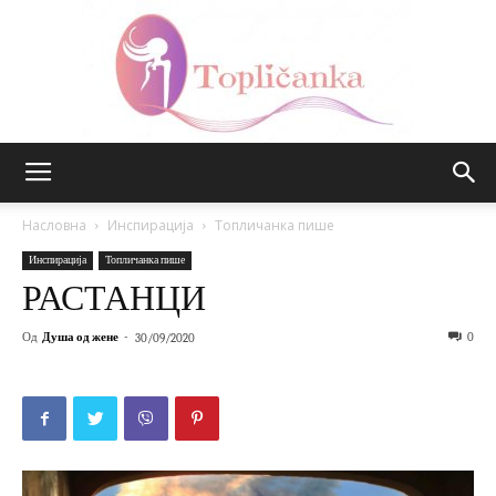
Топличанка
Насловна
Инспирација
Топличанка пише
Инспирација
Топличанка пише
РАСТАНЦИ
Од
Душа од жене
-
0
30/09/2020