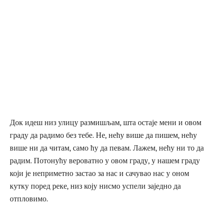
Док идеш низ улицу размишљам, шта остаје мени и овом
граду да радимо без тебе. Не, нећу више да пишем, нећу
више ни да читам, само ћу да певам. Лажем, нећу ни то да
радим. Потонућу вероватно у овом граду, у нашем граду
који је неприметно застао за нас и сачувао нас у оном
кутку поред реке, низ коју нисмо успели заједно да
отпловимо.