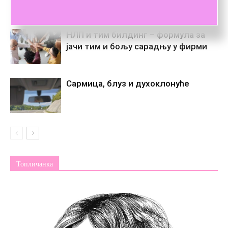
НЛП и тим билдинг – формула за
јачи тим и бољу сарадњу у фирми
Сармица, блуз и духоклонуће
Топличанка