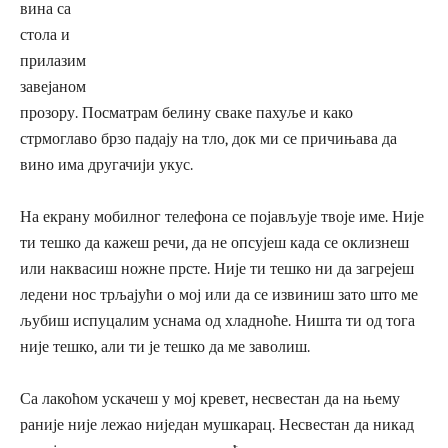
вина са
стола и
прилазим
завејаном
прозору. Посматрам белину сваке пахуље и како
стрмоглаво брзо падају на тло, док ми се причињава да
вино има другачији укус.
На екрану мобилног телефона се појављује твоје име. Није
ти тешко да кажеш речи, да не опсујеш када се оклизнеш
или наквасиш ножне прсте. Није ти тешко ни да загрејеш
ледени нос трљајући о мој или да се извиниш зато што ме
љубиш испуцалим уснама од хладноће. Ништа ти од тога
није тешко, али ти је тешко да ме заволиш.
Са лакоћом ускачеш у мој кревет, несвестан да на њему
раније није лежао ниједан мушкарац. Несвестан да никад