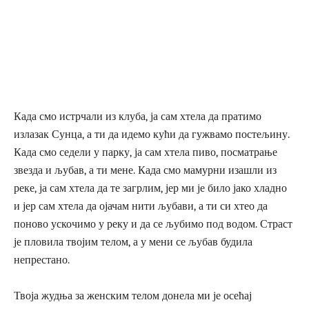
Када смо истрчали из клуба, ја сам хтела да пратимо
излазак Сунца, а ти да идемо кући да гужвамо постељину.
Када смо седели у парку, ја сам хтела пиво, посматрање
звезда и љубав, а ти мене. Када смо мамурни изашли из
реке, ја сам хтела да те загрлим, јер ми је било јако хладно
и јер сам хтела да ојачам нити љубави, а ти си хтео да
поново ускочимо у реку и да се љубимо под водом. Страст
је пловила твојим телом, а у мени се љубав будила
непрестано.
Твоја жудња за женским телом донела ми је осећај