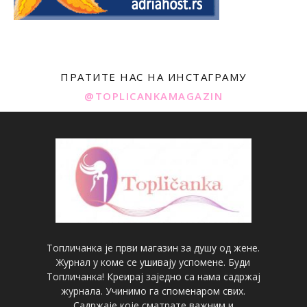
ПРАТИТЕ НАС НА ИНСТАГРАМУ
@TOPLICANKAMAGAZIN
Топличанка је први магазин за душу од жене.
Журнал у коме се ушивају успомене. Буди
Топличанка! Креирај заједно са нама садржај
журнала. Учинимо га споменаром свих.
Садржаје које сматрате важним и