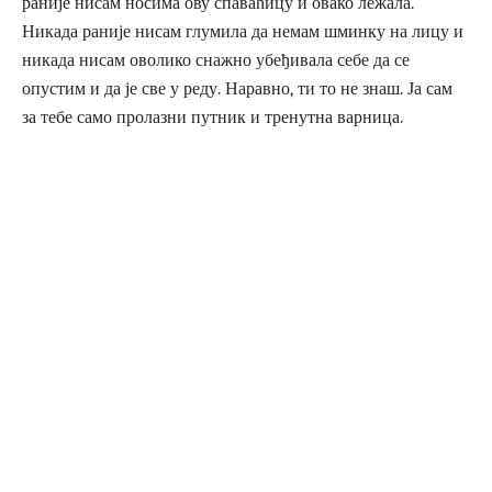
раније нисам носима ову спаваћицу и овако лежала.
Никада раније нисам глумила да немам шминку на лицу и
никада нисам оволико снажно убеђивала себе да се
опустим и да је све у реду. Наравно, ти то не знаш. Ја сам
за тебе само пролазни путник и тренутна варница.