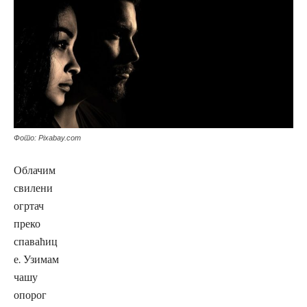
Фото: Pixabay.com
Облачим
свилени
огртач
преко
спаваћиц
е. Узимам
чашу
опорог