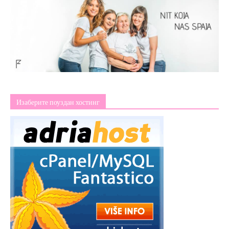
Изаберите поуздан хостинг