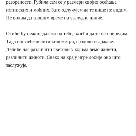
разорености. Губила сам се у размери својих осећања
истинских и моћних. Зато одлучујем да те више не видим.
Не волим да трошим време на узалудне приче.
Отићи ћу нежно, далеко од тебе, пазећи да те не повредим.
Тада нас неће делити километри, градови и државе.
Делиће нас различити светови у којима ћемо живети,
различити животи. Свако на крају игре добије оно што
заслужује.