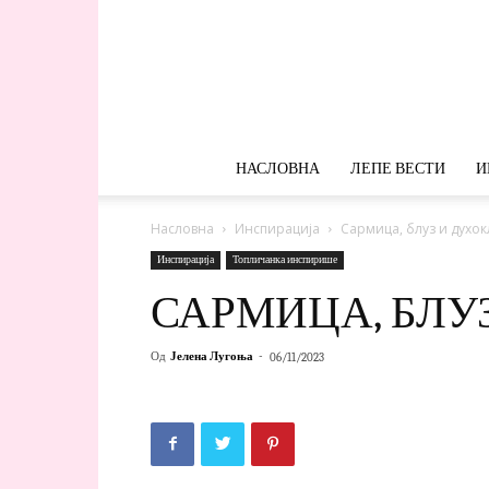
НАСЛОВНА
ЛЕПЕ ВЕСТИ
И
Насловна
Инспирација
Сармица, блуз и духо
Инспирација
Топличанка инспирише
САРМИЦА, БЛУ
Од
Јелена Лугоња
-
06/11/2023