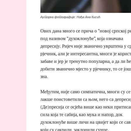
Ауторка фотографије: Нађа Ана Кисић
Ових дана много се прича о “новој српској р
под називом “духоклонуће”, која означава
депресију. Ријеч није званично уврштена у с
рјечник, али је интересантна, многи је корист
забаве и јер је тренутно популарна, а да ли ће
добити званично мјесто у рјечнику, то се још
зна.
Међутим, није само симпатична, многи су се
лакше поистоветили са њом, него са депреси
(Де)пресија се осјећа више као неки притиса
сила која те сабија, као мука и напор, док
духоклонуће више личи на цвијет који се са
који су сакрили, заклонили сунце.