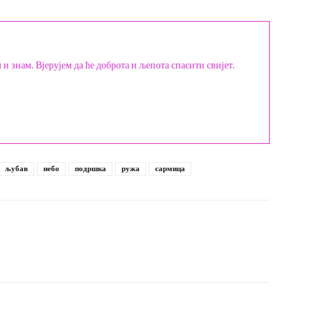
и знам. Вјерујем да ће доброта и љепота спасити свијет.
љубав
небо
подршка
ружа
сармица