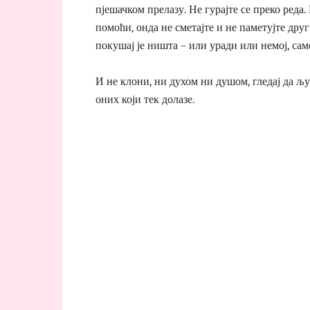
пјешачком прелазу. Не гурајте се преко реда
помоћи, онда не сметајте и не паметујте дру
покушај је ништа – или уради или немој, са
И не клони, ни духом ни душом, гледај да љу
оних који тек долазе.