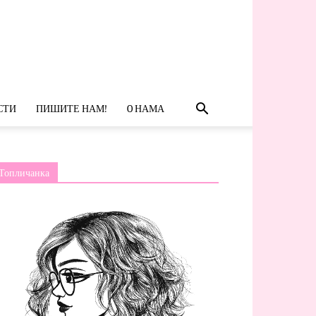
СТИ
ПИШИТЕ НАМ!
O НАМА
Топличанка