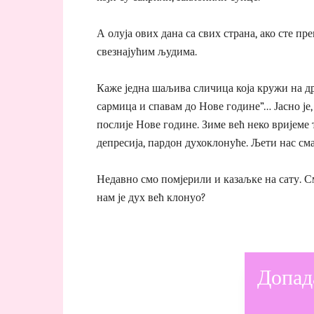
А олуја ових дана са свих страна, ако сте 
свезнајућим људима.
Каже једна шаљива сличица која кружи на д
сармица и спавам до Нове године”… Јасно је,
послије Нове године. Зиме већ неко вријеме т
депресија, пардон духоклонуће. Љети нас сма
Недавно смо помјерили и казаљке на сату. С
нам је дух већ клонуо?
Допад