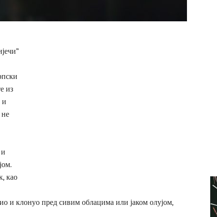
ијечи”
рпски
е из
 и
 не
 и
јом.
к, као
вио и клонуо пред сивим облацима или јаком олујом,