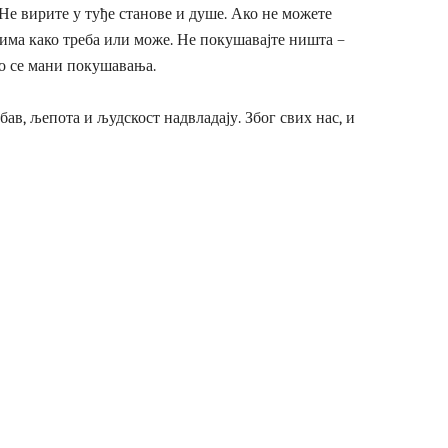
. Не вирите у туђе станове и душе. Ако не можете
гима како треба или може. Не покушавајте ништа –
мо се мани покушавања.
бав, љепота и људскост надвладају. Због свих нас, и