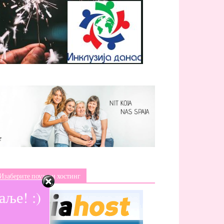
Изаберите поуздан хостинг
ље! :)