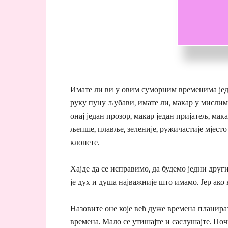
Имате ли ви у овим суморним временима јед
руку пуну љубави, имате ли, макар у мислим
онај један прозор, макар један пријатељ, мака
љепше, плавље, зеленије, ружичастије мјесто 
клонете.
Хајде да се исправимо, да будемо једни друг
је дух и душа најважније што имамо. Јер ако
Назовите оне које већ дуже времена планират
времена. Мало се утишајте и саслушајте. Поч