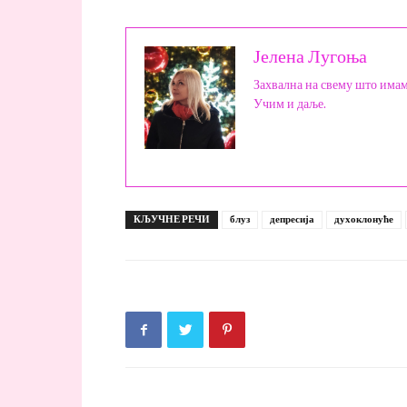
Јелена Лугоња
Захвална на свему што имам 
Учим и даље.
КЉУЧНЕ РЕЧИ
блуз
депресија
духоклонуће