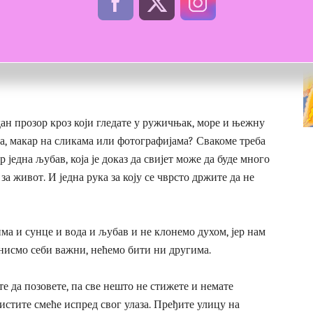
ан прозор кроз који гледате у ружичњак, море и њежну
а, макар на сликама или фотографијама? Свакоме треба
р једна љубав, која је доказ да свијет може да буде много
за живот. И једна рука за коју се чврсто држите да не
има и сунце и вода и љубав и не клонемо духом, јер нам
 нисмо себи важни, нећемо бити ни другима.
е да позовете, па све нешто не стижете и немате
истите смеће испред свог улаза. Пређите улицу на