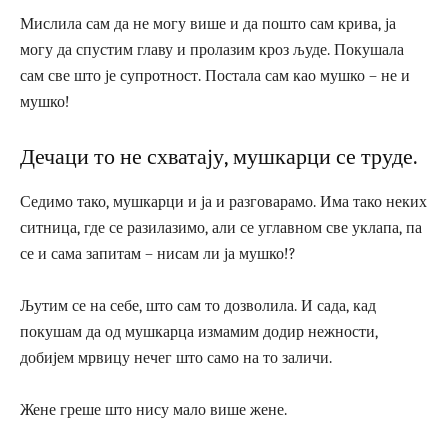
Мислила сам да не могу више и да пошто сам крива, ја
могу да спустим главу и пролазим кроз људе. Покушала
сам све што је супротност. Постала сам као мушко – не и
мушко!
Дечаци то не схватају, мушкарци се труде.
Седимо тако, мушкарци и ја и разговарамо. Има тако неких
ситница, где се разилазимо, али се углавном све уклапа, па
се и сама запитам – нисам ли ја мушко!?
Љутим се на себе, што сам то дозволила. И сада, кад
покушам да од мушкарца измамим додир нежности,
добијем мрвицу нечег што само на то заличи.
Жене греше што нису мало више жене.