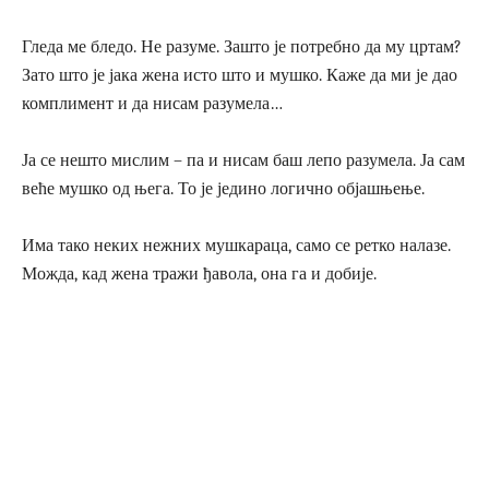
Гледа ме бледо. Не разуме. Зашто је потребно да му цртам?
Зато што је јака жена исто што и мушко. Каже да ми је дао
комплимент и да нисам разумела…
Ја се нешто мислим – па и нисам баш лепо разумела. Ја сам
веће мушко од њега. То је једино логично објашњење.
Има тако неких нежних мушкараца, само се ретко налазе.
Можда, кад жена тражи ђавола, она га и добије.