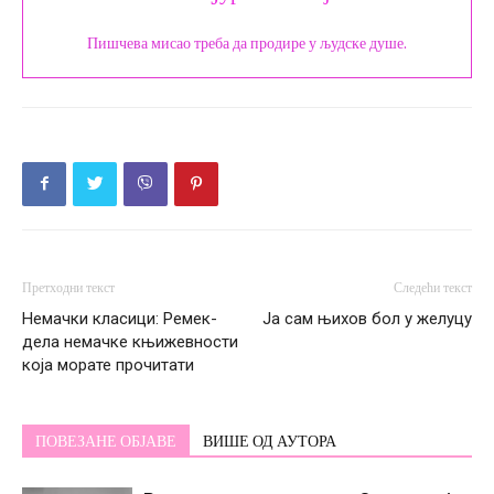
Пишчева мисао треба да продире у људске душе.
Претходни текст
Следећи текст
Немачки класици: Ремек-
Ја сам њихов бол у желуцу
дела немачке књижевности
која морате прочитати
ПОВЕЗАНЕ ОБЈАВЕ
ВИШЕ ОД АУТОРА