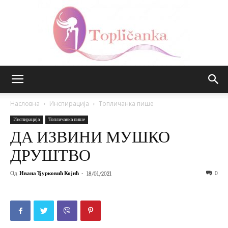
Топличанка
Насловна
Инспирација
Топличанка пише
Инспирација
Топличанка пише
ДА ИЗВИНИ МУШКО
ДРУШТВО
Од
Ивана Ђурковић Којић
-
0
18/01/2021