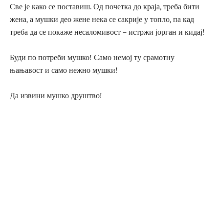
Све је како се поставиш. Од почетка до краја, треба бити
жена, а мушки део жене нека се сакрије у топло, па кад
треба да се покаже несаломивост – истржи јорган и кидај!
Буди по потреби мушко! Само немој ту срамотну
њањавост и само нежно мушки!
Да извини мушко друштво!