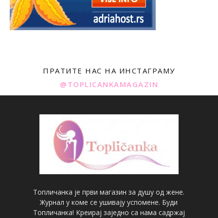
ПРАТИТЕ НАС НА ИНСТАГРАМУ
@TOPLICANKAMAGAZIN
Топличанка је први магазин за душу од жене.
Журнал у коме се ушивају успомене. Буди
Топличанка! Креирај заједно са нама садржај