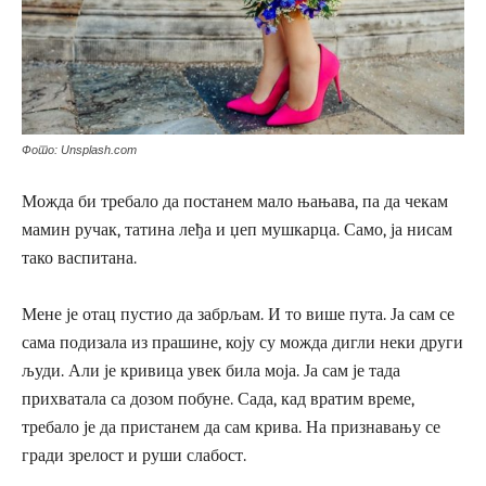
Фото: Unsplash.com
Можда би требало да постанем мало њањава, па да чекам
мамин ручак, татина леђа и џеп мушкарца. Само, ја нисам
тако васпитана.
Мене је отац пустио да забрљам. И то више пута. Ја сам се
сама подизала из прашине, коју су можда дигли неки други
људи. Али је кривица увек била моја. Ја сам је тада
прихватала са дозом побуне. Сада, кад вратим време,
требало је да пристанем да сам крива. На признавању се
гради зрелост и руши слабост.