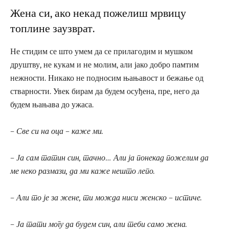
Жена си, ако некад пожелиш мрвицу
топлине заузврат.
Не стидим се што умем да се прилагодим и мушком
друштву, не кукам и не молим, али јако добро памтим
нежности. Никако не подносим њањавост и бежање од
стварности. Увек бирам да будем осуђена, пре, него да
будем њањава до ужаса.
– Све си на оца – каже ми.
– Ја сам татин син, тачно… Али ја понекад пожелим да
ме неко размази, да ми каже нешто лепо.
– Али то је за жене, ти можда ниси женско – истиче.
– Ја тати могу да будем син, али теби само жена.