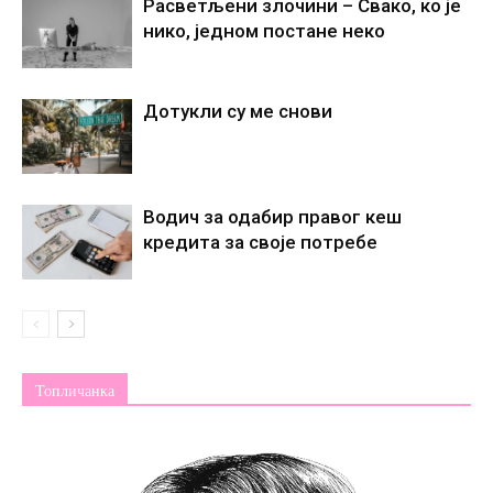
Расветљени злочини – Свако, ко је
нико, једном постане некo
Дотукли су ме снови
Водич за одабир правог кеш
кредита за своје потребе
Топличанка