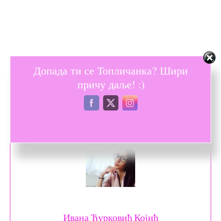
Допада ти се Топличанка? Шири
причу даље! :)
Ивана Ђурковић Којић