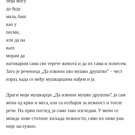
леђа могу
да буду
мала, баш
као у
песми,
али да на
њих
морам да
натоварим сама све терете живота и да их сама и понесем.
Зато је реченица „Да извини ово мушко друштво“ – чест
израз, када се међу мушкарцима нађем и ја.
Драги моји мушкарци „Да извини мушко друштво“, ја сам
жена од крви и меса, али са осећајем за нежност и топле
речи. На први поглед, ја само тако изгледам. У мени се
можда ломе стотине хиљада нежности, само их нико још
није заслужио.