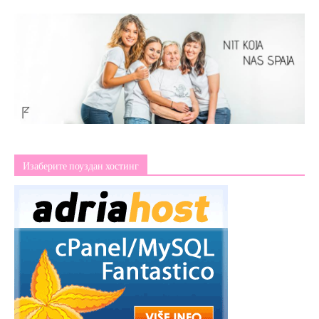
Изаберите поуздан хостинг