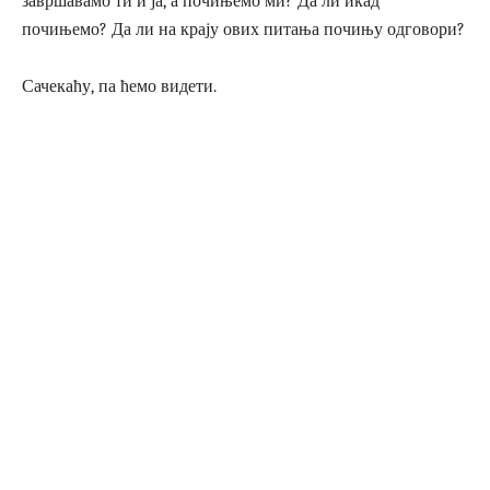
завршавамо ти и ја, а почињемо ми? Да ли икад
почињемо? Да ли на крају ових питања почињу одговори?
Сачекаћу, па ћемо видети.