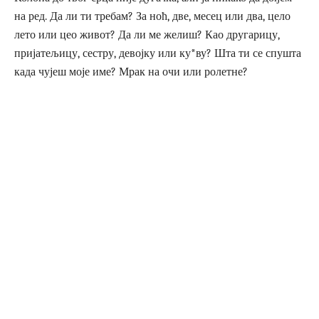
на ред. Да ли ти требам? За ноћ, две, месец или два, цело
лето или цео живот? Да ли ме желиш? Као другарицу,
пријатељицу, сестру, девојку или ку*ву? Шта ти се спушта
када чујеш моје име? Мрак на очи или ролетне?