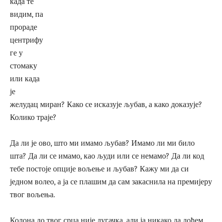
када те
видим, па
прораде
центрифу
ге у
стомаку
или када
је
желудац миран? Како се исказује љубав, а како доказује?
Колико траје?
Да ли је ово, што ми имамо љубав? Имамо ли ми било
шта? Да ли се имамо, као људи или се немамо? Да ли код
тебе постоје опције вољење и љубав? Кажу ми да си
једном волео, а ја се плашим да сам закаснила на премијеру
твог вољења.
Колона до твог срца није дугачка, али ја никако да дођем