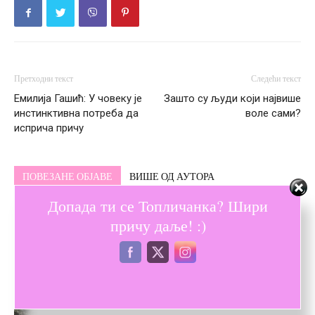
Претходни текст
Следећи текст
Емилија Гашић: У човеку је
Зашто су људи који највише
инстинктивна потреба да
воле сами?
исприча причу
ПОВЕЗАНЕ ОБЈАВЕ
ВИШЕ ОД АУТОРА
Допада ти се Топличанка? Шири
Расветљени злочини – Свако, ко је
причу даље! :)
нико, једном постане некo
Дотукли су ме снови