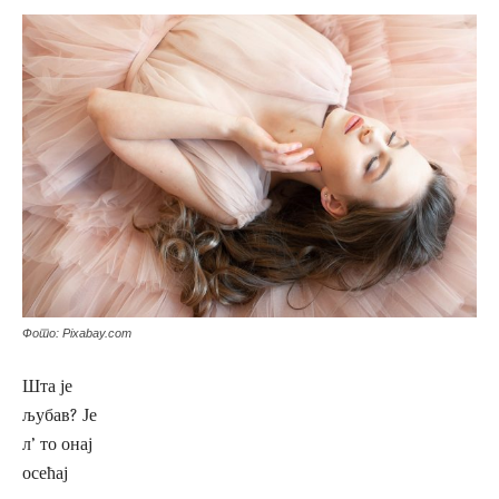
Фото: Pixabay.com
Шта је
љубав? Је
л’ то онај
осећај