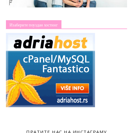
Изаберите поуздан хостинг
ПРАТИТЕ НАС НА ИНСТАГРАМУ