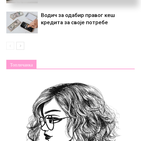
Водич за одабир правог кеш
кредита за своје потребе
Топличанка