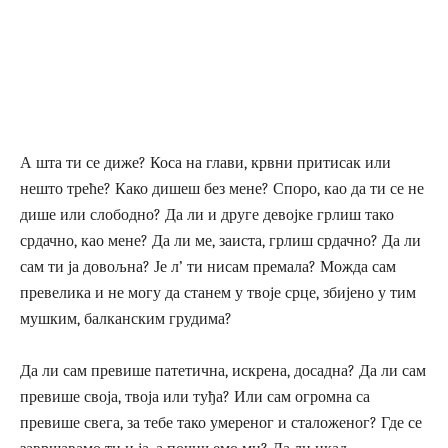
А шта ти се диже? Коса на глави, крвни притисак или
нешто треће? Како дишеш без мене? Споро, као да ти се не
дише или слободно? Да ли и друге девојке грлиш тако
срдачно, као мене? Да ли ме, заиста, грлиш срдачно? Да ли
сам ти ја довољна? Је л’ ти нисам премала? Можда сам
превелика и не могу да станем у твоје срце, збијено у тим
мушким, балканским грудима?
Да ли сам превише патетична, искрена, досадна? Да ли сам
превише своја, твоја или туђа? Или сам огромна са
превише свега, за тебе тако умереног и сталоженог? Где се