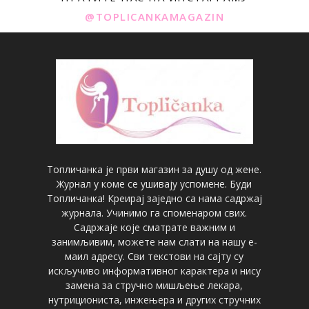
@TOPLICANKAMAGAZIN
Топличанка је први магазин за душу од жене.
Журнал у коме се ушивају успомене. Буди
Топличанка! Креирај заједно са нама садржај
журнала. Учинимо га споменаром свих.
Садржаје које сматрате важним и
занимљивим, можете нам слати на нашу е-
маил адресу. Сви текстови на сајту су
искључиво информативног карактера и нису
замена за стручно мишљење лекара,
нутрициониста, инжењера и других стручних