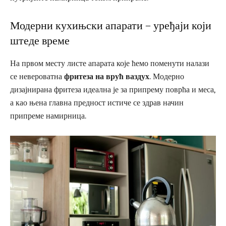
Модерни кухињски апарати – уређаји који
штеде време
На првом месту листе апарата које ћемо поменути налази
се невероватна
фритеза на врућ ваздух
. Модерно
дизајнирана фритеза идеална је за припрему поврћа и меса,
а као њена главна предност истиче се здрав начин
припреме намирница.