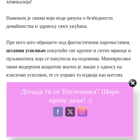
хемикалија!
Намењен је свима који воде рачуна о безбедности
домаћинства и здрављу свих укућана.
Пре него што обришете под фантастичним парочистачем,
штапни усисивач
покупиће све крупне и ситне мрвице и
прљавштину која се накупила на подовима. Маневрисање
овим модерним апаратом знатно је лакше у односу на
класичан усисивач, те се управо то издваја као његова
главна предност.
Допада ти се Топличанка? Шири
причу даље! :)
Уколико сте у процесу тражње квалитетног штапног
усисивача, одлучите се за онај А+ класе, а уједно одаберите
апарат са великом усисном моћи. На тај начин скратили
сте процес усисавања, уштедели време, али и електричну
енергију.