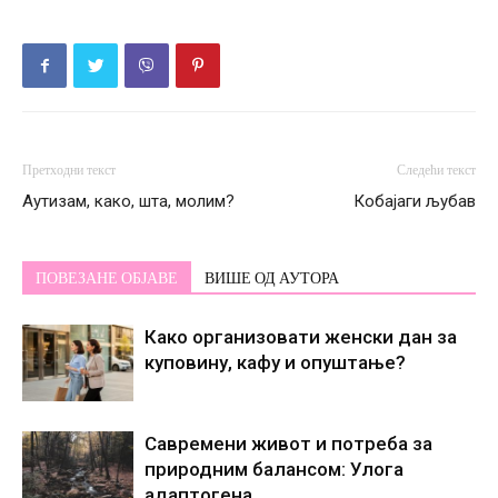
Претходни текст
Следећи текст
Аутизам, како, шта, молим?
Кобајаги љубав
ПОВЕЗАНЕ ОБЈАВЕ
ВИШЕ ОД АУТОРА
Како организовати женски дан за
куповину, кафу и опуштање?
Савремени живот и потреба за
природним балансом: Улога
адаптогена