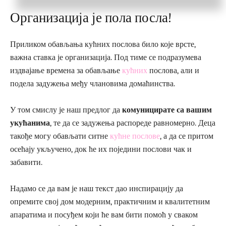
Организација је пола посла!
Приликом обављања кућних послова било које врсте,
важна ставка је организација. Под тиме се подразумева
издвајање времена за обављање
кућних
послова, али и
подела задужења међу члановима домаћинства.
У том смислу је наш предлог да
комуницирате са вашим
укућанима
, те да се задужења распореде равномерно. Деца
такође могу обављати ситне
кућне послове
, а да се притом
осећају укључено, док ће их поједини послови чак и
забавити.
Надамо се да вам је наш текст дао инспирацију да
опремите свој дом модерним, практичним и квалитетним
апаратима и посуђем који ће вам бити помоћ у сваком