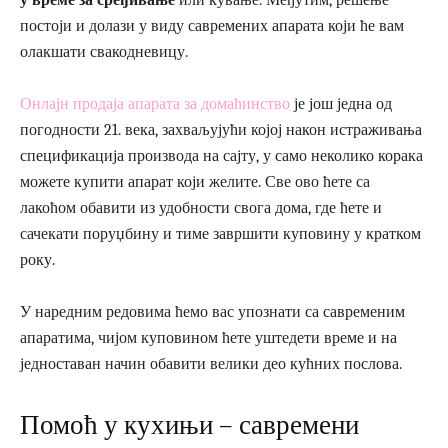
у време за сређивање
или кување. Међутим, решење
постоји и долази у виду савремених апарата који ће вам
олакшати свакодневицу.
Онлајн продаја апарата за домаћинство
је још једна од
погодности 21. века, захваљујући којој након истраживања
спецификација производа на сајту, у само неколико корака
можете купити апарат који желите. Све ово ћете са
лакоћом обавити из удобности свога дома, где ћете и
сачекати поруџбину и тиме завршити куповину у кратком
року.
У наредним редовима ћемо вас упознати са савременим
апаратима, чијом куповином ћете уштедети време и на
једноставан начин обавити велики део кућних послова.
Помоћ у кухињи – савремени