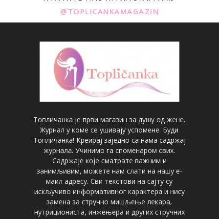
@TOPLICANKAMAGAZIN
Топличанка је први магазин за душу од жене.
Журнал у коме се ушивају успомене. Буди
Топличанка! Креирај заједно са нама садржај
журнала. Учинимо га споменаром свих.
Садржаје које сматрате важним и
занимљивим, можете нам слати на нашу е-
маил адресу. Сви текстови на сајту су
искључиво информативног карактера и нису
замена за стручно мишљење лекара,
нутрициониста, инжењера и других стручних