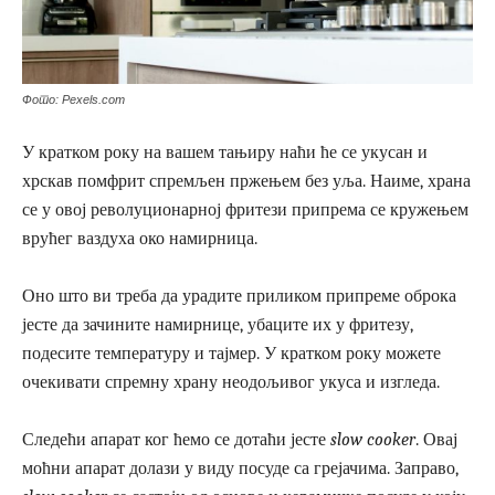
Фото: Pexels.com
У кратком року на вашем тањиру наћи ће се укусан и
хрскав помфрит спремљен пржењем без уља. Наиме, храна
се у овој револуционарној фритези припрема се кружењем
врућег ваздуха око намирница.
Оно што ви треба да урадите приликом припреме оброка
јесте да зачините намирнице, убаците их у фритезу,
подесите температуру и тајмер. У кратком року можете
очекивати спремну храну неодољивог укуса и изгледа.
Следећи апарат ког ћемо се дотаћи јесте
slow cooker
. Овај
моћни апарат долази у виду посуде са грејачима. Заправо,