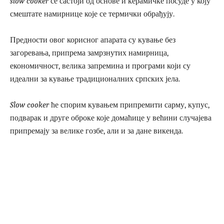
slow cooker
се састоји од основе и керамичке посуде у коју
смештате намирнице које се термички обрађују.
Предности овог корисног апарата су кување без
загоревања, припрема замрзнутих намирница,
економичност, велика запремина и програми који су
идеални за кување традиционалних српских јела.
Slow cooker
ће спорим кувањем припремити сарму, купус,
подварак и друге оброке које домаћице у већини случајева
припремају за велике гозбе, али и за дане викенда.