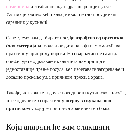
намирница
и комбиновању најразноврснијих укуса.
Ужитак је знатно већи када је квалитетно посуђе ваш
сарадник у кухињи!
Саветујемо вам да бирате посуђе
израђено од врхунског
inox
материјала
, модерног дизајна који вам омогућава
практичну припрему оброка. На овај начин не само да
обезбеђујете одржавање квалитета намирница и
једноставније прање посуда, већ избегавате загоревање и
досадно прскање уља приликом пржења хране.
Такође, истражите и друге погодности кухињског посуђа,
те се одлучите за практичну
шерпу за кување под
притиском
у којој је припрема хране знатно бржа.
Који апарати ће вам олакшати