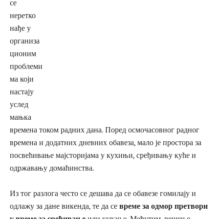
се
неретко
нађе у
организа
ционим
проблеми
ма који
настају
услед
мањка
времена током радних дана. Поред осмочасовног радног
времена и додатних дневних обавеза, мало је простора за
посвећивање мајсторијама у кухињи, сређивању куће и
одржавању домаћинства.
Из тог разлога често се дешава да се обавезе гомилају и
одлажу за дане викенда, те да се
време за одмор претвори