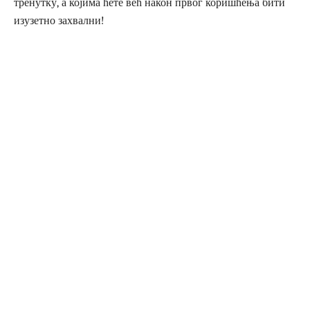
тренутку, а којима ћете већ након првог коришћења бити
изузетно захвални!