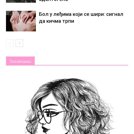
Бол у леђима који се шири: сигнал
да кичма трпи
Топличанка