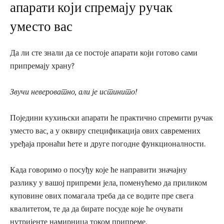
апарати који спремају ручак
уместо вас
Да ли сте знали да се постоје апарати који готово сами
припремају храну?
Звучи невероватно, али је истинито!
Поједини кухињски апарати ће практично спремити ручак
уместо вас, а у оквиру спецификација ових савремених
уређаја пронаћи ћете и друге погодне функционалности.
Када говоримо о посуђу које ће направити значајну
разлику у вашој припреми јела, поменућемо да приликом
куповине ових помагала треба да се водите пре свега
квалитетом, те да да бирате посуде које ће очувати
нутријенте намирница током припреме.