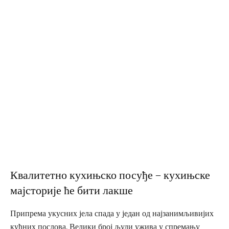
Квалитетно кухињско посуђе – кухињске
мајсторије ће бити лакше
Припрема укусних јела спада у један од најзанимљивијих
кућних послова. Велики број људи ужива у спремању