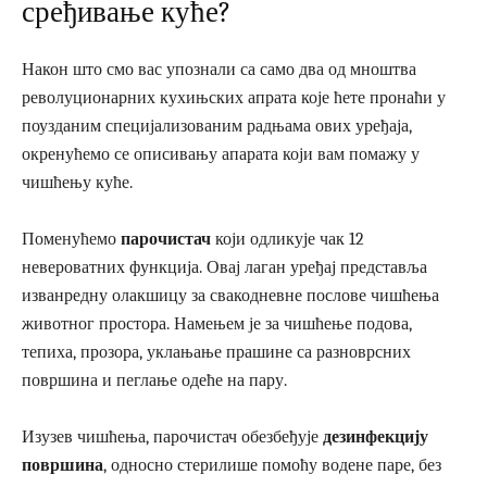
сређивање куће?
Након што смо вас упознали са само два од мноштва
револуционарних кухињских апрата које ћете пронаћи у
поузданим специјализованим радњама ових уређаја,
окренућемо се описивању апарата који вам помажу у
чишћењу куће.
Поменућемо
парочистач
који одликује чак 12
невероватних функција. Овај лаган уређај представља
изванредну олакшицу за свакодневне послове чишћења
животног простора. Намењем је за чишћење подова,
тепиха, прозора, уклањање прашине са разноврсних
површина и пеглање одеће на пару.
Изузев чишћења, парочистач обезбеђује
дезинфекцију
површина
, односно стерилише помоћу водене паре, без