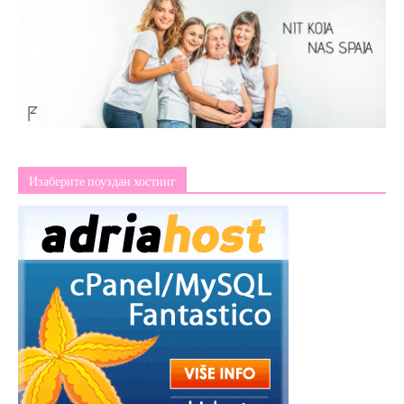
Изаберите поуздан хостинг