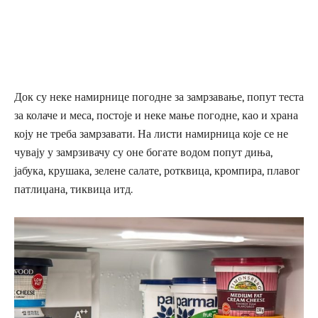
Док су неке намирнице погодне за замрзавање, попут теста
за колаче и меса, постоје и неке мање погодне, као и храна
коју не треба замрзавати. На листи намирница које се не
чувају у замрзивачу су оне богате водом попут диња,
јабука, крушака, зелене салате, ротквица, кромпира, плавог
патлиџана, тиквица итд.