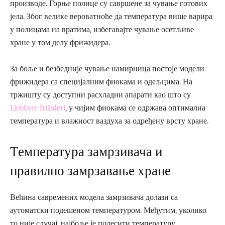
производе. Горње полице су савршене за чување готових
јела. Због велике вероватноће да температура више варира
у полицама на вратима, избегавајте чување осетљиве
хране у том делу фрижидера.
За боље и безбедније чување намирница постоје модели
фрижидера са специјалним фиокама и одељцима. На
тржишту су доступни расхладни апарати као што су
Liebherr frižideri
, у чијим фиокама се одржава оптимална
температура и влажност ваздуха за одређену врсту хране.
Температура замрзивача и
правилно замрзавање хране
Већина савремених модела замрзивача долази са
аутоматски подешеном температуром. Међутим, уколико
то није случај, најбоље је подесити температуру