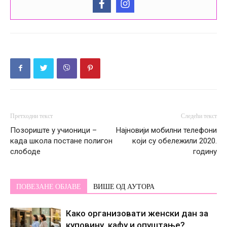
Претходни текст
Следећи текст
Позориште у учионици –
Најновији мобилни телефони
када школа постане полигон
који су обележили 2020.
слободе
годину
ПОВЕЗАНЕ ОБЈАВЕ
ВИШЕ ОД АУТОРА
Како организовати женски дан за
куповину, кафу и опуштање?