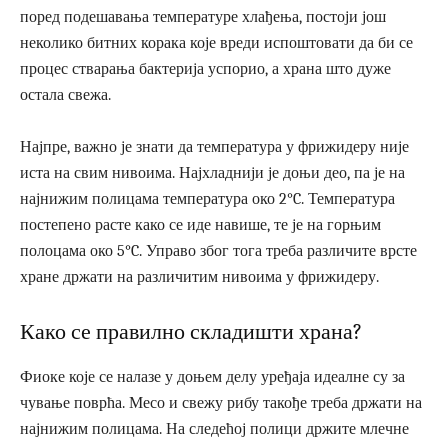
поред подешавања температуре хлађења, постоји још
неколико битних корака које вреди испоштовати да би се
процес стварања бактерија успорио, а храна што дуже
остала свежа.
Најпре, важно је знати да температура у фрижидеру није
иста на свим нивоима. Најхладнији је доњи део, па је на
најнижим полицама температура око 2°C. Температура
постепено расте како се иде навише, те је на горњим
полоцама око 5°C. Управо због тога треба различите врсте
хране држати на различитим нивоима у фрижидеру.
Како се правилно складишти храна?
Фиоке које се налазе у доњем делу уређаја идеалне су за
чување поврћа. Месо и свежу рибу такође треба држати на
најнижим полицама. На следећој полици држите млечне