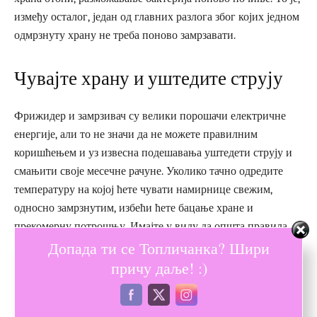
између осталог, један од главних разлога због којих једном
одмрзнуту храну не треба поново замрзавати.
Чувајте храну и уштедите струју
Фрижидер и замрзивач су велики порошачи електричне
енергије, али то не значи да не можете правилним
коришћењем и уз извесна подешавања уштедети струју и
смањити своје месечне рачуне. Уколико тачно одредите
температуру на којој ћете чувати намирнице свежим,
односно замрзнутим, избећи ћете бацање хране и
прекомерну потрошњу. Имајте у виду да општа правила
Допада ти се Топличанка? Шири
чувања хране остају иста, без обзира на то колики је
капацитет вашег фрижидера, односно замрзивача.
причу даље! :)
Приликом куповине, упоредите спецификације