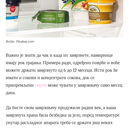
Фото: Pixabay.com
Важно је знати да чак и када их замрзнете, намирнице
имају рок трајања. Примера ради, одређено поврће и воће
можете држати замрзнуто од 6 до 12 месеци. Исти рок ће
имати и сокови и концентрати сокова, док се
припремљени
смути
може чувати у замрзивачу само месец
дана.
Да бисте свом замрзивачу продужили радни век, а ваша
замрзнута храна била безбедна за јело, поред температуре
унутар расхладног апарата треба се држати јиш неких