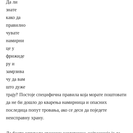
Да ли
знате
како да
правилно
чувате
намирни
це у
фрижиде
ру и
замрзива
чу да вам
што дуже
трају? Постоје специфична правила која морате поштовати
да не би дошло до кварења намирница и опасних
последица попут тровања, ако се деси да поједете
неисправну храну.