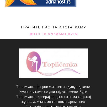
ПРАТИТЕ НАС НА ИНСТАГРАМУ
@TOPLICANKAMAGAZIN
Топличанка је први магазин за душу од жене.
Журнал у коме се ушивају успомене. Буди
Топличанка! Креирај заједно са нама садржај
журнала. Учинимо га споменаром свих.
Садржаје које сматрате важним и