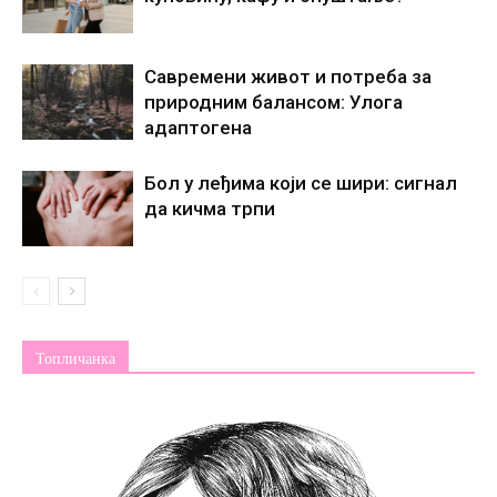
Савремени живот и потреба за
природним балансом: Улога
адаптогена
Бол у леђима који се шири: сигнал
да кичма трпи
Топличанка