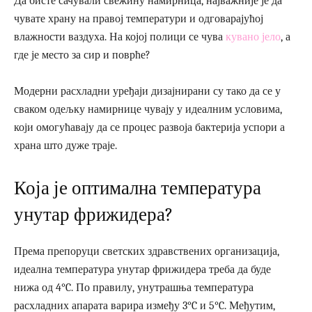
Да бисте сачували свежину намирница, најважније је да
чувате храну на правој температури и одговарајућој
влажности ваздуха. На којој полици се чува
кувано јело
, а
где је место за сир и поврће?
Модерни расхладни уређаји дизајнирани су тако да се у
сваком одељку намирнице чувају у идеалним условима,
који омогућавају да се процес развоја бактерија успори а
храна што дуже траје.
Која је оптимална температура
унутар фрижидера?
Према препоруци светских здравствених организација,
идеална температура унутар фрижидера треба да буде
нижа од 4°C. По правилу, унутрашња температура
расхладних апарата варира између 3°C и 5°C. Међутим,