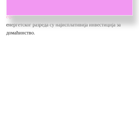
расхладних апарата, нарочито оних које се тичу енергетске
класе и бирајте моделе са високим степеном
енергетске
ефикасности
. Модели са А, А+, А++, А++ ознаком
енергетског разреда су најисплативија инвестиција за
домаћинство.