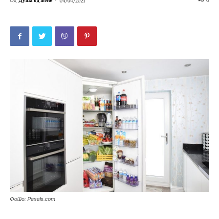
Од
Душа од жене
-
0
04/04/2021
Фото: Pexels.com