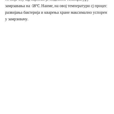
замрзавања на -18°C. Наиме, на овој температури сј процес
развијања бактерија и кварења хране максимално успорен
у замрзивачу.