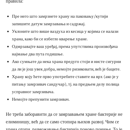
правила:
Пре него што замрзнете храну на паковању/кутији
запишите датум замрзавања и садржај.
Уклоните што више ваздуха из кесица у којима се налази
храна, како би се избегло кварење хране.
Одмрзавајте ваш уређај, према упутствима произвођача
најмање два пута годишње.
Ако сумњате да нека храна предуго стоји и нисте сигурни
да ли је још увек добра, немојте ризиковати, већ је баците.
Храну коју ћете прво употребите ставите на врх (ако је у
питању замрзивач сандучар), тј. на предњем делу полица
усправног замрзивача.
Немојте препунити замрзивач.
Не треба заборавити да се замрзавањем хране бактерије не
елиминишу, већ да се само стопира њихов развој. Чим се
храна отопи, разможавање бактерија поново почиње. То је,