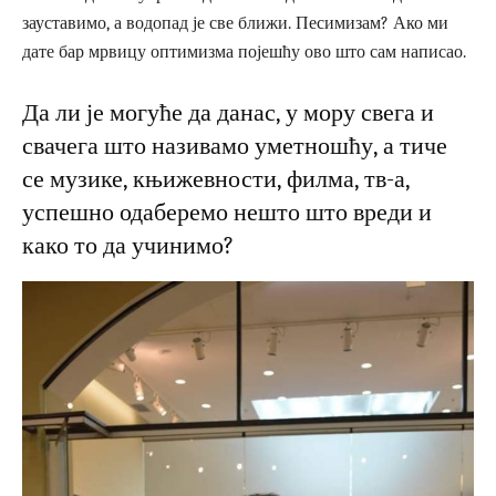
зауставимо, а водопад је све ближи. Песимизам? Ако ми
дате бар мрвицу оптимизма појешћу ово што сам написао.
Да ли је могуће да данас, у мору свега и
свачега што називамо уметношћу, а тиче
се музике, књижевности, филма, тв-а,
успешно одаберемо нешто што вреди и
како то да учинимо?