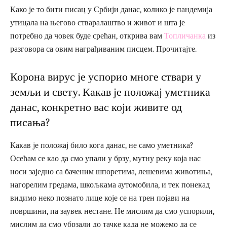
Како је то бити писац у Србији данас, колико је пандемија
утицала на његово стваралаштво и живот и шта је
потребно да човек буде срећан, открива вам
Топличанка
из
разговора са овим награђиваним писцем. Прочитајте.
Корона вирус је успорио многе ствари у
земљи и свету. Какав је положај уметника
данас, конкретно вас који живите од
писања?
Какав је положај било кога данас, не само уметника?
Осећам се као да смо упали у брзу, мутну реку која нас
носи заједно са баченим шпоретима, лешевима животиња,
нагорелим гредама, шкољкама аутомобила, и тек понекад
видимо неко познато лице које се на трен појави на
површини, па заувек нестане. Не мислим да смо успорили,
мислим да смо убрзали до тачке када не можемо да се