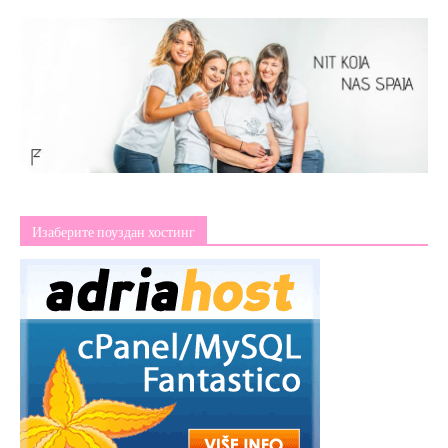
Изаберите поуздан хостинг