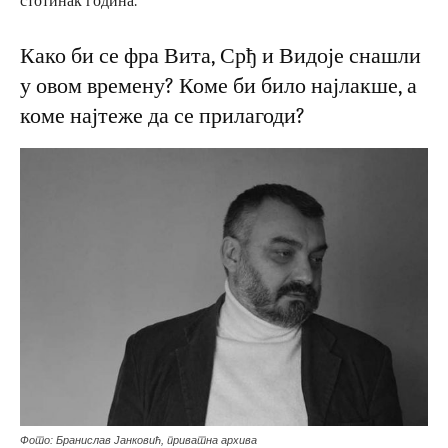
стотинак година.
Како би се фра Вита, Срђ и Видоје снашли
у овом времену? Коме би било најлакше, а
коме најтеже да се прилагоди?
Фото: Бранислав Јанковић, приватна архива