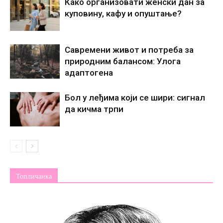
Како организовати женски дан за
куповину, кафу и опуштање?
Савремени живот и потреба за
природним балансом: Улога
адаптогена
Бол у леђима који се шири: сигнал
да кичма трпи
Топличанка