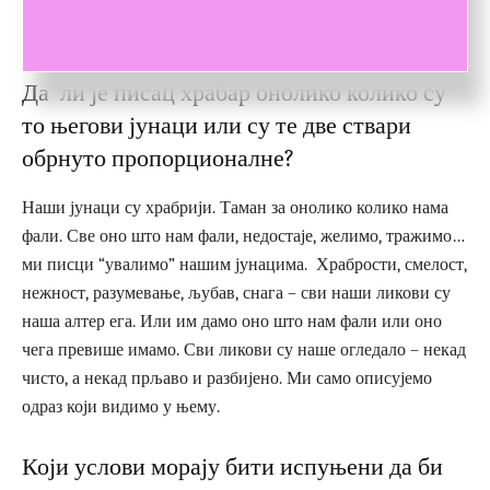
звучи као популарна психологија или општа места, али
неке ствари су заиста такве.
Да ли је писац храбар онолико колико су
то његови јунаци или су те две ствари
обрнуто пропорционалне?
Наши јунаци су храбрији. Таман за онолико колико нама
фали. Све оно што нам фали, недостаје, желимо, тражимо…
ми писци “увалимо” нашим јунацима. Храбрости, смелост,
нежност, разумевање, љубав, снага – сви наши ликови су
наша алтер ега. Или им дамо оно што нам фали или оно
чега превише имамо. Сви ликови су наше огледало – некад
чисто, а некад прљаво и разбијено. Ми само описујемо
одраз који видимо у њему.
Који услови морају бити испуњени да би