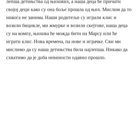
лепша детињства од њихових, а наша деца ће причати
својој деци како су она боље прошла од њих. Мислим да то
никога не занима. Наши родитељи су играли клис и
возили бицикле, ми жмурке и возили скејтове, наша деца
су на компу, њихова ће можда бити на Марсу или ће
играти клис. Нова времена, па нове и играчке. Сви ми
мислимо да су наша детињства била најлепша. Никако да
схватимо да је доба невиности одавно прошло.