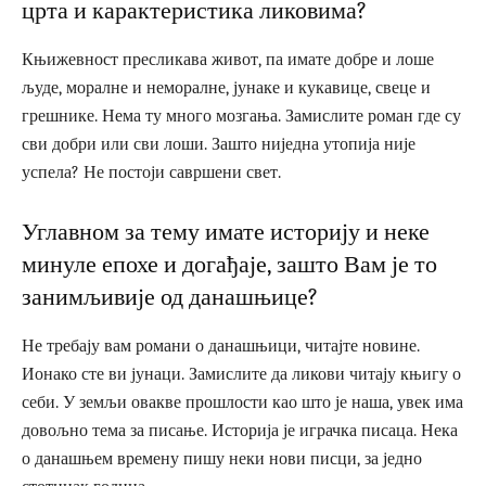
црта и карактеристика ликовима?
Књижевност пресликава живот, па имате добре и лоше
људе, моралне и неморалне, јунаке и кукавице, свеце и
грешнике. Нема ту много мозгања. Замислите роман где су
сви добри или сви лоши. Зашто ниједна утопија није
успела? Не постоји савршени свет.
Углавном за тему имате историју и неке
минуле епохе и догађаје, зашто Вам је то
занимљивије од данашњице?
Не требају вам романи о данашњици, читајте новине.
Ионако сте ви јунаци. Замислите да ликови читају књигу о
себи. У земљи овакве прошлости као што је наша, увек има
довољно тема за писање. Историја је играчка писаца. Нека
о данашњем времену пишу неки нови писци, за једно