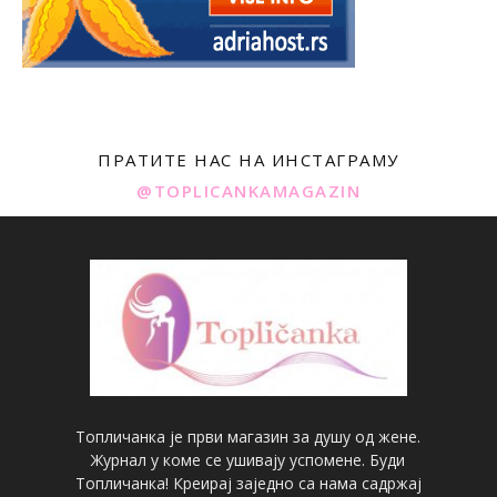
ПРАТИТЕ НАС НА ИНСТАГРАМУ
@TOPLICANKAMAGAZIN
Топличанка је први магазин за душу од жене.
Журнал у коме се ушивају успомене. Буди
Топличанка! Креирај заједно са нама садржај