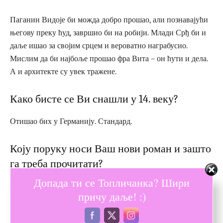
Паганин Видоје би можда добро прошао, али познавајући
његову преку ћуд, завршио би на робији. Млади Срђ би и
даље ишао за својим срцем и вероватно награбусио.
Мислим да би најбоље прошао фра Вита – он ћути и дела.
А и архитекте су увек тражене.
Како бисте се Ви снашли у 14. веку?
Отишао бих у Германију. Стандард.
Коју поруку носи Ваш нови роман и зашто
га треба прочитати?
Допада ти се Топличанка? Шири
Да се никада не смемо предати, ни пред ким и да не
причу даље! :)
постоји толико велика опасност коју не можемо победити.
И да човек који воли не може бити грешан. Знам да све ово