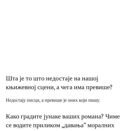
Шта је то што недостаје на нашој
књижевној сцени, а чега има превише?
Недостају писци, а превише је оних који пишу.
Како градите јунаке ваших романа? Чиме
се водите приликом „давања“ моралних