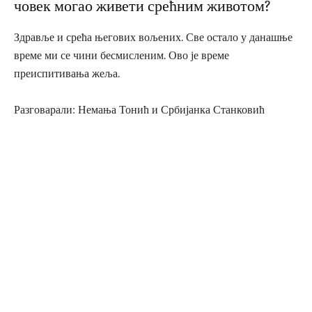
човек могао живети срећним животом?
Здравље и срећа његових вољених. Све остало у данашње
време ми се чини бесмисленим. Ово је време
преиспитивања жеља.
Разговарали: Немања Тонић и Србијанка Станковић