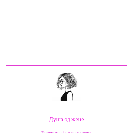
Душа од жене
Топличанка је душа од жене.