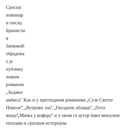
Српски
новинар
и писац
Бранисла
в
Јанковић
обрадова
о је
публику
новим
романом
„Зидање
амбиса“. Као и у претходним романима „Сузе Светог
Николе“, „Ветрови зла“, „Гвоздени облаци“, „Пета
жица“„Мачка у коферу“ и у овом се аутор бави минулим
епохама и српском историјом.