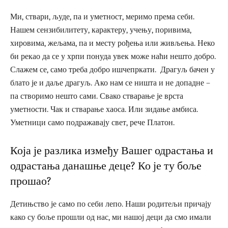
Ми, ствари, људе, па и уметност, меримо према себи.
Нашем сензибилитету, карактеру, учењу, поривима,
хировима, жељама, па и месту рођења или живљења. Неко
би рекао да се у хрпи понуда увек може наћи нешто добро.
Слажем се, само треба добро ишчепркати. Драгуљ бачен у
блато је и даље драгуљ. Ако нам се ништа и не допадне –
па створимо нешто сами. Свако стварање је врста
уметности. Чак и стварање хаоса. Или зидање амбиса.
Уметници само подражавају свет, рече Платон.
Која је разлика између Вашег одрастања и
одрастања данашње деце? Ко је ту боље
прошао?
Детињство је само по себи лепо. Наши родитељи причају
како су боље прошли од нас, ми нашој деци да смо имали