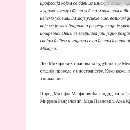
професија којом се бавите изискује велику од
људима у чему сте ви успели. Хвала вам што
нећемо успети. За моје успехе сте, великим 
које ме је увек бодрило и разредну која је уве
потребно. Овим се завршава још једно разд
својим путем и надамо се да ће вам генерациј
Михајло.
Део Михајлових планова за будућност је Мед
студија проведе у иностранству. Како каже, п
занимљиво.
Поред Михајла Марјановића кандидати за ђа
Мирјана Ранђеловић, Маја Павловић, Ања 