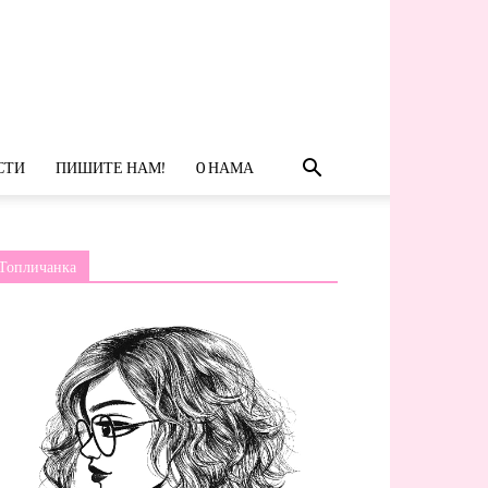
СТИ
ПИШИТЕ НАМ!
O НАМА
Топличанка