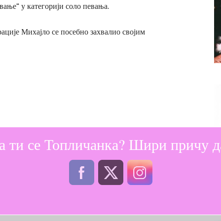
ање“ у категорији соло певања.
ације Михајло се посебно захвалио својим
а ти се Топличанка? Шири причу да
уду и, изнад свега, на стрпљењу и упорности, јер