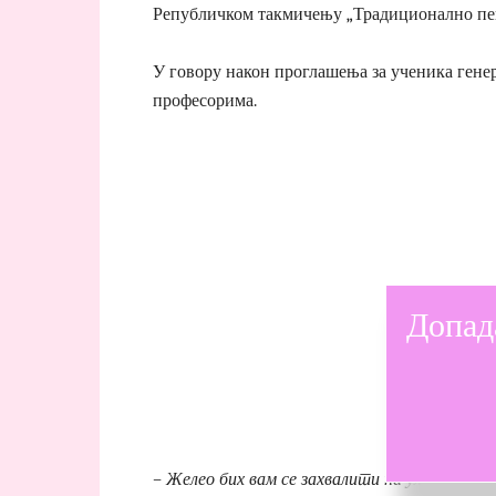
Републичком такмичењу „Традиционално пев
У говору након проглашења за ученика генер
професорима.
Допад
– Желео бих вам се захвалити на уложеном тр