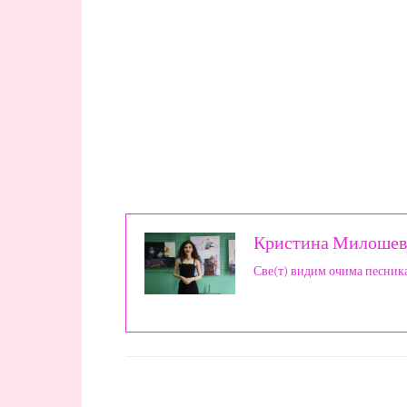
Кристина Милошев
Све(т) видим очима песник