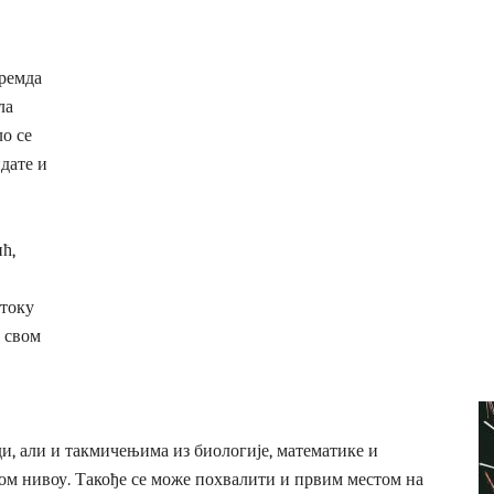
Премда
ла
ло се
идате и
ћ,
 току
у свом
и, али и такмичењима из биологије, математике и
ом нивоу. Такође се може похвалити и првим местом на