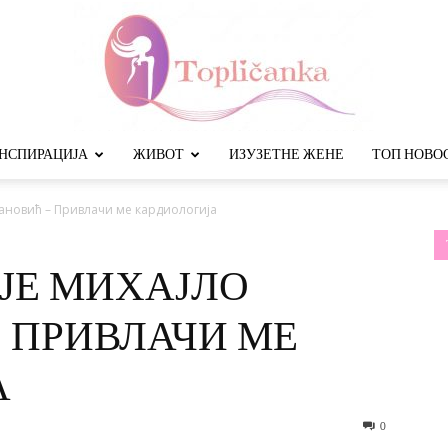
НСПИРАЦИЈА
ЖИВОТ
ИЗУЗЕТНЕ ЖЕНЕ
ТОП НОВО
Топличанка
јановић – Привлачи ме кардиологија
ЈЕ МИХАЈЛО
 ПРИВЛАЧИ МЕ
А
0