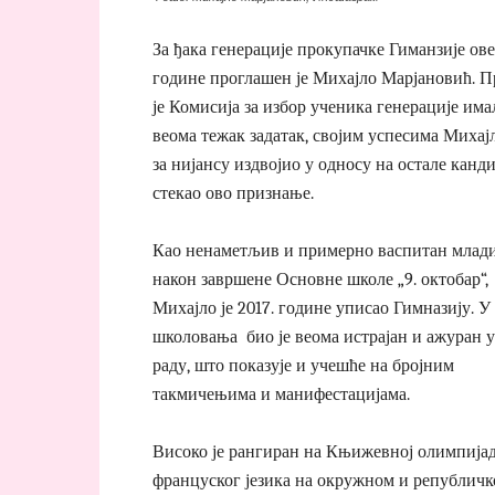
За ђака генерације прокупачке Гиманзије ове
године проглашен је Михајло Марјановић. 
је Комисија за избор ученика генерације има
веома тежак задатак, својим успесима Михај
за нијансу издвојио у односу на остале канд
стекао ово признање.
Као ненаметљив и примерно васпитан млади
након завршене Основне школе „9. октобар“,
Михајло је 2017. године уписао Гимназију. У
школовања био је веома истрајан и ажуран 
раду, што показује и учешће на бројним
такмичењима и манифестацијама.
Високо је рангиран на Књижевној олимпијад
француског језика на окружном и републичк