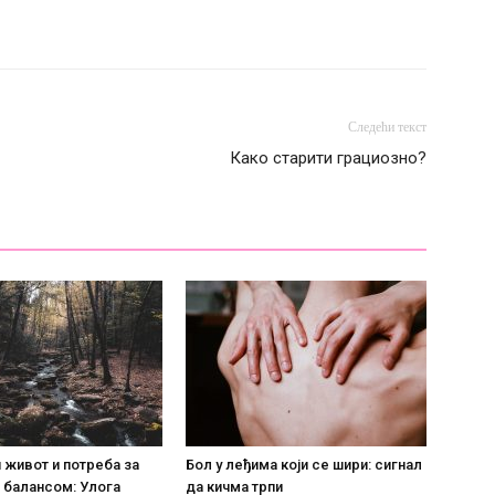
Следећи текст
Како старити грациозно?
живот и потреба за
Бол у леђима који се шири: сигнал
 балансом: Улога
да кичма трпи