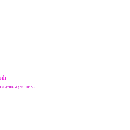
ић
а и душом уметника.