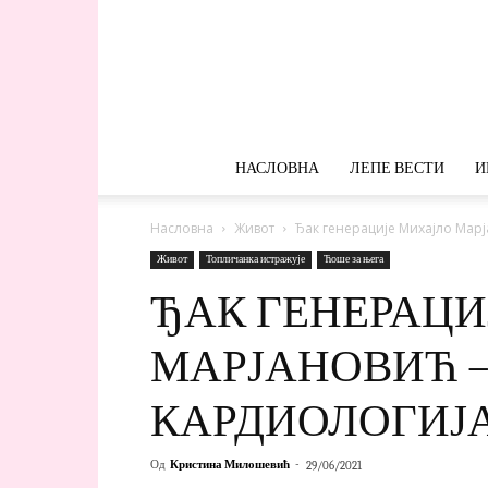
НАСЛОВНА
ЛЕПЕ ВЕСТИ
И
Насловна
Живот
Ђак генерације Михајло Мар
Живот
Топличанка истражује
Ћоше за њега
ЂАК ГЕНЕРАЦИ
МАРЈАНОВИЋ –
КАРДИОЛОГИЈ
Од
Кристина Милошевић
-
29/06/2021