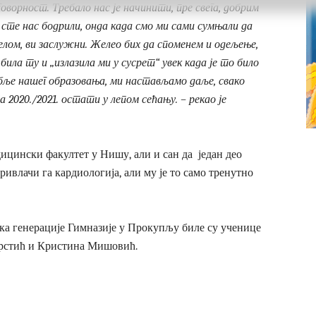
говорност. Требало нас је начинити, пре свега, добрим
 сте нас бодрили, онда када смо ми сами сумњали да
делом, ви заслужни. Желео бих да споменем и одељење,
к била ту и „излазила ми у сусрет“ увек када је то било
обље нашег образовања, ми настављамо даље, свако
а 2020./2021. остати у лепом сећању. – рекао је
ицински факултет у Нишу, али и сан да један део
ривлачи га кардиологија, али му је то само тренутно
ка генерације Гимназије у Прокупљу биле су ученице
Крстић и Кристина Мишовић.