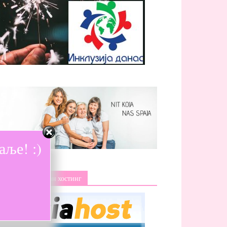
ље! :)
Изаберите поуздан хостинг