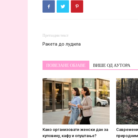
Претходни текст
Ракета до лудила
ПОВЕЗАНЕ ОБЈАВЕ
ВИШЕ ОД АУТОРА
Како организовати женски дан за
Савремени 
куповину, кафу и опуштање?
природним