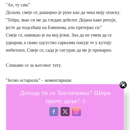
“Ае, ту сам.”
Долази, смеје се, раширио је руке као да чека моју опаску.
“Тебра, звао си ме да гледам дебелог Дејана како репује,
јесте да подсећаш на Еминема, али претерао си.”
Смеје се, навикао је на мој језик. Зна да не умем да се
удварам, а свако одсуство сарказма пакује те у кутију
небитних. Смеје се, сада је сигуран да ме је преварио.
Сликамо се за његовог тату.
“Јесмо остарили.” – коментарише.
“Ти не стариш школски, већ зриш.” – прећутала сам.
Допада ти се Топличанка? Шири
причу даље! :)
Момци, ова није била иста, што се мене тиче.
Несуђеном Хансу