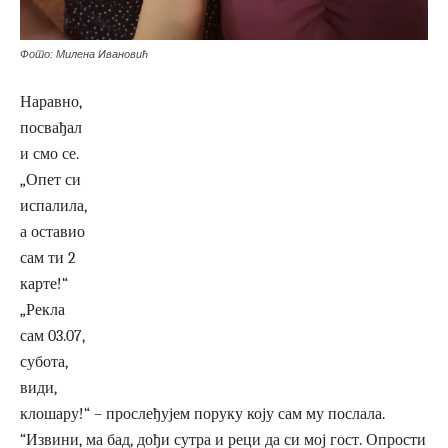
Фото: Милена Ивановић
Наравно,
посвађал
и смо се.
„Опет си
испалила,
а оставио
сам ти 2
карте!“
„Рекла
сам 03.07,
субота,
види,
клошару!“ – прослеђујем поруку коју сам му послала.
“Извини, ма бад, дођи сутра и реци да си мој гост. Опрости