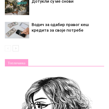
Дотукли су ме снови
Водич за одабир правог кеш
кредита за своје потребе
Топличанка