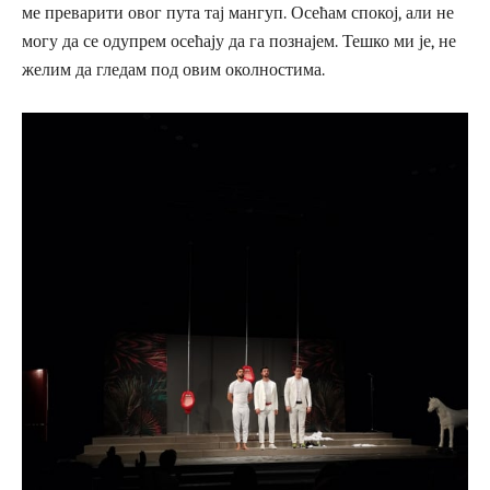
ме преварити овог пута тај мангуп. Осећам спокој, али не
могу да се одупрем осећају да га познајем. Тешко ми је, не
желим да гледам под овим околностима.