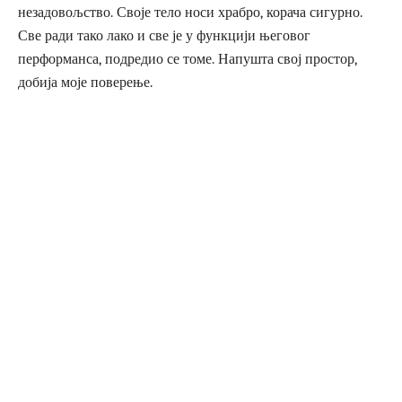
незадовољство. Своје тело носи храбро, корача сигурно.
Све ради тако лако и све је у функцији његовог
перформанса, подредио се томе. Напушта свој простор,
добија моје поверење.