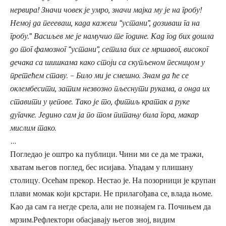
нервира! Значи човек је умро, значи мајка му је на гробу!
Немој да пеееваш, када кажеш “устани”, дозиваш га на
гробу.” Васиљев ме је намучио те године. Кад год бих дошла
до тог фамозног “устани”, сетила бих се мршавог, високог
дечака са шишкама како стоји са скупљеном песницом у
претећем ставу. – Било ми је смешно. Знам да ће се
оклембесити, затим незвозно пљеснути рукама, а онда их
ставити у џепове. Тако је то, фитиљ кратак а руке
дугачке. Једино сам ја по том питању била гора, макар
мислим тако.
…
Погледао је оштро ка публици. Чини ми се да ме тражи,
хватам његов поглед, бес исијава. Упадам у плишану
столицу. Осећам прекор. Нестао је. На позорници је крупан
плави момак који крстари. Не прилагођава се, влада њоме.
Као да сам га негде срела, али не познајем га. Почињем да
мрзим.Рефлектори обасјавају његов зној, видим