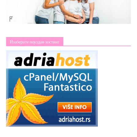
Изаберите поуздан хостинг