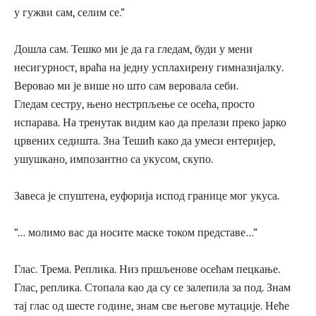
у гужви сам, селим се.”
Дошла сам. Тешко ми је да га гледам, буди у мени
несигурност, враћа на једну усплахирену гимназијалку.
Веровао ми је више но што сам веровала себи.
Гледам сестру, њено нестрпљење се осећа, просто
испарава. На тренутак видим као да прелази преко јарко
црвених седишта. Зна Тешић како да умеси ентеријер,
ушушкано, импозантно са укусом, скупо.
Завеса је спуштена, еуфорија испод границе мог укуса.
“… молимо вас да носите маске током представе…”
Глас. Трема. Реплика. Низ пршљенове осећам пецкање.
Глас, реплика. Стопала као да су се залепила за под. Знам
тај глас од шесте године, знам све његове мутације. Неће