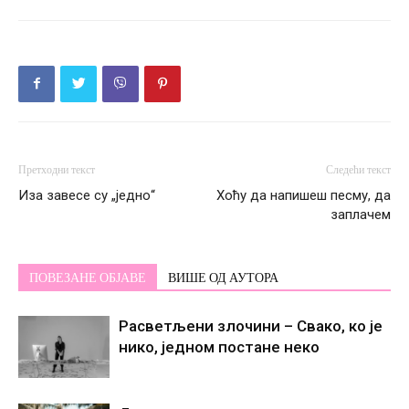
Претходни текст
Следећи текст
Иза завесе су „једно“
Хоћу да напишеш песму, да
заплачем
ПОВЕЗАНЕ ОБЈАВЕ
ВИШЕ ОД АУТОРА
Расветљени злочини – Свако, ко је
нико, једном постане некo