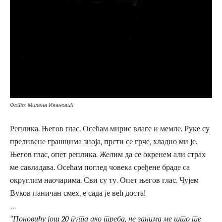
Фото: Милена Ивановић
Реплика. Његов глас. Осећам мирис влаге и мемле. Руке су
преливене грашцима зноја, прсти се грче, хладно ми је.
Његов глас, опет реплика. Желим да се окренем али страх
ме савладава. Осећам поглед човека сређене браде са
округлим наочарима. Сви су ту. Опет његов глас. Чујем
Вуков паничан смех, е сада је већ доста!
…
“Поновићу још 20 пута ако треба, не занима ме што те