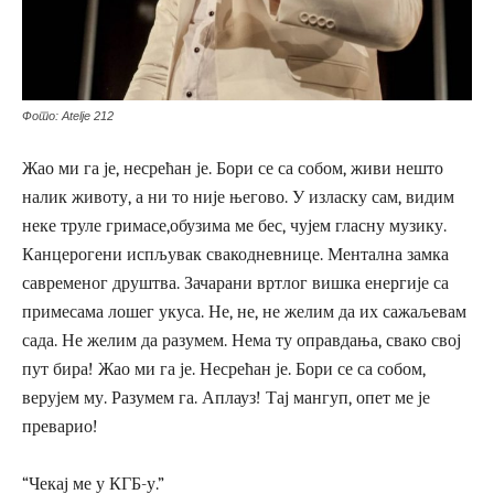
Фото: Atelje 212
Жао ми га је, несрећан је. Бори се са собом, живи нешто
налик животу, а ни то није његово. У изласку сам, видим
неке труле гримасе,обузима ме бес, чујем гласну музику.
Канцерогени испљувак свакодневнице. Ментална замка
савременог друштва. Зачарани вртлог вишка енергије са
примесама лошег укуса. Не, не, не желим да их сажаљевам
сада. Не желим да разумем. Нема ту оправдања, свако свој
пут бира! Жао ми га је. Несрећан је. Бори се са собом,
верујем му. Разумем га. Аплауз! Тај мангуп, опет ме је
преварио!
“Чекај ме у КГБ-у.”