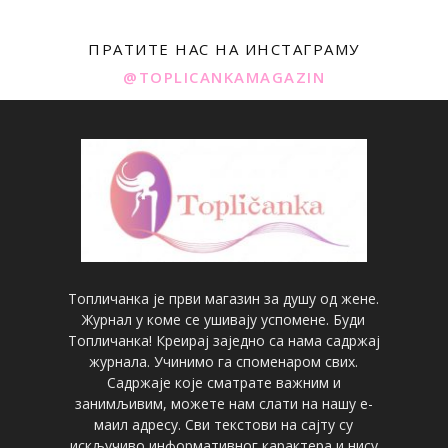
ПРАТИТЕ НАС НА ИНСТАГРАМУ
@TOPLICANKAMAGAZIN
Топличанка је први магазин за душу од жене.
Журнал у коме се ушивају успомене. Буди
Топличанка! Креирај заједно са нама садржај
журнала. Учинимо га споменаром свих.
Садржаје које сматрате важним и
занимљивим, можете нам слати на нашу е-
маил адресу. Сви текстови на сајту су
искључиво информативног карактера и нису