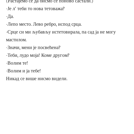
(Растајемо се да бисмо се поново састали.)
-Је л’ теби то нова тетоважа?
-Да.
-Лепо место. Лево ребро, испод срца.
-Срце си ми љубављу истетовирала, па сад ја не могу
мастилом.
-Значи, мени је посвећена?
-Теби, лудо моја! Коме другом?
-Волим те!
-Волим и ја тебе!
Никад се више нисмо видели.