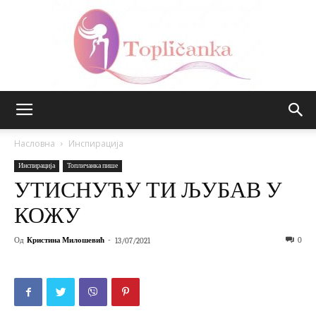
Топличанка
Насловна
Инспирација
Инспирација
Топличанка пише
УТИСНУЋУ ТИ ЉУБАВ У
КОЖУ
Од
Кристина Милошевић
-
0
13/07/2021