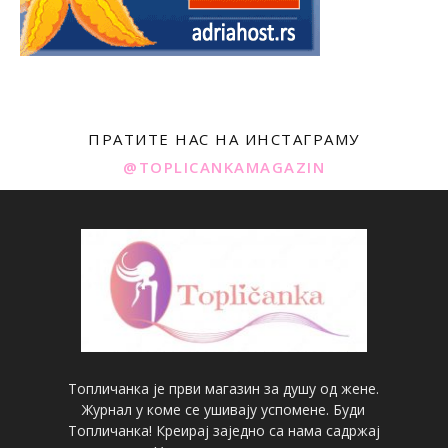
ПРАТИТЕ НАС НА ИНСТАГРАМУ
@TOPLICANKAMAGAZIN
Топличанка је први магазин за душу од жене.
Журнал у коме се ушивају успомене. Буди
Топличанка! Креирај заједно са нама садржај