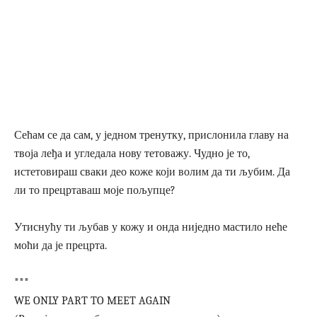
Сећам се да сам, у једном тренутку, прислонила главу на
твоја леђа и угледала нову тетоважу. Чудно је то,
истетовираш сваки део коже који волим да ти љубим. Да
ли то прецртаваш моје пољупце?
Утиснућу ти љубав у кожу и онда ниједно мастило неће
моћи да је прецрта.
***
WE ONLY PART TO MEET AGAIN