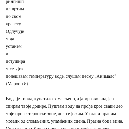
рингишп
ил вртим
по свом
кревету.
Одлучује
м да
устанем
и
истушира
м се. Док
подешавам температуру воде, слушам песму „Анималс“
(Мароон 5).
Вода је топла, купатило замагљено, а ја мрзовољна, јер
спирам твоје додире. Пуштам воду да прође кроз сваки део
моје прогестеронске зоне, док се јежим. У глави правим
мозаик од сломљених, упамћених сцена. Празна боца вина.
Сива хаљина, бачена поред кревета и твоје фармерке