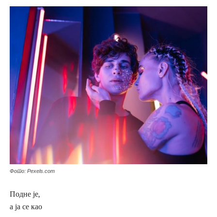
Фото: Pexels.com
Подне је,
а ја се као