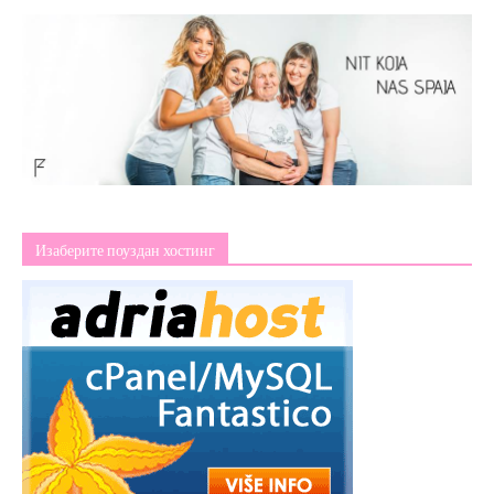
Изаберите поуздан хостинг