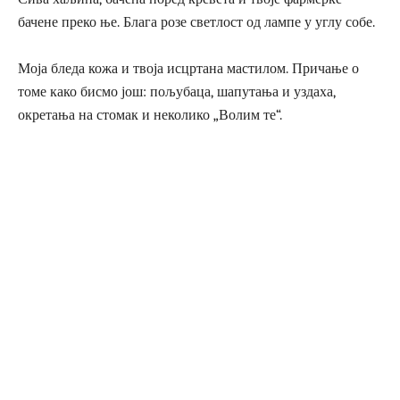
бачене преко ње. Блага розе светлост од лампе у углу собе.
Моја бледа кожа и твоја исцртана мастилом. Причање о
томе како бисмо још: пољубаца, шапутања и уздаха,
окретања на стомак и неколико „Волим те“.