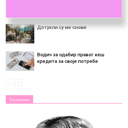
нико, једном постане некo
Дотукли су ме снови
Водич за одабир правог кеш
кредита за своје потребе
Топличанка