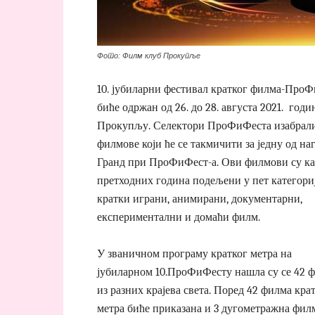
Фото: Филм клуб Прокупље
10. јубиларни фестивал кратког филма-Про
биће одржан од 26. до 28. августа 2021. годи
Прокупљу. Селектори ПроФиФеста изабрали
филмове који ће се такмичити за једну од наг
Гранд при ПроФиФест-а. Ови филмови су ка
претходних година подељени у пет категориј
кратки играни, анимирани, документарни,
експериментални и домаћи филм.
У званичном програму кратког метра на
јубиларном 10.ПроФиФесту нашла су се 42 
из разних крајева света. Поред 42 филма кра
метра биће приказана и 3 дугометражна филма