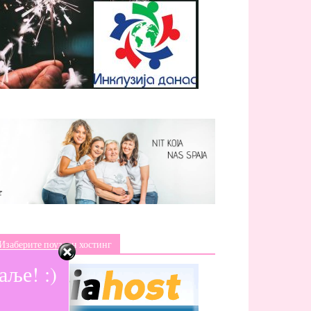
Изаберите поуздан хостинг
ље! :)