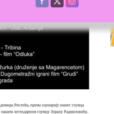
димира Ристића, према сценарију нашег глумца
 нашем легендарном глумцу Зорану Радмиловићу.