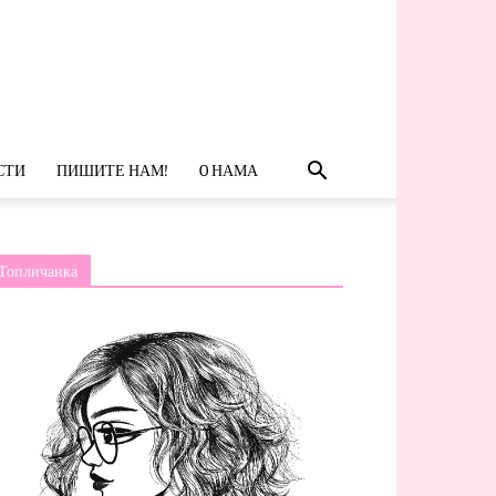
СТИ
ПИШИТЕ НАМ!
O НАМА
Топличанка