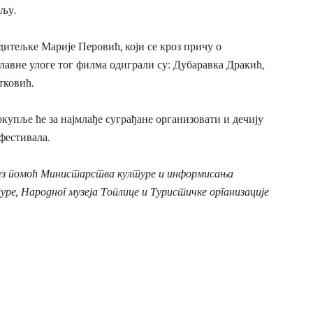
иљу.
итељке Марије Перовић, који се кроз причу о
Главне улоге тог филма одиграли су: Дубаравка Дракић,
тковић.
пље ће за најмлађе суграђане организовати и дечију
фестивала.
уз помоћ Министарства културе и информисања
уре, Народног музеја Топлице и Туристичке организације