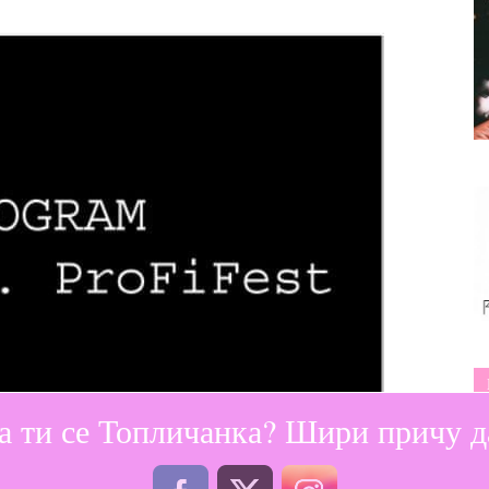
а ти се Топличанка? Шири причу да