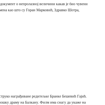
документ о непролазној величини какав је био чувени
мена као што су Горан Марковић, Здравко Шотра,
труко награђиване редитељке Бранке Бешевић Гајић.
ошку драму на Балкану. Филм има снагу да укаже на