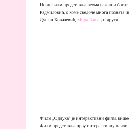
Нови филм представља веома важан и богат 
Радмиловић, о коме сведоче многа позната и
Душан Ковачевић,
Мира Бањац
и други.
Филм „Одлука“ је интерактивни филм, вишес
Филм представља прву интерактивну психол