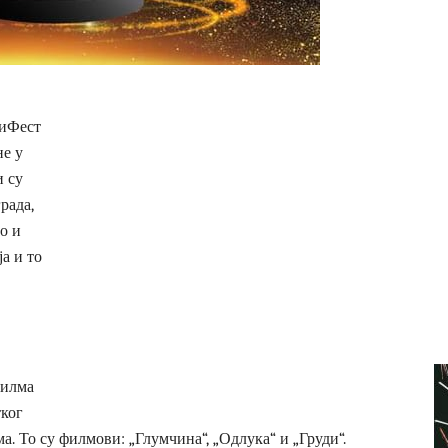
ФиФест
не у
 су
рада,
о и
а и то
филма
тког
. То су филмови: „Глумчина“, „Одлука“ и „Груди“.