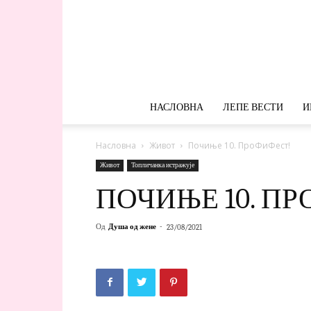
НАСЛОВНА
ЛЕПЕ ВЕСТИ
И
Насловна
Живот
Почиње 10. ПроФиФест!
Живот
Топличанка истражује
ПОЧИЊЕ 10. П
Од
Душа од жене
-
23/08/2021