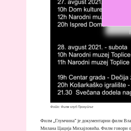
Фото: Филм клуб Прокупље
Филм „Глумчина“ је документарни филм Вла
Милана Цација Михајловића. Филм говори о