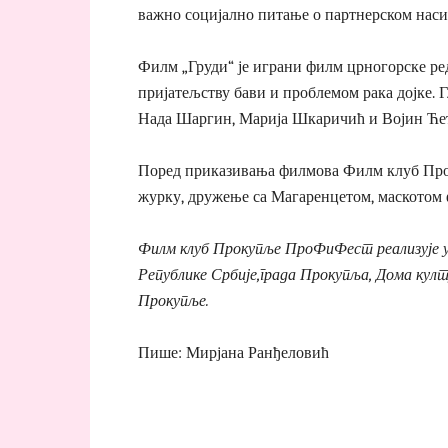
важно социјално питање о партнерском нас
Филм „Груди“ је играни филм црногорске ред
пријатељству бави и проблемом рака дојке. 
Нада Шаргин, Марија Шкаричић и Војин Ће
Поред приказивања филмова Филм клуб Проку
журку, дружење са Магаренцетом, маскотом 
Филм клуб Прокупље ПроФиФест реализује 
Републике Србије,града Прокупља, Дома култ
Прокупље.
Пише: Мирјана Ранђеловић