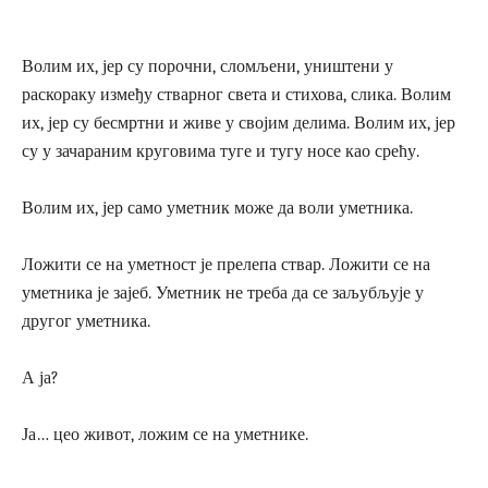
Волим их, јер су порочни, сломљени, уништени у
раскораку између стварног света и стихова, слика. Волим
их, јер су бесмртни и живе у својим делима. Волим их, јер
су у зачараним круговима туге и тугу носе као срећу.
Волим их, јер само уметник може да воли уметника.
Ложити се на уметност је прелепа ствар. Ложити се на
уметника је зајеб. Уметник не треба да се заљубљује у
другог уметника.
А ја?
Ја… цео живот, ложим се на уметнике.