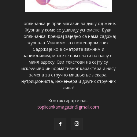
Топличанка је први магазин за душу од жене.
Журнал у коме се ушивају успомене. Буди
Топличанка! Креирај заједно са нама садржај
журнала. Учинимо га споменаром свих.
Садржаје које сматрате важним и
занимљивим, можете нам слати на нашу е-
маил адресу. Сви текстови на сајту су
искључиво информативног карактера и нису
замена за стручно мишљење лекара,
нутрициониста, инжењера и других стручних
лица!
Контактирајте нас:
toplicankamagazin@gmail.com