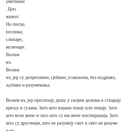
уметнике
. Цео
живот.
На писце,
песнике,
сликаре,
музичаре.
Волим
их.
Волим
их, јер су депресивни, сјебани, усамљени, без подршке,
љубави и разумевања.
Волим их, јер просипају душу у својим делима и стварају
крвљу и сузама. Зато што пијани пишу или певају. Зато
што воле жене и зато што су им жене инспирација. Зато
што су другачији, што не разумеју свет и свет не разуме
њих.