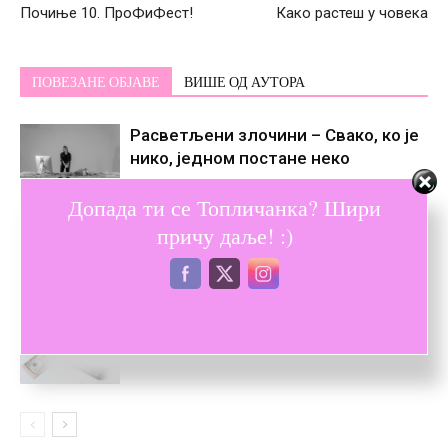
Почиње 10. ПроФиФест!
Како растеш у човека
ПОВЕЗАНЕ ОБЈАВЕ
ВИШЕ ОД АУТОРА
Расветљени злочини – Свако, ко је
нико, једном постане некo
Допада ти се Топличанка? Шири
Дотукли су ме снови
причу даље! :)
Водич за одабир правог кеш
кредита за своје потребе