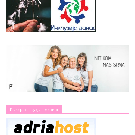
Изаберите поуздан хостинг