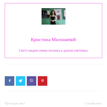
Кристина Милошевић
Све(т) видим очима песника и душом уметника.
Претходни текст
Следећи текст