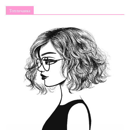
Топличанка