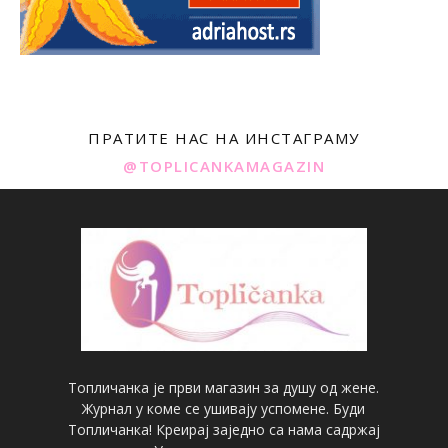
ПРАТИТЕ НАС НА ИНСТАГРАМУ
@TOPLICANKAMAGAZIN
Топличанка је први магазин за душу од жене.
Журнал у коме се ушивају успомене. Буди
Топличанка! Креирај заједно са нама садржај