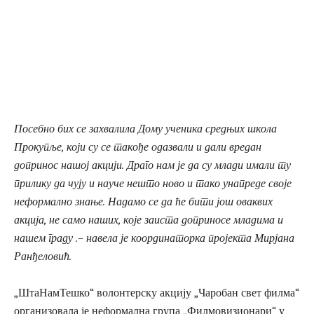
Посебно бих се захвалила Дому ученика средњих школа
Прокупље, који су се такође одазвали и дали вредан
допринос нашој акцији. Драго нам је да су млади имали ту
прилику да чују и науче нешто ново и тако унапреде своје
неформално знање. Надамо се да ће бити још оваквих
акција, не само наших, које заиста доприносе младима и
нашем граду .– навела је координаторка пројекта Мирјана
Ранђеловић.
„ШтаНамТешко“ волонтерску акцију „Чаробан свет филма“
организовала је неформална група „Филмовизионари“ у