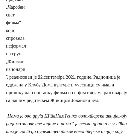
„Чаробан
свет
филма“,
који
спровела
неформал
на група
„Филмов
изионари
“, реализован је 22.септембра 2021. године. Радионица је
одржана у Клубу Дома културе и учесници су имали
прилику да о настанку филма и својим идејама разговарају
са нашим редитељем Жикицом Јовановићем.
-Нама је ово друга ШтаНамТешко волонтерска акција,коју
радимо за ове две године и нама “ је веома драго и изузетна
нам је част да будемо део такве волонтерске акције коју