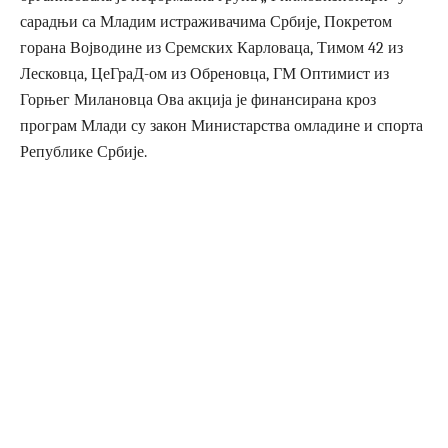
сарадњи са Младим истраживачима Србије, Покретом
горана Војводине из Сремских Карловаца, Тимом 42 из
Лесковца, ЦеГраД-ом из Обреновца, ГМ Оптимист из
Горњег Милановца Ова акција је финансирана кроз
програм Млади су закон Министарства омладине и спорта
Републике Србије.