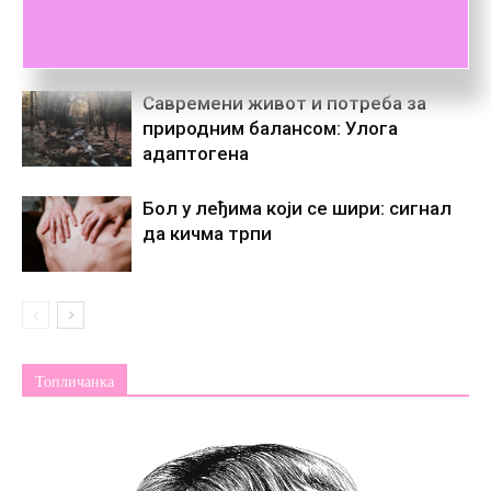
куповину, кафу и опуштање?
Савремени живот и потреба за
природним балансом: Улога
адаптогена
Бол у леђима који се шири: сигнал
да кичма трпи
Топличанка