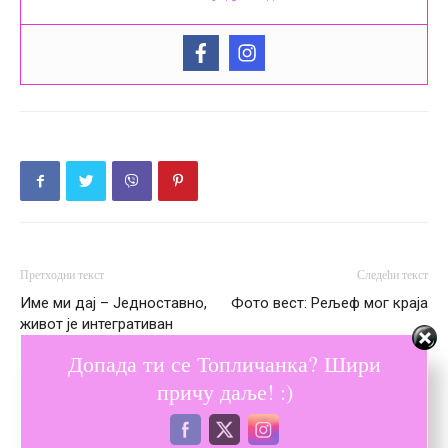
Претходни текст
Следећи текст
Име ми дај – Једноставно,
Фото вест: Рељеф мог краја
живот је интегративан
Допада ти се Топличанка? Шири
причу даље! :)
ПОВЕЗАНЕ ОБЈАВЕ
ВИШЕ ОД АУТОРА
Како организовати женски дан за