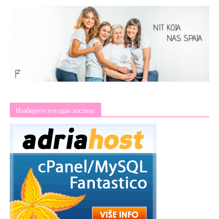
Изаберите поуздан хостинг