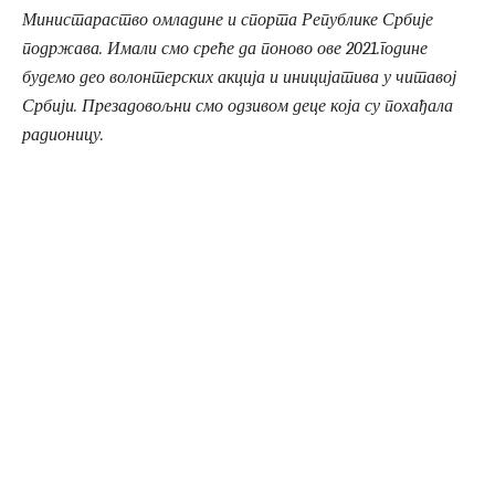
Министараство омладине и спорта Републике Србије
подржава. Имали смо среће да поново ове 2021.године
будемо део волонтерских акција и иницијатива у читавој
Србији. Презадовољни смо одзивом деце која су похађала
радионицу.