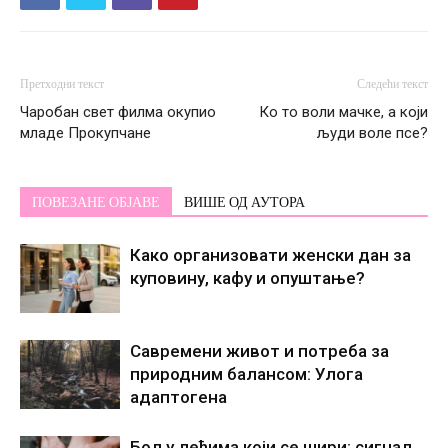
Претходни текст
Следећи текст
Чаробан свет филма окупио
Ко то воли мачке, а који
младе Прокупчане
људи воле псе?
ПОВЕЗАНЕ ОБЈАВЕ
ВИШЕ ОД АУТОРА
Како организовати женски дан за
куповину, кафу и опуштање?
Савремени живот и потреба за
природним балансом: Улога
адаптогена
Бол у леђима који се шири: сигнал