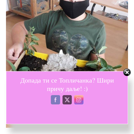
Допада ти се Топличанка? Шири
причу даље! :)