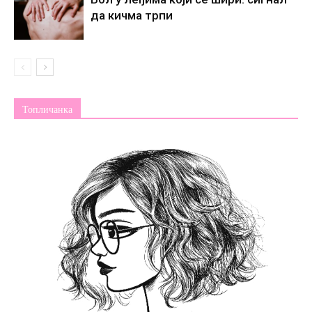
да кичма трпи
Топличанка