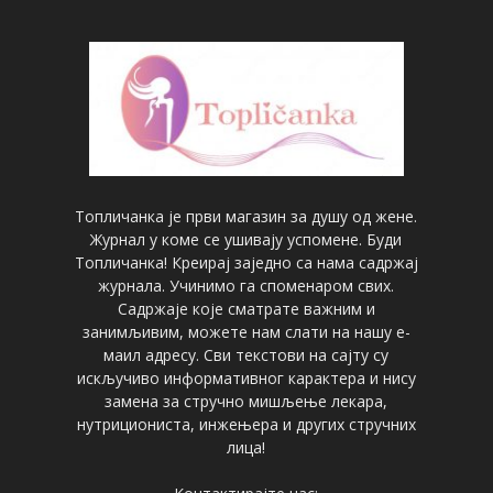
Топличанка је први магазин за душу од жене.
Журнал у коме се ушивају успомене. Буди
Топличанка! Креирај заједно са нама садржај
журнала. Учинимо га споменаром свих.
Садржаје које сматрате важним и
занимљивим, можете нам слати на нашу е-
маил адресу. Сви текстови на сајту су
искључиво информативног карактера и нису
замена за стручно мишљење лекара,
нутрициониста, инжењера и других стручних
лица!