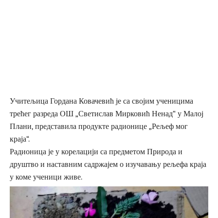
Учитељица Гордана Ковачевић је са својим ученицима
трећег разреда ОШ „Светислав Мирковић Ненад“ у Малој
Плани, представила продукте радионице „Рељеф мог
краја“.
Радионица је у корелацији са предметом Природа и
друштво и наставним садржајем о изучавању рељефа краја
у коме ученици живе.