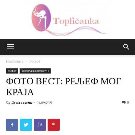
Топличанка
Насловна
Живот
Живот
Топличанка истражује
ФОТО ВЕСТ: РЕЉЕФ МОГ
КРАЈА
Од
Душа од жене
-
0
24/09/2021