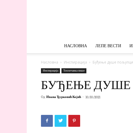
НАСЛОВНА
ЛЕПЕ ВЕСТИ
И
Насловна
Инспирација
Буђење душе пољупц
Инспирација
Топличанка пише
БУЂЕЊЕ ДУШ
Од
Ивана Ђурковић Којић
-
10/10/2021