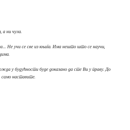
 а ни чула.
ма… Не учи се све из књига. Има нешто што се научи,
пцима.
ожда у будућности буде доказано да сте Ви у праву. До
, само наставите.