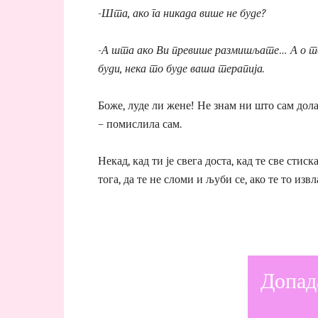
-Шта, ако га никада више не буде?
-А шта ако Ви превише размишљате… А о том
буди, нека то буде ваша терапија.
Боже, луде ли жене! Не знам ни што сам дол
– помислила сам.
Некад, кад ти је свега доста, кад те све стис
тога, да те не сломи и љуби се, ако те то изв
Допад