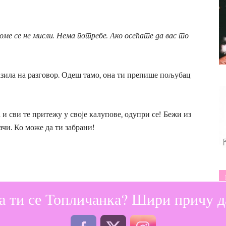
е се не мисли. Нема потребе. Ако осећате да вас то
азила на разговор. Одеш тамо, она ти препише пољубац
ка и сви те притежу у своје калупове, одупри се! Бежи из
лачи. Ко може да ти забрани!
а ти се Топличанка? Шири причу да