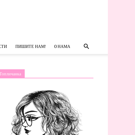
СТИ
ПИШИТЕ НАМ!
O НАМА
Топличанка