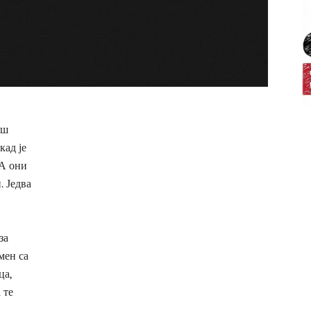
иш
кад је
 А они
. Једва
за
мен са
ца,
 те