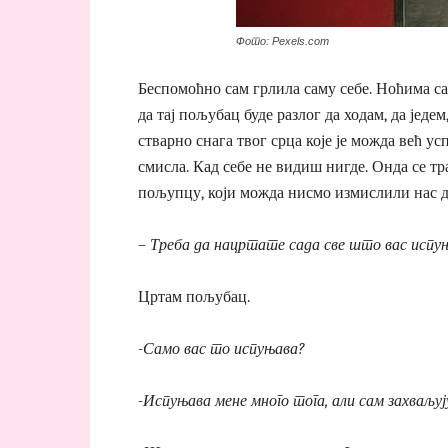
Фото: Pexels.com
Беспомоћно сам грлила саму себе. Ноћима са
да тај пољубац буде разлог да ходам, да једем
стварно снага твог срца које је можда већ ус
смисла. Кад себе не видиш нигде. Онда се т
пољупцу, који можда нисмо измислили нас дво
– Треба да нацртате сада све што вас испу
Цртам пољубац.
-Само вас то испуњава?
-Испуњава мене много тога, али сам захваљу