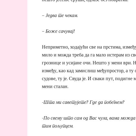
– Једва те чекам.
– Боже сачувај!
Неприметно, ходајући све на прстима, измеђ
мило и можда треба да га мало истерам из сво
грознице и усијане очи. Нешто у мени ври. 
између, као кад замислиш међупростор, а ту 
судове, ту је. Свуда је. И сваки пут, подигне
мени сталан.
-Шта ми саветујете? Где да побегнем?
-По свему што сам од Вас чула, вама можда
тим пољупцем.