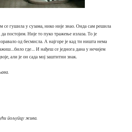
м се гушила у сузама, нико није знао. Онда сам решила
, да постојим. Није то пуко тражење излаза. То је
поравало од бесмисла. А најгоре је кад ти ништа нема
ражиш…било где… И нађеш се једнога дана у нечијем
је, али је он сада мој заштитни знак.
њава.
јући пољупцу жива.