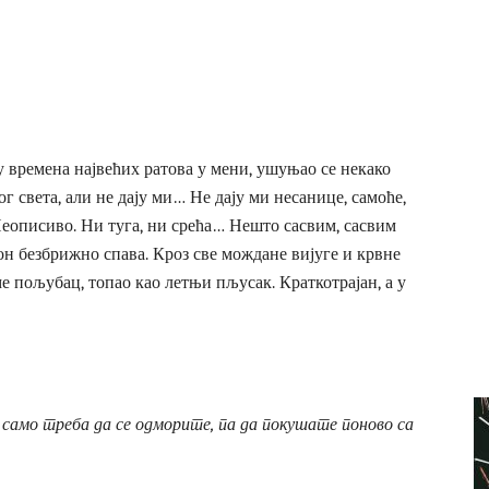
у времена највећих ратова у мени, ушуњао се некако
г света, али не дају ми… Не дају ми несанице, самоће,
Неописиво. Ни туга, ни срећа… Нешто сасвим, сасвим
он безбрижно спава. Кроз све мождане вијуге и крвне
 ме пољубац, топао као летњи пљусак. Краткотрајан, а у
 само треба да се одморите, па да покушате поново са