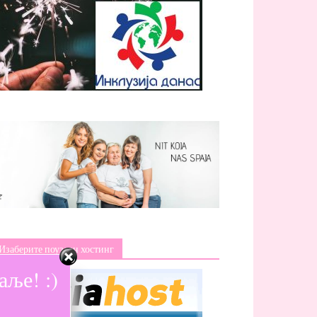
Изаберите поуздан хостинг
ље! :)