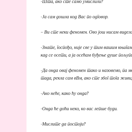
-Шта, ако сте само умислили?
-Ја сам дошла код Вас по одговор.
– Ви сте неки феномен. Ово још нисам видела,
-Знате, госпођо, није све у тим вашим књига
кад се осети, а ја осећам буђење душе пољу
-Да онда овај феномен тако и назовемо, па м
тада, рекла сам вВм, ако сте због тога живи
-Ако неће, како ћу онда?
-Онда ће доћи неко, ко вас лепше буди.
-Мислите да постоји?