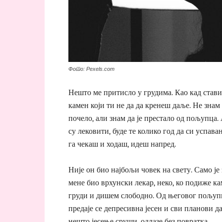
Фото: Pexels.com
Нешто ме притисло у грудима. Као кад став
камен који ти не да да кренеш даље. Не знам 
почело, али знам да је престало од пољупца.
су лековити, буде те колико год да си успаван
га чекаш и ходаш, идеш напред.
Није он био најбољи човек на свету. Само је 
мене био врхунски лекар, неко, ко подиже ка
груди и дишем слободно. Од његовог пољуп
предаје се депресивна јесен и сви планови да
нешто јесење сруши, одлазе без повратка.