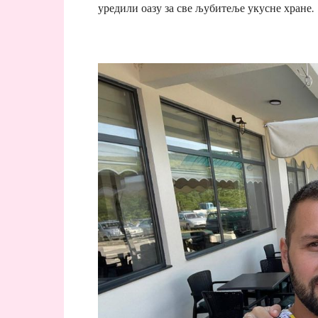
уредили оазу за све љубитеље укусне хране.