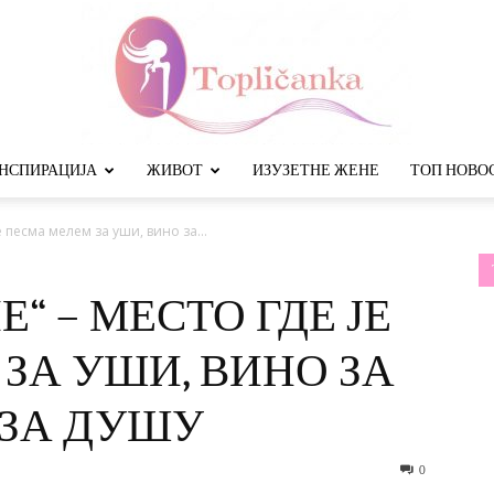
НСПИРАЦИЈА
ЖИВОТ
ИЗУЗЕТНЕ ЖЕНЕ
ТОП НОВО
Топличанка
е песма мелем за уши, вино за...
Е“ – МЕСТО ГДЕ ЈЕ
ЗА УШИ, ВИНО ЗА
 ЗА ДУШУ
0