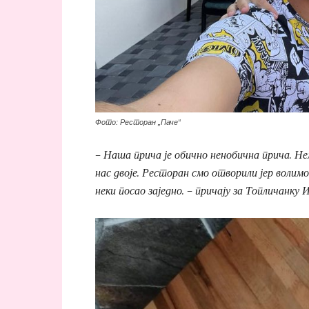
Фото: Ресторан „Паче“
– Наша прича је обично ненобична прича. Н
нас двоје. Ресторан смо отворили јер волимо
неки посао заједно. – причају за Топличанку 