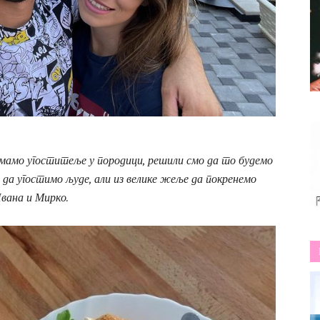
емамо угоститеље у породици, решили смо да то будемо
 да угостимо људе, али из велике жеље да покренемо
Ивана и Мирко.