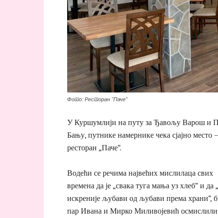
Фото: Ресторан "Паче"
У Куршумлији на путу за Ђавољу Варош и 
Бању, путнике намернике чека сјајно место –
ресторан „Паче“.
Водећи се речима највећих мислилаца свих
времена да је „свака туга мања уз хлеб“ и да 
искреније љубави од љубави према храни“, 
пар Ивана и Мирко Миливојевић осмислили 