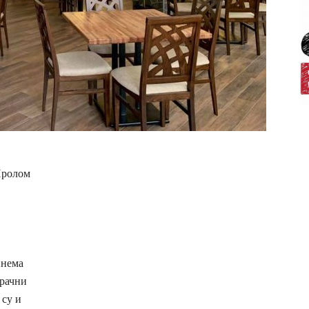
Пролом
„нема
брачни
су и