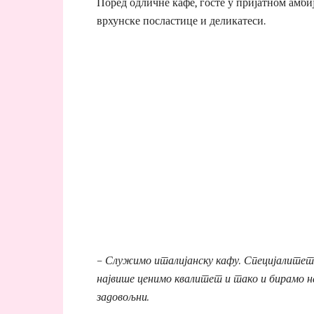
Поред одличне кафе, госте у пријатном амбије
врхунске посластице и деликатеси.
– Служимо италијанску кафу. Специјалитети 
највише ценимо квалитет и тако и бирамо н
задовољни.