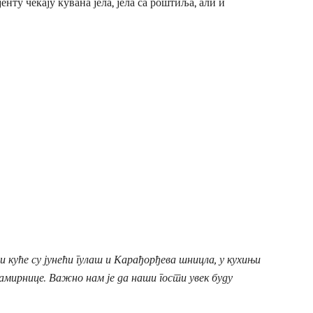
нту чекају кувана јела, јела са роштиља, али и
куће су јунећи гулаш и Карађорђева шницла, у кухињи
амирнице. Важно нам је да наши гости увек буду