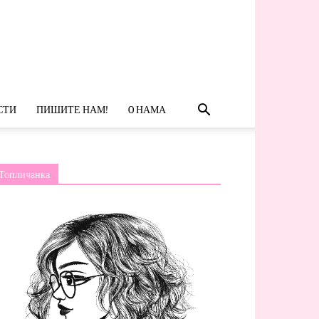
СТИ
ПИШИТЕ НАМ!
O НАМА
Топличанка