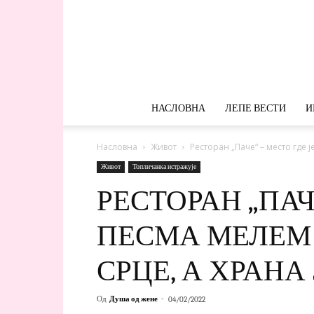
НАСЛОВНА
ЛЕПЕ ВЕСТИ
И
Насловна
Живот
Ресторан „Паче“ – место где ј
Живот
Топличанка истражује
РЕСТОРАН „ПАЧ
ПЕСМА МЕЛЕМ 
СРЦЕ, А ХРАНА
Од
Душа од жене
-
04/02/2022